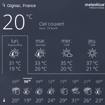
20
°C
Ciel couvert
Vent : 19 km/h
lun.
mar.
mer.
jeu.
Aujourd'hui
Demain
12/8
13/8
31 °C
33 °C
35 °C
37 °C
19 °C
20 °C
20 °C
21 °C
06
03
09
12
15
18
21
00
00
00
00
00
00
00
00
00
20°
19°
20°
24°
29°
31°
26°
23°