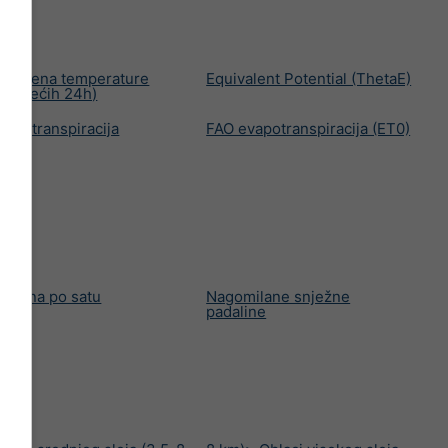
romjena temperature
Equivalent Potential (ThetaE)
Sljedećih 24h)
vapotranspiracija
FAO evapotranspiracija (ET0)
borina po satu
Nagomilane snježne
padaline