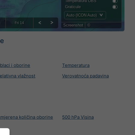
Temperatura OBS
Prognoza po godišnjim
Graticule
dobima
Auto (ICON Auto)
Holiday Planner
Fri 14
Screenshot
©
Više karata
pe
blaci i oborine
Temperatura
elativna vlažnost
Verovatnoća padavina
zmjerena količina oborine
500 hPa Visina