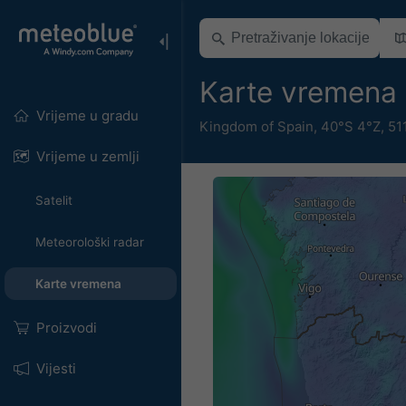
Karte vremena 
Vrijeme u gradu
Kingdom of Spain
,
40°S 4°Z,
51
Vrijeme u zemlji
Satelit
Meteorološki radar
Karte vremena
Proizvodi
Vijesti