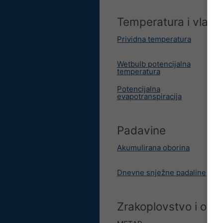
Temperatura i vlažn
Prividna temperatura
Wetbulb potencijalna
temperatura
Potencijalna
evapotranspiracija
Padavine
Akumulirana oborina
Dnevne snježne padaline
Zrakoplovstvo i obla