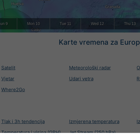
un 9
Mon 10
Tue 11
Wed 12
Thu 13
Karte vremena za Euro
Satelit
Meteorološki radar
O
Vjetar
Udari vetra
R
Where2Go
Tlak i 3h tendencija
Izmjerena temperatura
I
Temperatura i visina (GPH)
Jet Stream (250 hPa)