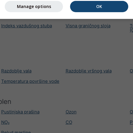
Ukupno pokrivanje oblaka
Niski oblaci (0-3.5 km)
O
k
Manage options
OK
Konvektivna visina oblaka
Vidljivost
K
Indeks vazdušnog stuba
Visna graničnog sloja
T
(
Razdoblje vala
Razdoblje vršnog vala
O
Temperatura površine vode
olen
Pustinjska prašina
Ozon
O
NO₂
CO
P
Pelud masline