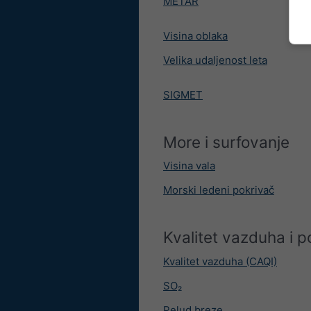
METAR
Visina oblaka
Velika udaljenost leta
SIGMET
More i surfovanje
Visina vala
Morski ledeni pokrivač
Kvalitet vazduha i p
Kvalitet vazduha (CAQI)
SO₂
Pelud breze