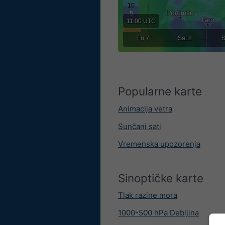
11:00 UTC
Fri 7
Sat 8
S
Popularne karte
Animacija vetra
Sunčani sati
Vremenska upozorenja
Sinoptičke karte
Tlak razine mora
1000-500 hPa Debljina