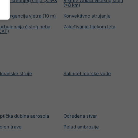
blaci srednjeg sloja (3.5-8
8 km)> Oblaci visokog sloja
m)
(>8 km)
onvergencija vjetra (10 m)
Konvektivno strujanje
urbulencija čistog neba
Zaleđivanje tijekom leta
CAT)
keanske struje
Salinitet morske vode
ptička dubina aerosola
Određena stvar
olen trave
Pelud ambrozije