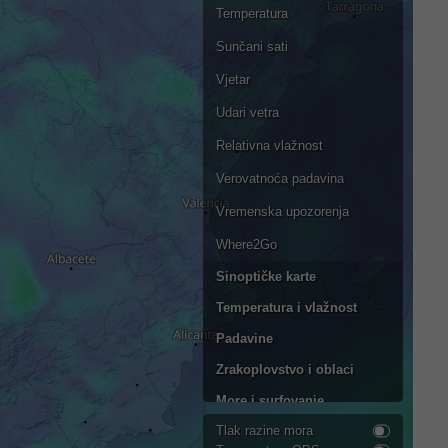
Temperatura
Sunčani sati
Vjetar
Udari vetra
Relativna vlažnost
Verovatnoća padavina
Vremenska upozorenja
Where2Go
Sinoptičke karte
Temperatura i vlažnost
Padavine
Zrakoplovstvo i oblaci
More i surfovanje
Tlak razine mora
Kvalitet vazduha i polen