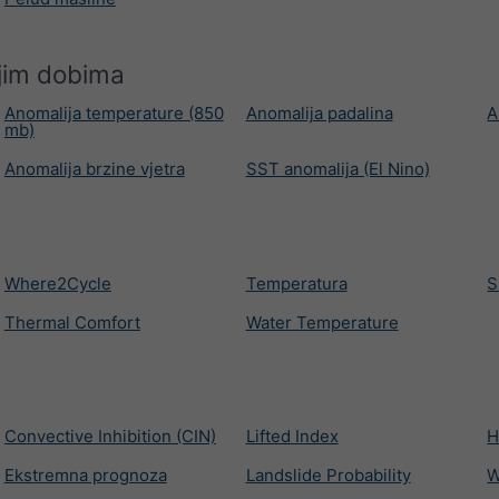
jim dobima
Anomalija temperature (850
Anomalija padalina
A
mb)
Anomalija brzine vjetra
SST anomalija (El Nino)
Where2Cycle
Temperatura
S
Thermal Comfort
Water Temperature
Convective Inhibition (CIN)
Lifted Index
H
Ekstremna prognoza
Landslide Probability
W