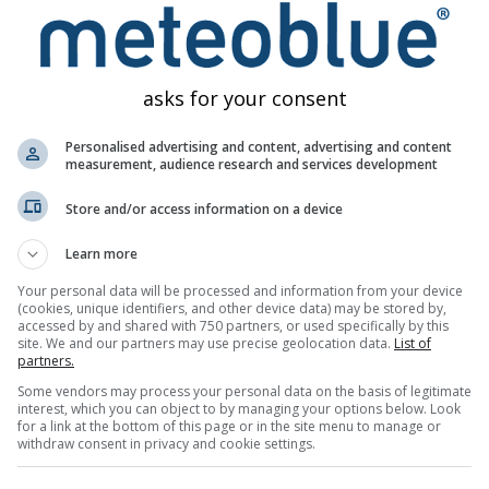
ost
Visina nivoa smrzavanja
Površinska inverzija
P
asks for your consent
(0°C)
(
Temperatura rosišta
Deficit pritiska pare
E
Personalised advertising and content, advertising and content
measurement, audience research and services development
Vlažnost tla
Temperatura tla
Store and/or access information on a device
Learn more
Your personal data will be processed and information from your device
(cookies, unique identifiers, and other device data) may be stored by,
Last Days Precipitation
Dnevna količina oborina
O
accessed by and shared with 750 partners, or used specifically by this
site. We and our partners may use precise geolocation data.
List of
partners.
Snijeg po satu
Dubina snijega
Some vendors may process your personal data on the basis of legitimate
interest, which you can object to by managing your options below. Look
for a link at the bottom of this page or in the site menu to manage or
withdraw consent in privacy and cookie settings.
ci