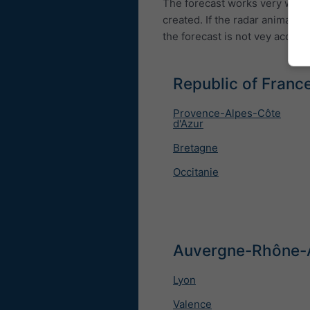
The forecast works very well 
created. If the radar animatio
the forecast is not vey accurat
Republic of France
Provence-Alpes-Côte
d'Azur
Bretagne
Occitanie
Auvergne-Rhône-A
Lyon
Valence