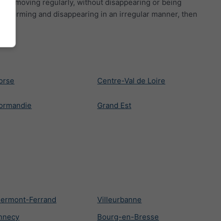
 are moving regularly, without disappearing or being
ells forming and disappearing in an irregular manner, then
orse
Centre-Val de Loire
ormandie
Grand Est
lermont-Ferrand
Villeurbanne
nnecy
Bourg-en-Bresse