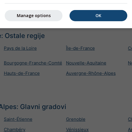
when weather fronts or large organized precipitation structures
n of the last hours shows local thunderstorms or precipitation c
e.
Manage options
OK
: Ostale regije
Pays de la Loire
Île-de-France
C
Bourgogne-Franche-Comté
Nouvelle-Aquitaine
N
Hauts-de-France
Auvergne-Rhône-Alpes
lpes: Glavni gradovi
Saint-Étienne
Grenoble
C
Chambéry
Vénissieux
A