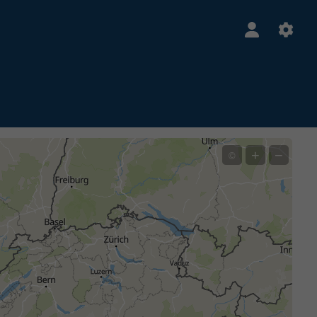
+
−
©