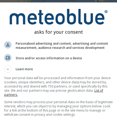
21:55
22:10
22:25
22:40
22:55
23:10
23:25
2
asks for your consent
Umjereno
Jaka
Vrlo jaka
Tuča
-Rhône-Alpes
) prikazuje gdje trenutačno pada kiša ili snijeg.
Personalised advertising and content, advertising and content
uju intenzitet kiše ili snijega. Svijetloplava označava rosulju, pl
measurement, audience research and services development
. Trenutni udari munje označeni su malim narančastim točkicam
Store and/or access information on a device
e može predvidjeti. Nadalje, neke zemlje nemaju mrežu meteoro
i su manje točni od radara u stvarnom vremenu.
Learn more
s: Koliko je točna prognoza temeljena na
Your personal data will be processed and information from your device
(cookies, unique identifiers, and other device data) may be stored by,
accessed by and shared with 750 partners, or used specifically by this
ava se procjenom kretanja oborinskih ćelija opaženih radarom i
site. We and our partners may use precise geolocation data.
List of
 moguća prognoza oborine, ali je horizont prognoze ograničen na
partners.
ju ili postojeće nestaju u kratkom vremenu. Stvarno vrijeme slo
Some vendors may process your personal data on the basis of legitimate
interest, which you can object to by managing your options below. Look
for a link at the bottom of this page or in the site menu to manage or
withdraw consent in privacy and cookie settings.