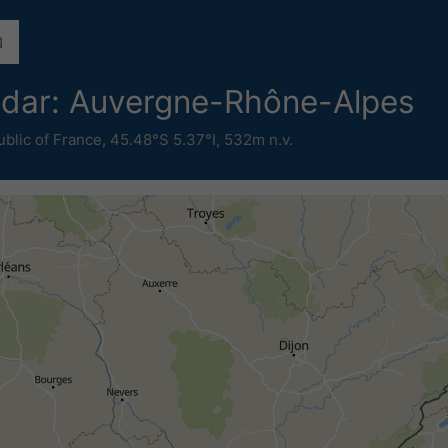
adar: Auvergne-Rhône-Alpes
blic of France
,
45.48°S 5.37°I,
532m n.v.