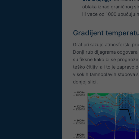
oblaka iznad graničnog slo
ili veće od 1000 upućuju 
Gradijent temperatu
Graf prikazuje atmosferski pro
Donji rub dijagrama odgovara 
su fiksne kako bi se prognoze 
teško čitljiv, ali to je zapravo 
visokih tamnoplavih stupova s
donjoj slici.