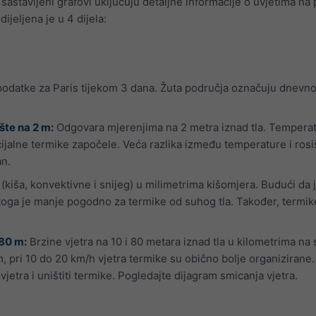
vo sastavljeni grafovi uključuju detaljne informacije o uvjetima n
dijeljena je u 4 dijela:
podatke za Paris tijekom 3 dana. Žuta područja označuju dnevno 
šte na 2 m:
Odgovara mjerenjima na 2 metra iznad tla. Temperatu
ncijalne termike započele. Veća razlika između temperature i rosi
an.
kiša, konvektivne i snijeg) u milimetrima kišomjera. Budući da
 stoga je manje pogodno za termike od suhog tla. Također, termike
 80 m:
Brzine vjetra na 10 i 80 metara iznad tla u kilometrima na s
, pri 10 do 20 km/h vjetra termike su obično bolje organizirane. J
jetra i uništiti termike. Pogledajte dijagram smicanja vjetra.