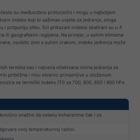
ti često su međusobno proturječni i mogu u najboljem
tveni indeks koji bi sažimao uvjete za jedrenje, stoga
i potpuniju sliku. Svi prikazani indeksi skalirani su u 4
ima ili geografskim regijama. Na primjer, u suhim klimama
strane, osobito zimi s suhim zrakom, indeks jedrenja može
hih termika kao i najveća očekivana visina jedrenja za
vrlo približne i nisu stvarno primjenjive u složenom
nozira se termički indeks (TI) za 700, 800, 850 i 900 hPa
dovoljno snažne da ostanu koherentne čak i za
dgovara ovoj temperaturnoj razlici.
drenja.