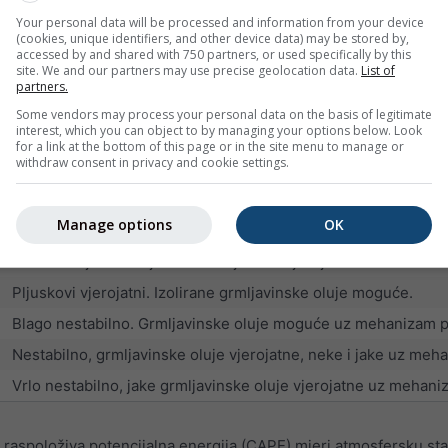
dobri uvjeti za jedrenje uz povremene pljuskove
Your personal data will be processed and information from your device
izvrsni uvjeti za jedrenje, ali raste vjerojatnost pljuskova i grm
(cookies, unique identifiers, and other device data) may be stored by,
accessed by and shared with 750 partners, or used specifically by this
više od 60 posto vjerojatnosti grmljavinskih oluja
site. We and our partners may use precise geolocation data.
List of
partners.
Some vendors may process your personal data on the basis of legitimate
 mjera nestabilnosti (negativne vrijednosti) ili stabilnosti (pozi
interest, which you can object to by managing your options below. Look
for a link at the bottom of this page or in the site menu to manage or
rsne uvjete za jedrenje, ali su vjerojatne snažne grmljavinske ol
withdraw consent in privacy and cookie settings.
Uvjeti za jedrenje
Manage options
OK
Vrlo stabilni uvjeti.
Stabilni uvjeti. Grmljavinske oluje nisu vjerojatne.
Pljuskovi vjerojatni. Izolirane grmljavinske oluje moguće.
Blago nestabilno. Grmljavinske oluje moguće uz mehanizam podi
Nestabilno, grmljavinske oluje vjerojatne, neke i jake uz meh
Vrlo nestabilno, jake grmljavinske oluje vjerojatne uz mehani
raspoloživa potencijalna energija (CAPE) mjeri atmosfersku sta