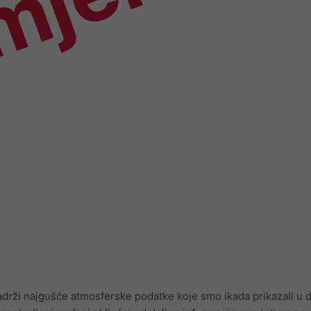
mjer
adrži najgušće atmosferske podatke koje smo ikada prikazali u di