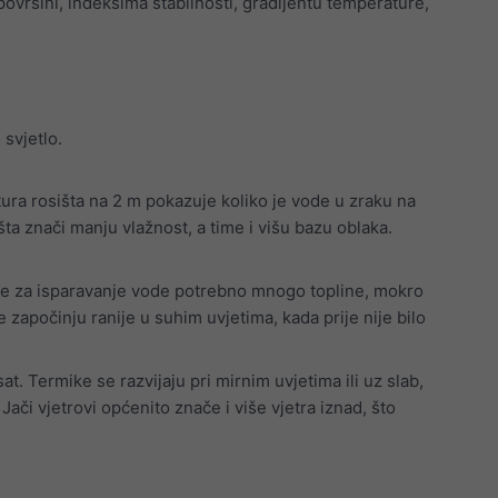
a površini, indeksima stabilnosti, gradijentu temperature,
svjetlo.
ra rosišta na 2 m pokazuje koliko je vode u zraku na
šta znači manju vlažnost, a time i višu bazu oblaka.
 je za isparavanje vode potrebno mnogo topline, mokro
 započinju ranije u suhim uvjetima, kada prije nije bilo
at. Termike se razvijaju pri mirnim uvjetima ili uz slab,
ači vjetrovi općenito znače i više vjetra iznad, što