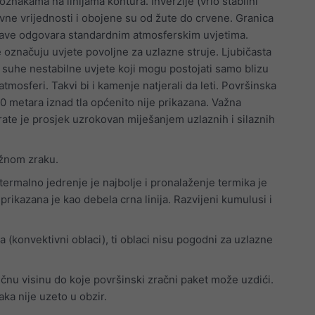
 oznakama na linijama kontura. Inverzije (vrlo stabilni
tivne vrijednosti i obojene su od žute do crvene. Granica
lave odgovara standardnim atmosferskim uvjetima.
 označuju uvjete povoljne za uzlazne struje. Ljubičasta
suhe nestabilne uvjete koji mogu postojati samo blizu
u atmosferi. Takvi bi i kamenje natjerali da leti. Površinska
0 metara iznad tla općenito nije prikazana. Važna
te je prosjek uzrokovan miješanjem uzlaznih i silaznih
lažnom zraku.
termalno jedrenje je najbolje i pronalaženje termika je
ikazana je kao debela crna linija. Razvijeni kumulusi i
 (konvektivni oblaci), ti oblaci nisu pogodni za uzlazne
ječnu visinu do koje površinski zračni paket može uzdići.
ka nije uzeto u obzir.