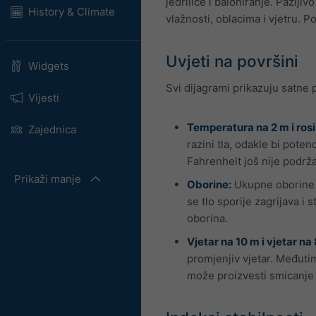
jedrilice i baloniranje. Pažlji
History & Climate
vlažnosti, oblacima i vjetru. Po
Uvjeti na površini
Widgets
Svi dijagrami prikazuju satne 
Vijesti
Temperatura na 2 m i rosi
Zajednica
razini tla, odakle bi pote
Fahrenheit još nije podrž
Prikaži manje
Oborine:
Ukupne oborine (
se tlo sporije zagrijava i
oborina.
Vjetar na 10 m i vjetar na
promjenjiv vjetar. Međutim
može proizvesti smicanje v