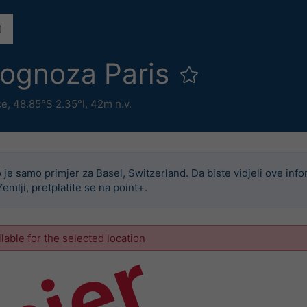
rognoza Paris
ce
,
48.85°S 2.35°I,
42m n.v.
 je samo primjer za Basel, Switzerland. Da biste vidjeli ove info
Zemlji, pretplatite se na point+.
ilable for the selected location