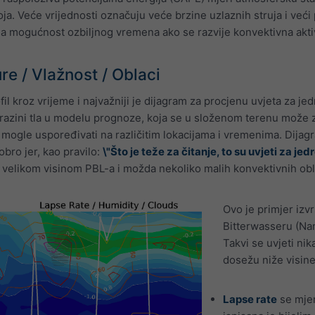
ja. Veće vrijednosti označuju veće brzine uzlaznih struja i veći 
na mogućnost ozbiljnog vremena ako se razvije konvektivna akti
re / Vlažnost / Oblaci
fil kroz vrijeme i najvažniji je dijagram za procjenu uvjeta za je
razini tla u modelu prognoze, koja se u složenom terenu može zna
mogle uspoređivati na različitim lokacijama i vremenima. Dijagr
dobro jer, kao pravilo:
\"Što je teže za čitanje, to su uvjeti za jedre
 velikom visinom PBL-a i možda nekoliko malih konvektivnih obla
Ovo je primjer izvr
Bitterwasseru (Nam
Takvi se uvjeti nik
dosežu niže visin
Lapse rate
se mjer