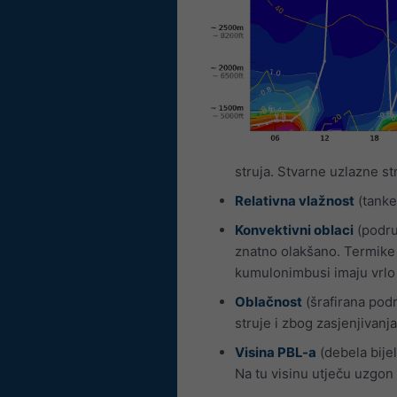
struja. Stvarne uzlazne st
Relativna vlažnost
(tanke 
Konvektivni oblaci
(područ
znatno olakšano. Termike 
kumulonimbusi imaju vrlo j
Oblačnost
(šrafirana podr
struje i zbog zasjenjivanj
Visina PBL-a
(debela bijel
Na tu visinu utječu uzgon 