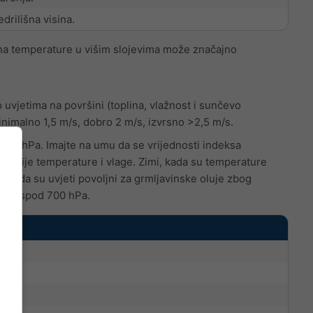
drilišna visina.
na temperature u višim slojevima može značajno
uvjetima na površini (toplina, vlažnost i sunčevo
inimalno 1,5 m/s, dobro 2 m/s, izvrsno >2,5 m/s.
 850 hPa. Imajte na umu da se vrijednosti indeksa
vekcije temperature i vlage. Zimi, kada su temperature
znači da su uvjeti povoljni za grmljavinske oluje zbog
ava ispod 700 hPa.