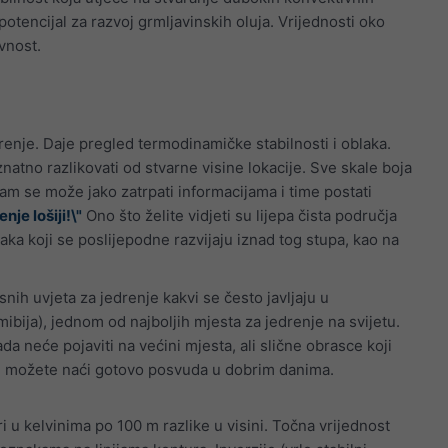
potencijal za razvoj grmljavinskih oluja. Vrijednosti oko
vnost.
drenje. Daje pregled termodinamičke stabilnosti i oblaka.
tno razlikovati od stvarne visine lokacije. Sve skale boja
am se može jako zatrpati informacijama i time postati
nje lošiji!\"
Ono što želite vidjeti su lijepa čista područja
ka koji se poslijepodne razvijaju iznad tog stupa, kao na
snih uvjeta za jedrenje kakvi se često javljaju u
ibija), jednom od najboljih mjesta za jedrenje na svijetu.
ada neće pojaviti na većini mjesta, ali slične obrasce koji
e možete naći gotovo posvuda u dobrim danima.
i u kelvinima po 100 m razlike u visini. Točna vrijednost