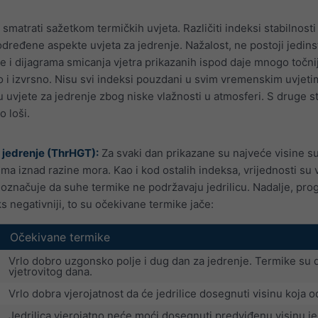
 smatrati sažetkom termičkih uvjeta. Različiti indeksi stabilnos
 određene aspekte uvjeta za jedrenje. Nažalost, ne postoji jedins
 i dijagrama smicanja vjetra prikazanih ispod daje mnogo točniju 
bro i izvrsno. Nisu svi indeksi pouzdani u svim vremenskim uvjet
u uvjete za jedrenje zbog niske vlažnosti u atmosferi. S druge 
o loši.
 jedrenje (ThrHGT):
Za svaki dan prikazane su najveće visine su
rima iznad razine mora. Kao i kod ostalih indeksa, vrijednosti su 
 označuje da suhe termike ne podržavaju jedrilicu. Nadalje, prog
ks negativniji, to su očekivane termike jače:
Očekivane termike
Vrlo dobro uzgonsko polje i dug dan za jedrenje. Termike su 
vjetrovitog dana.
Vrlo dobra vjerojatnost da će jedrilice dosegnuti visinu koja o
Jedrilica vjerojatno neće moći dosegnuti predviđenu visinu je