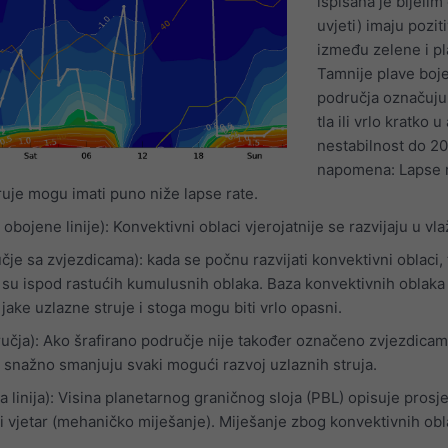
ispisana je bijelim
uvjeti) imaju pozi
između zelene i p
Tamnije plave boje
područja označuju 
tla ili vrlo kratko 
nestabilnost do 20
napomena: Lapse ra
ruje mogu imati puno niže lapse rate.
obojene linije): Konvektivni oblaci vjerojatnije se razvijaju u v
je sa zvjezdicama): kada se počnu razvijati konvektivni oblaci, 
su ispod rastućih kumulusnih oblaka. Baza konvektivnih oblaka pr
ake uzlazne struje i stoga mogu biti vrlo opasni.
učja): Ako šrafirano područje nije također označeno zvjezdicama
a snažno smanjuju svaki mogući razvoj uzlaznih struja.
a linija): Visina planetarnog graničnog sloja (PBL) opisuje pros
i vjetar (mehaničko miješanje). Miješanje zbog konvektivnih obla