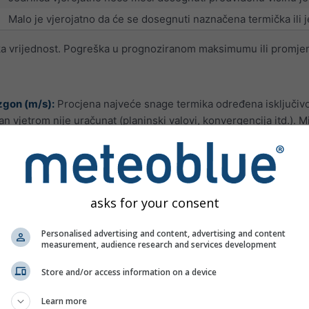
Malo je vjerojatno da će se dosegnuti naznačena termička ili je
čka vrijednost. Pogreška u prognoziranom maksimumu ili promje
uzgon (m/s):
Procjena najveće snage termika određena isključivo 
 vjetrom nije uračunat (planinski valovi, konvergencija itd.). M
bilnosti koja uzima u obzir temperaturu i vlažnost između 700 i
gu značajno mijenjati u kratkim vremenskim razdobljima zbog ad
u vrlo mali. Dakle, iako je indeks jedrenja prilično velik, to ne 
ne daje pouzdane podatke ako se dubina sloja konvekcije završ
asks for your consent
Uvjeti za jedrenje
Personalised advertising and content, advertising and content
measurement, audience research and services development
nema ili su slabe termike
suhe termike ili 1/8 kumulusa s umjerenim termikama
Store and/or access information on a device
dobri uvjeti za jedrenje
Learn more