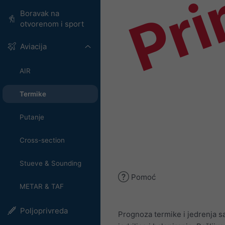
Pri
Boravak na
otvorenom i sport
Aviacija
AIR
Termike
Putanje
Cross-section
Stueve & Sounding
Pomoć
METAR & TAF
Poljoprivreda
Prognoza termike i jedrenja s