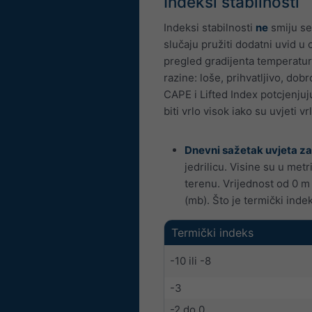
Indeksi stabilnosti
Indeksi stabilnosti
ne
smiju se
slučaju pružiti dodatni uvid u
pregled gradijenta temperature
razine: loše, prihvatljivo, do
CAPE i Lifted Index potcjenjuj
biti vrlo visok iako su uvjeti vrl
Dnevni sažetak uvjeta za
jedrilicu. Visine su u met
terenu. Vrijednost od 0 m
(mb). Što je termički inde
Termički indeks
-10 ili -8
-3
-2 do 0