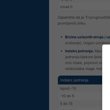
iznad 0
Zapamtite da je TI prognosti
promijeniti sliku.
Brzina uzlaznih struja / 
zračenje). Uzgon uzrokovan
Indeks jedrenja:
Mjera sta
jedrenja tijekom ljeta mo
vrlo niske, pojmovi vlage s
nedostatka vlage. Indeks 
Indeks jedrenja
ispod -10
-10 do 5
5 do 15