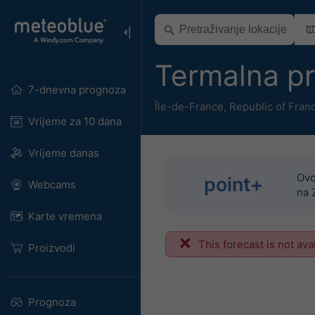
Termalna p
7-dnevna prognoza
Île-de-France
,
Republic of Fran
Vrijeme za 10 dana
Vrijeme danas
Ovo
point+
Webcams
na 
Karte vremena
This forecast is not ava
Proizvodi
Prognoza