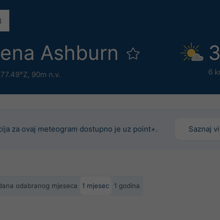
mena Ashburn
3
6 k
 77.49°Z,
90m n.v.
cija za ovaj meteogram dostupno je uz point+.
Saznaj v
h dana odabranog mjeseca
1 mjesec
1 godina