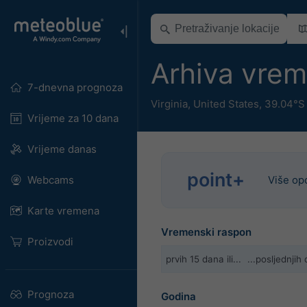
Arhiva vre
7-dnevna prognoza
Virginia
,
United States
,
39.04°S
Vrijeme za 10 dana
Vrijeme danas
point+
Webcams
Više op
Karte vremena
Vremenski raspon
Proizvodi
prvih 15 dana ili...
...posljednji
Prognoza
Godina