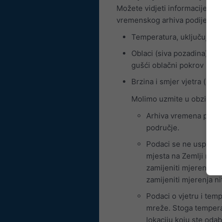
Možete vidjeti informacije o v
vremenskog arhiva podijeljeni
Temperatura, uključujući r
Oblaci (siva pozadina) i v
gušći oblačni pokrov
Brzina i smjer vjetra (u s
Molimo uzmite u obzir slj
Arhiva vremena prika
područje.
Podaci se ne uspoređ
mjesta na Zemlji ne p
zamijeniti mjerenja. 
zamijeniti mjerenja ni
Podaci o vjetru i tem
mreže. Stoga temperat
lokaciju koju ste oda