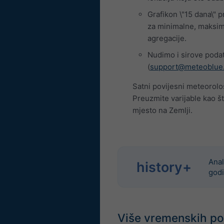
Grafikon \"15 dana\" 
za minimalne, maksima
agregacije.
Nudimo i sirove podat
(
support@meteoblue
Satni povijesni meteorol
Preuzmite varijable kao št
mjesto na Zemlji.
Anal
history+
godi
Više vremenskih p