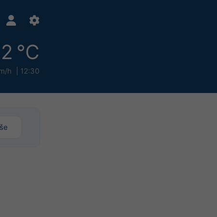
2 °C
m/h
12:30
iše