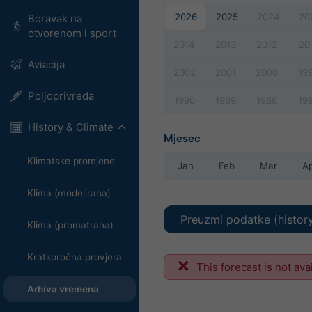
2026
2025
2024
20
Boravak na
otvorenom i sport
2014
2013
2012
20
Aviacija
2002
2001
2000
19
Poljoprivreda
1990
1989
1988
19
History & Climate
Mjesec
Klimatske promjene
Jan
Feb
Mar
A
Klima (modelirana)
Preuzmi podatke (histor
Klima (promatrana)
Kratkoročna provjera
This forecast is not ava
Arhiva vremena