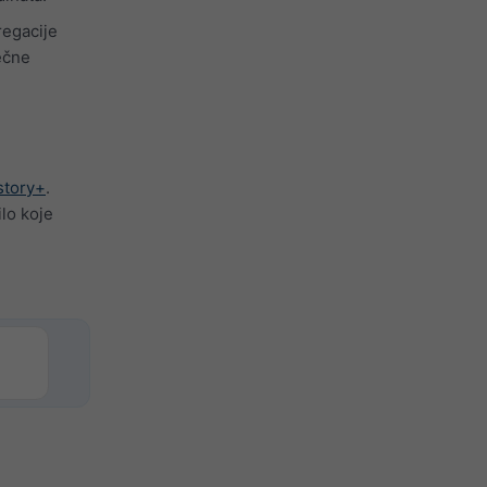
regacije
ečne
story+
.
lo koje