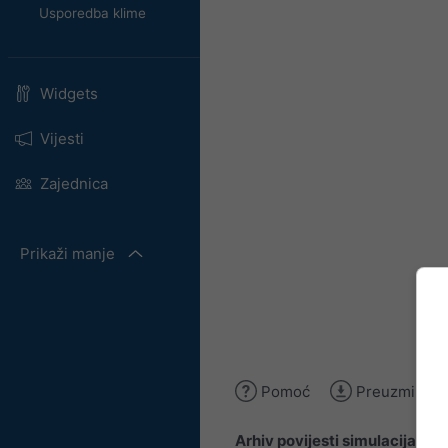
Usporedba klime
Widgets
Vijesti
Zajednica
Prikaži manje
Pomoć
Preuzmi slik
Arhiv povijesti simulacija
pruž