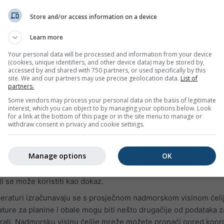
remenu za jučer ili vremensku povijest posljednjih godina. Dija
Store and/or access information on a device
 su u 3 grafikona:
elativnu vlažnost u satnim intervalima
Learn more
edro nebo (svijetloplava pozadina). Što je siva pozadina tamnija, 
Your personal data will be processed and information from your device
(cookies, unique identifiers, and other device data) may be stored by,
accessed by and shared with 750 partners, or used specifically by this
site. We and our partners may use precise geolocation data.
List of
tupnjevima
partners.
edeće:
Some vendors may process your personal data on the basis of legitimate
interest, which you can object to by managing your options below. Look
zuje simulacijske podatke, a ne izmjerene podatke, za odabrano
for a link at the bottom of this page or in the site menu to manage or
withdraw consent in privacy and cookie settings.
uju s izmjerenim podacima meteorološke postaje (jer na više 
Manage options
OK
ostoje mjerenja). Simulacijski podaci s visokom predvidivošću
Za područja ili podatke s nižom predvidivošću simulacija ne mož
ti se može koristiti kao dokaz.
peraturi izračunavaju se s prosječnom nadmorskom visinom ćeli
ure za planine i obale mogu biti nešto drugačije od podataka z
brali. Nadmorsku visinu ćelije mreže možete pronaći pored koor