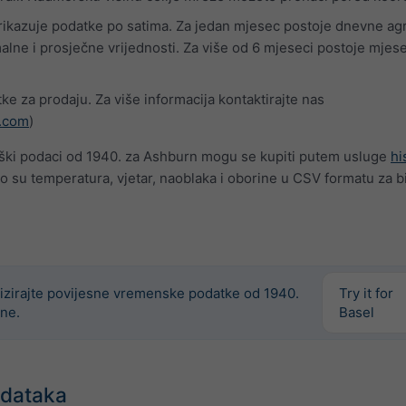
prikazuje podatke po satima. Za jedan mjesec postoje dnevne ag
lne i prosječne vrijednosti. Za više od 6 mjeseci postoje mjes
ke za prodaju. Za više informacija kontaktirajte nas
.com
)
oški podaci od 1940. za Ashburn mogu se kupiti putem usluge
hi
o su temperatura, vjetar, naoblaka i oborine u CSV formatu za bi
izirajte povijesne vremenske podatke od 1940.
Try it for
ne.
Basel
odataka