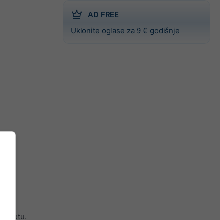
AD FREE
Uklonite oglase za 9 € godišnje
svijetu.