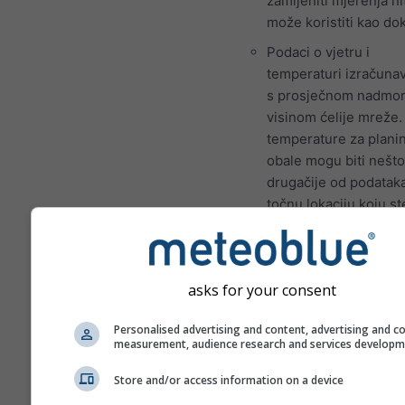
zamijeniti mjerenja ni
može koristiti kao do
Podaci o vjetru i
temperaturi izračuna
s prosječnom nadmo
visinom ćelije mreže.
temperature za planin
obale mogu biti nešto
drugačije od podatak
točnu lokaciju koju st
odabrali. Nadmorsku 
ćelije mreže možete
pronaći pored koordin
asks for your consent
Grafikon \"15 dana\"
prikazuje podatke po
Personalised advertising and content, advertising and c
satima. Za jedan mje
measurement, audience research and services develop
postoje dnevne agreg
Store and/or access information on a device
za minimalne, maksim