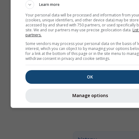
prosječne vrijednosti
Learn more
više od 6 mjeseci pos
Your personal data will be processed and information from you
mjesečne agregacije.
(cookies, unique identifiers, and other device data) may be store
accessed by and shared with 750 partners, or used specifically b
Nudimo i sirove poda
site. We and our partners may use precise geolocation data.
List
prodaju. Za više infor
partners.
kontaktirajte nas
Some vendors may process your personal data on the basis of l
(
support@meteoblue
interest, which you can object to by managing your options belo
for a link at the bottom of this page or in the site menu to manag
withdraw consent in privacy and cookie settings.
Satni povijesni meteorolo
podaci od 1940. za Funch
se kupiti putem usluge
hi
OK
Preuzmite varijable kao š
temperatura, vjetar, naobl
Manage options
oborine u CSV formatu za 
koje mjesto na Zemlji.