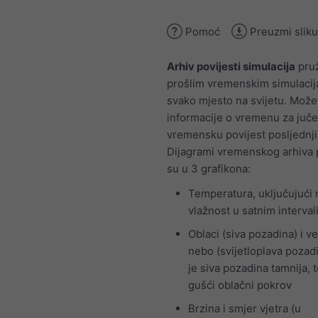
Pomoć
Preuzmi sliku
Arhiv povijesti simulacija
pruž
prošlim vremenskim simulaci
svako mjesto na svijetu. Možet
informacije o vremenu za jučer
vremensku povijest posljednji
Dijagrami vremenskog arhiva p
su u 3 grafikona:
Temperatura, uključujući 
vlažnost u satnim interva
Oblaci (siva pozadina) i v
nebo (svijetloplava pozadi
je siva pozadina tamnija, t
gušći oblačni pokrov
Brzina i smjer vjetra (u