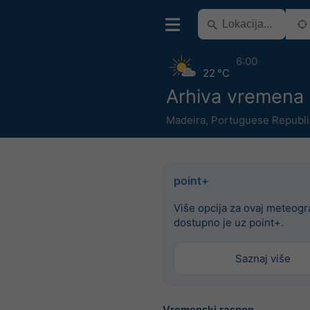
6:00
22 °C
Arhiva vremena
Madeira
,
Portuguese Republi
point+
Više opcija za ovaj meteog
dostupno je uz point+.
Saznaj više
Vremenski raspon