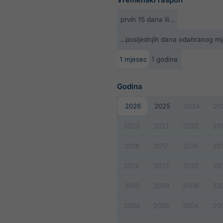
prvih 15 dana ili...
...posljednjih dana odabranog m
1 mjesec
1 godina
Godina
2026
2025
2024
20
2022
2021
2020
20
2018
2017
2016
20
2014
2013
2012
20
2010
2009
2008
20
2006
2005
2004
20