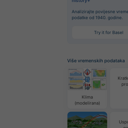
history+
Analizirajte povijesne vre
podatke od 1940. godine.
Try it for Basel
Više vremenskih podataka
Krat
pro
Klima
(modelirana)
Usp
go