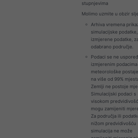
stupnjevima
Molimo uzmite u obzir slj
Arhiva vremena prika
simulacijske podatke,
izmjerene podatke, z
odabrano područje.
Podaci se ne uspoređ
izmjerenim podacima
meteorološke postaje 
na više od 99% mjest
Zemlji ne postoje mje
Simulacijski podaci s
visokom predvidivoš
mogu zamijeniti mjere
Za područja ili podatk
nižom predvidivošću
simulacija ne može