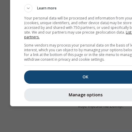
prosječne vrijednosti
Learn more
više od 6 mjeseci pos
Your personal data will be processed and information from you
mjesečne agregacije.
(cookies, unique identifiers, and other device data) may be store
accessed by and shared with 750 partners, or used specifically b
Nudimo i sirove poda
site. We and our partners may use precise geolocation data.
List
partners.
prodaju. Za više infor
kontaktirajte nas
Some vendors may process your personal data on the basis of l
interest, which you can object to by managing your options belo
(
support@meteoblue
for a link at the bottom of this page or in the site menu to manag
withdraw consent in privacy and cookie settings.
Satni povijesni meteorolo
podaci od 1940. za Roth 
OK
kupiti putem usluge
histo
Preuzmite varijable kao š
temperatura, vjetar, naobl
Manage options
oborine u CSV formatu za 
koje mjesto na Zemlji.