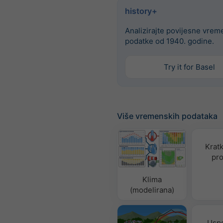
history+
Analizirajte povijesne vre
podatke od 1940. godine.
Try it for Basel
Više vremenskih podataka
Krat
pro
Klima
(modelirana)
Usp