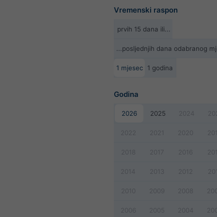
Vremenski raspon
prvih 15 dana ili...
...posljednjih dana odabranog m
1 mjesec
1 godina
Godina
2026
2025
2024
20
2022
2021
2020
20
2018
2017
2016
20
2014
2013
2012
20
2010
2009
2008
20
2006
2005
2004
20