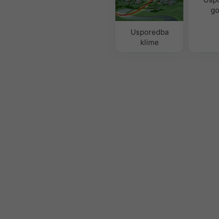
go
Usporedba
klime