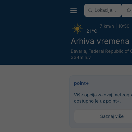
7 km/h
10:50
21 °C
Arhiva vremena
Bavaria
,
Federal Republic of
334m n.v.
point+
Više opcija za ovaj meteog
dostupno je uz point+.
Saznaj više