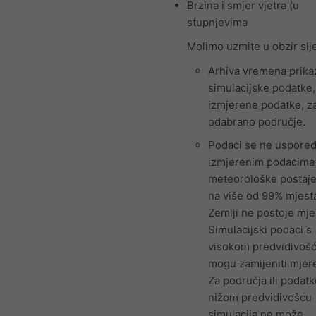
Brzina i smjer vjetra (u
stupnjevima
Molimo uzmite u obzir slj
Arhiva vremena prika
simulacijske podatke,
izmjerene podatke, z
odabrano područje.
Podaci se ne uspoređ
izmjerenim podacima
meteorološke postaje 
na više od 99% mjest
Zemlji ne postoje mje
Simulacijski podaci s
visokom predvidivoš
mogu zamijeniti mjere
Za područja ili podatk
nižom predvidivošću
simulacija ne može