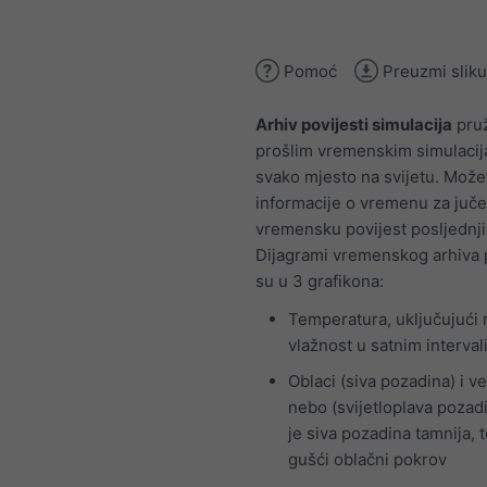
Pomoć
Preuzmi sliku
Arhiv povijesti simulacija
pruž
prošlim vremenskim simulaci
svako mjesto na svijetu. Možet
informacije o vremenu za jučer
vremensku povijest posljednji
Dijagrami vremenskog arhiva p
su u 3 grafikona:
Temperatura, uključujući 
vlažnost u satnim interva
Oblaci (siva pozadina) i v
nebo (svijetloplava pozadi
je siva pozadina tamnija, t
gušći oblačni pokrov