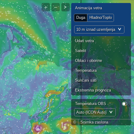
+
−
Animacija vetra
Duga
Hladno/Toplo
10 m iznad uzemljenja
Udari vetra
Satelit
Oblaci i oborine
Temperatura
Sunčani sati
Ekstremna prognoza
Temperatura OBS
Auto (ICON Auto)
©
Snimka zaslona