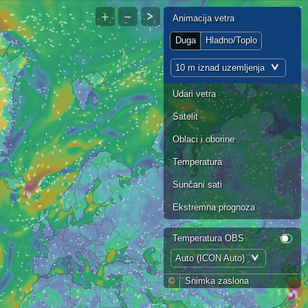
+
−
Animacija vetra
Duga
Hladno/Toplo
10 m iznad uzemljenja
Udari vetra
Satelit
Oblaci i oborine
Temperatura
Sunčani sati
Ekstremna prognoza
Temperatura OBS
Auto (ICON Auto)
©
Snimka zaslona