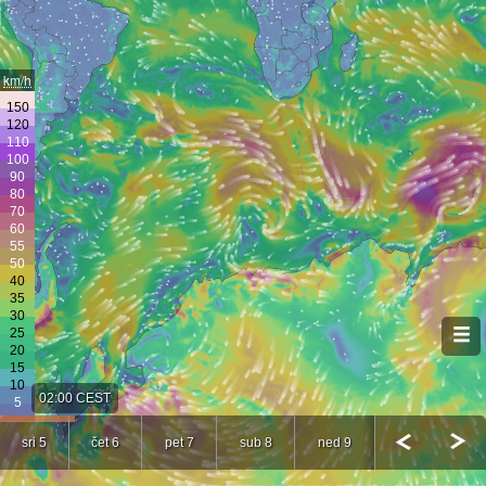
km/h
02:00 CEST
sri 5
čet 6
pet 7
sub 8
ned 9