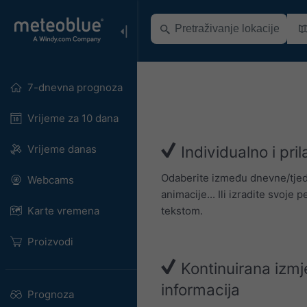
7-dnevna prognoza
Vrijeme za 10 dana
Vrijeme danas
Individualno i pril
Odaberite između dnevne/tjedn
Webcams
animacije... Ili izradite svoje 
tekstom.
Karte vremena
Proizvodi
Kontinuirana izmje
informacija
Prognoza