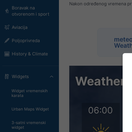
Nakon određenog vremena prika
Boravak na
otvorenom i sport
Aviacija
meteo
Poljoprivreda
Weath
History & Climate
Widgets
Widget vremenskih
karata
Urban Maps Widget
3-satni vremenski
widget