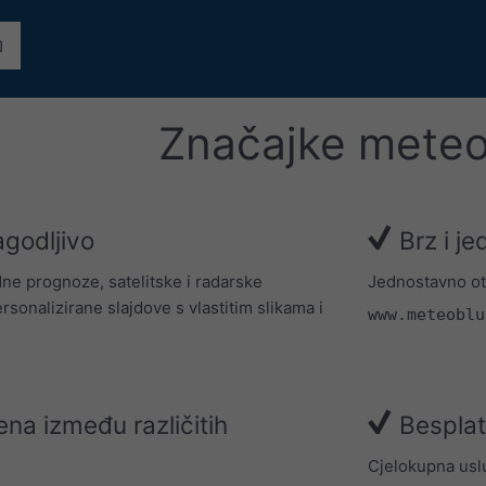
Značajke mete
agodljivo
Brz i je
e prognoze, satelitske i radarske
Jednostavno ot
personalizirane slajdove s vlastitim slikama i
www.meteoblu
na između različitih
Besplat
Cjelokupna uslu