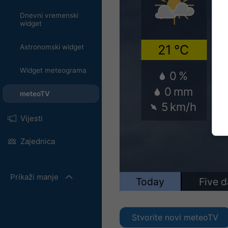
Dnevni vremenski
widget
Astronomski widget
Widget meteograma
meteoTV
Vijesti
Zajednica
Prikaži manje
Stvorite novi meteoTV