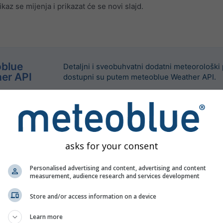
z se mijenja i prikazat će se novi slajd.
blue
Detaljni i sveobuhvatni dodatni meteorološki
er API
dostupni su putem meteoblue Weather API.
asks for your consent
Personalised advertising and content, advertising and content
measurement, audience research and services development
Store and/or access information on a device
Learn more