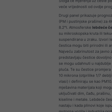
Stoga će mjerenja uz ceste po
veće vrijednosti od ovdje pro
Drugi panel prikazuje prognoz
(PM i pustinjske prašine) za 
8.2°I. Atmosferske
lebdeće če
su mikroskopska kruta ili teku
suspendirana u zraku. Izvori 
čestica mogu biti prirodni ili 
Najveću zabrinutost za javno 
predstavljaju čestice dovoljn
se mogu udahnuti u najdublje 
pluća. Te su čestice promjera
10 mikrona (otprilike 1/7 deblj
vlasi) i definiraju se kao PM1
mješavina materijala koji mog
uključivati dim, čađu, prašinu, 
kiseline i metale. Lebdeće čes
nastaju i kada plinovi koje isp
motorna vozila i industrija pro