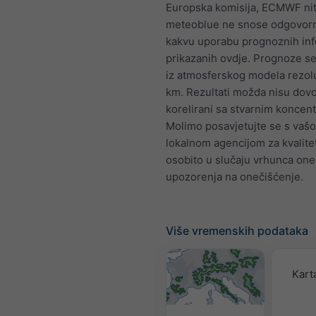
Europska komisija, ECMWF nit
meteoblue ne snose odgovorno
kakvu uporabu prognoznih inf
prikazanih ovdje. Prognoze se
iz atmosferskog modela rezolu
km. Rezultati možda nisu dovo
korelirani sa stvarnim koncent
Molimo posavjetujte se s vaš
lokalnom agencijom za kvalite
osobito u slučaju vrhunca oneč
upozorenja na onečišćenje.
Više vremenskih podataka
Karta