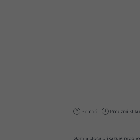
Pomoć
Preuzmi sliku
Gornja ploča prikazuje progn