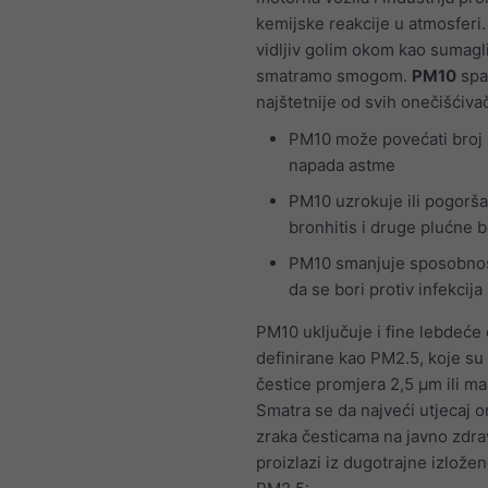
kemijske reakcije u atmosferi
vidljiv golim okom kao sumagl
smatramo smogom.
PM10
spa
najštetnije od svih onečišćiva
PM10 može povećati broj i
napada astme
PM10 uzrokuje ili pogorš
bronhitis i druge plućne b
PM10 smanjuje sposobnost
da se bori protiv infekcija
PM10 uključuje i fine lebdeće 
definirane kao PM2.5, koje su 
čestice promjera 2,5 μm ili ma
Smatra se da najveći utjecaj 
zraka česticama na javno zdra
proizlazi iz dugotrajne izložen