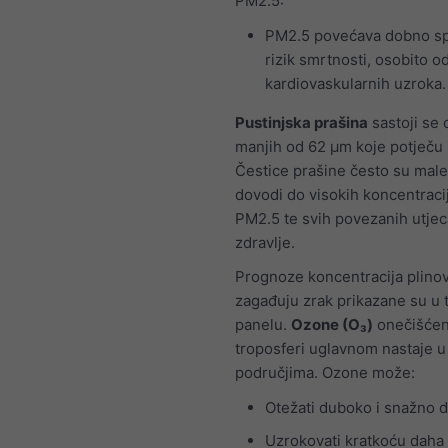
PM2.5:
PM2.5 povećava dobno sp
rizik smrtnosti, osobito o
kardiovaskularnih uzroka.
Pustinjska prašina
sastoji se 
manjih od 62 μm koje potječu i
Čestice prašine često su male
dovodi do visokih koncentraci
PM2.5 te svih povezanih utjec
zdravlje.
Prognoze koncentracija plinov
zagađuju zrak prikazane su u
panelu.
Ozone (O₃)
onečišćen
troposferi uglavnom nastaje 
područjima. Ozone može:
Otežati duboko i snažno d
Uzrokovati kratkoću daha i