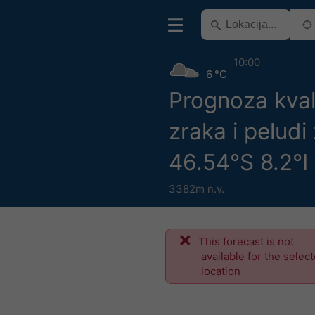
10:00
6 °C
Prognoza kval
zraka i peludi
46.54°S 8.2°I
3382m n.v.
This forecast is not
available for the selec
location