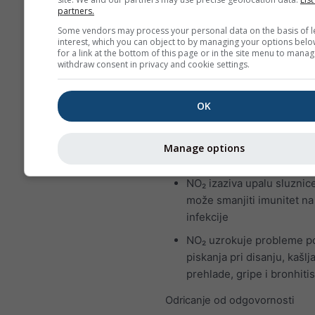
smeđi plin karakterističnog oš
partners.
nagrizajućeg mirisa i važan je
Some vendors may process your personal data on the basis of l
zraka. Glavni izvor dušikova d
interest, which you can object to by managing your options belo
for a link at the bottom of this page or in the site menu to manag
izgaranje fosilnih goriva: uglje
withdraw consent in privacy and cookie settings.
plina. Većina dušikova dioksid
gradovima potječe iz ispušnih
OK
motornih vozila. Dušikov diok
je zagađivač zraka jer pridono
stvaranju Ozone, što može ima
Manage options
značajne posljedice za ljudsko
NO₂ izaziva upalu sluznice
može smanjiti imunitet na
infekcije
NO₂ uzrokuje probleme p
piskanja pri disanju, kašlja
prehlade, gripe i bronhiti
Odricanje od odgovornosti