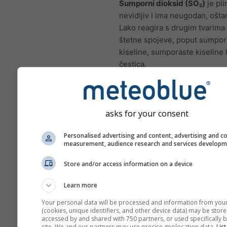
Sumporni dioksid (SO₂)
je pli
nevidljiv i ima neugodan, oštar
Lako reagira s drugim tvarima 
štetne spojeve, poput sumpo
kiseline, sumporaste kiseline i
čestica.
Kratkotrajna izloženost 
oštetiti ljudski dišni sustav
otežati disanje.
asks for your consent
SO₂ i drugi sumporni oks
pridonijeti kiselim kišama
Personalised advertising and content, advertising and c
measurement, audience research and services develop
mogu naštetiti osjetljivim
ekosustavima.
Store and/or access information on a device
Djeca, starije osobe i oso
Learn more
boluju od astme posebno
osjetljive na učinke SO₂.
Your personal data will be processed and information from you
(cookies, unique identifiers, and other device data) may be store
accessed by and shared with 750 partners, or used specifically b
Dušikov dioksid (NO₂)
je crve
site. We and our partners may use precise geolocation data.
List