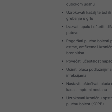
dubokom udahu
Uzrokovati kašalj te bol ili
grebanje u grlu
Izazvati upalu i oštetiti di
putove
Pogoršati plućne bolesti 
astme, emfizema i kronič
bronhitisa
Povećati učestalost napa
Učiniti pluća podložnijima
infekcijama
Nastaviti oštećivati pluća 
kada simptomi nestanu
Uzrokovati kroničnu opst
plućnu bolest (KOPB)