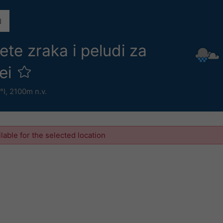
ete zraka i peludi za
ei
°I,
2100m n.v.
ilable for the selected location