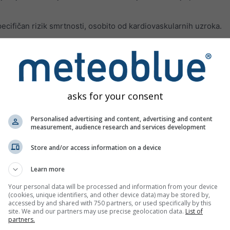
ifičan rizik smrtnosti, osobito od kardiovaskularnih uzroka.
od čestica manjih od 62 μm koje potječu iz pustinja. Čestice pra
 koncentracija PM10 i PM2.5 te svih povezanih utjecaja na zdrav
a koji zagađuju zrak prikazane su u trećem panelu.
Ozone (O₃)
eri uglavnom nastaje u urbanim područjima. Ozone može:
asks for your consent
isanje
Personalised advertising and content, advertising and content
 i bol pri dubokom udahu
measurement, audience research and services development
i grebanje u grlu
Store and/or access information on a device
išne putove
Learn more
poput astme, emfizema i kroničnog bronhitisa
Your personal data will be processed and information from your device
da astme
(cookies, unique identifiers, and other device data) may be stored by,
accessed by and shared with 750 partners, or used specifically by this
 infekcijama
site. We and our partners may use precise geolocation data.
List of
partners.
 čak i kada simptomi nestanu