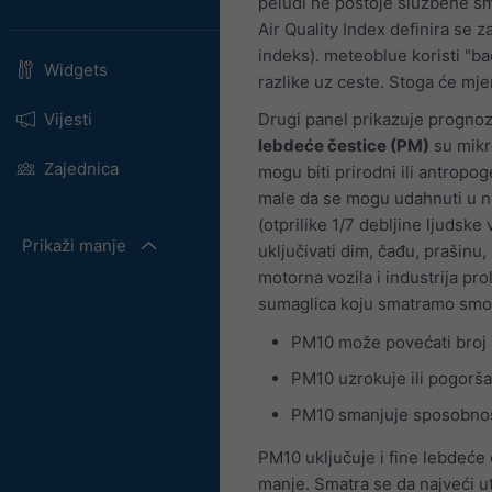
peludi ne postoje službene smj
Air Quality Index definira se 
indeks). meteoblue koristi "b
Widgets
razlike uz ceste. Stoga će mje
Vijesti
Drugi panel prikazuje prognoz
lebdeće čestice (PM)
su mikro
Zajednica
mogu biti prirodni ili antropo
male da se mogu udahnuti u na
(otprilike 1/7 debljine ljudske
Prikaži manje
uključivati dim, čađu, prašinu,
motorna vozila i industrija pr
sumaglica koju smatramo sm
PM10 može povećati broj 
PM10 uzrokuje ili pogorša
PM10 smanjuje sposobnost t
PM10 uključuje i fine lebdeće 
manje. Smatra se da najveći ut