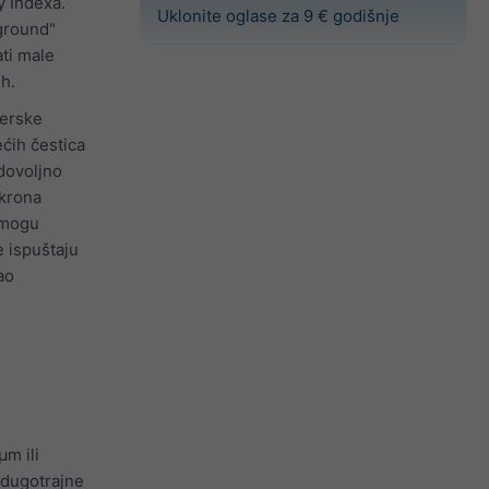
y Indexa.
Uklonite oglase za 9 € godišnje
kground"
ti male
h.
ferske
ećih čestica
 dovoljno
ikrona
i mogu
e ispuštaju
ao
μm ili
 dugotrajne