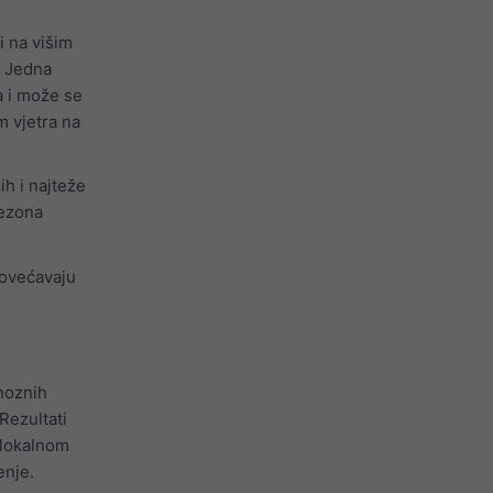
i na višim
. Jedna
a i može se
m vjetra na
ih i najteže
sezona
povećavaju
noznih
Rezultati
 lokalnom
enje.