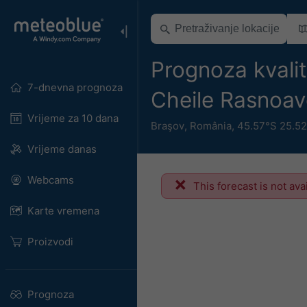
Prognoza kvalit
7-dnevna prognoza
Cheile Rasnoav
Vrijeme za 10 dana
Braşov
,
România
,
45.57°S 25.52
Vrijeme danas
Webcams
This forecast is not ava
Karte vremena
Proizvodi
Prognoza