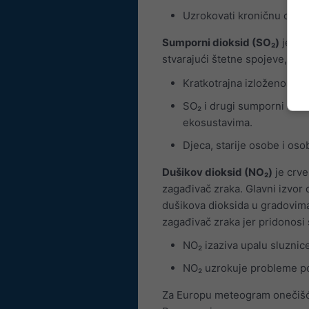
Uzrokovati kroničnu opst
Sumporni dioksid (SO₂)
je pli
stvarajući štetne spojeve, pop
Kratkotrajna izloženost SO₂
SO₂ i drugi sumporni oksid
ekosustavima.
Djeca, starije osobe i os
Dušikov dioksid (NO₂)
je crve
zagađivač zraka. Glavni izvor d
dušikova dioksida u gradovima
zagađivač zraka jer pridonosi 
NO₂ izaziva upalu sluznice
NO₂ uzrokuje probleme popu
Za Europu meteogram onečišćen