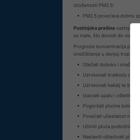
izloženosti PM2.5:
PM2.5 povećava dobno spec
Pustinjska prašina
sastoji se 
su male, što dovodi do visokih
Prognoze koncentracija plinov
onečišćenje u donjoj troposf
Otežati duboko i snažno d
Uzrokovati kratkoću daha
Uzrokovati kašalj te bol il
Izazvati upalu i oštetiti d
Pogoršati plućne bolesti 
Povećati učestalost napa
Učiniti pluća podložnijima
Nastaviti oštećivati pluća