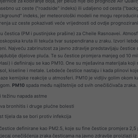
ernice za kodiranje boja, jer pelud nije dio prognoze Air Qualit
zasebno uz ceste ("roadside" indeks) ili udaljeno od cesta ("bac
ackground" indeks, jer meteorološki modeli ne mogu reproducira
renja uz ceste pokazivati veće vrijednosti od ovdje prognozirani
u čestica (PM i pustinjske prašine) za Cheile Rasnoavei. Atmos
skopska kruta ili tekuća tvar suspendirana u zraku. Izvori lebd
geni. Najveću zabrinutost za javno zdravlje predstavljaju čestice
jdublje dijelove pluća. Te su čestice promjera manjeg od 10 m
 vlasi) i definiraju se kao PM10. One su mješavina materijala koj
 sol, kiseline i metale. Lebdeće čestice nastaju i kada plinovi koj
olaze kemijske reakcije u atmosferi. PM10 je vidljiv golim okom k
ogom.
PM10
spada među najštetnije od svih onečišćivača zraka.
i težinu napada astme
va bronhitis i druge plućne bolesti
ijela da se bori protiv infekcija
čestice definirane kao PM2.5, koje su fine čestice promjera 2,5 
jecaj onečišćenja zraka česticama na javno zdravlje proizlazi iz