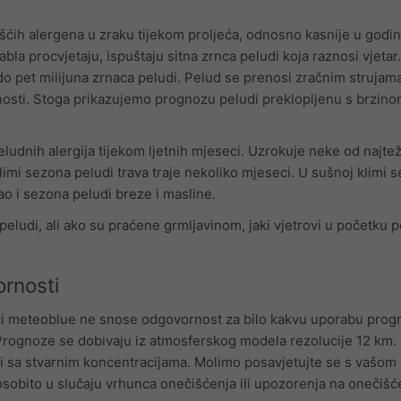
šćih alergena u zraku tijekom proljeća, odnosno kasnije u godin
bla procvjetaju, ispuštaju sitna zrnca peludi koja raznosi vjetar
do pet milijuna zrnaca peludi. Pelud se prenosi zračnim strujam
enosti. Stoga prikazujemo prognozu peludi preklopljenu s brzino
eludnih alergija tijekom ljetnih mjeseci. Uzrokuje neke od najtež
klimi sezona peludi trava traje nekoliko mjeseci. U sušnoj klimi 
kao i sezona peludi breze i masline.
peludi, ali ako su praćene grmljavinom, jaki vjetrovi u početku 
rnosti
i meteoblue ne snose odgovornost za bilo kakvu uporabu prog
 Prognoze se dobivaju iz atmosferskog modela rezolucije 12 km. 
i sa stvarnim koncentracijama. Molimo posavjetujte se s vašom
osobito u slučaju vrhunca onečišćenja ili upozorenja na onečišć