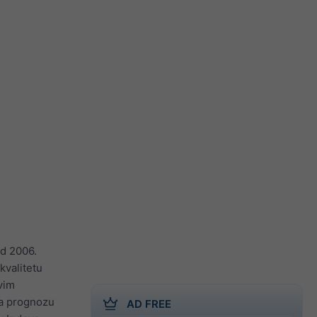
od 2006.
kvalitetu
svim
Za prognozu
AD FREE