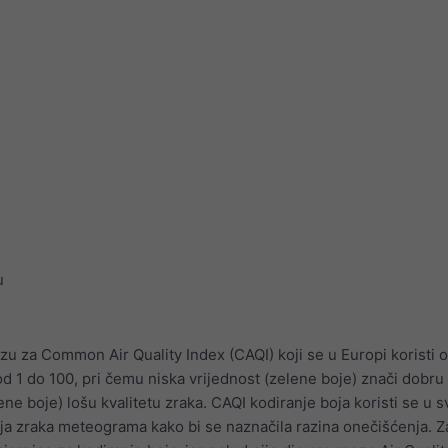
u
zu za Common Air Quality Index (CAQI) koji se u Europi koristi 
 od 1 do 100, pri čemu niska vrijednost (zelene boje) znači dobru 
ene boje) lošu kvalitetu zraka. CAQI kodiranje boja koristi se u 
a zraka meteograma kako bi se naznačila razina onečišćenja. 