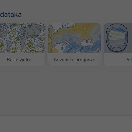
odataka
Karta vjetra
Sezonska prognoza
AI