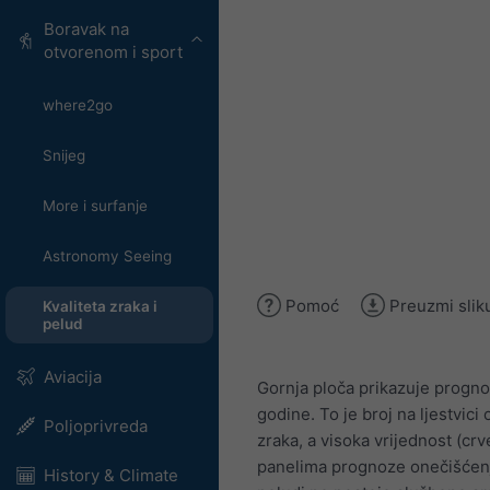
Boravak na
otvorenom i sport
where2go
Snijeg
More i surfanje
Astronomy Seeing
Pomoć
Preuzmi slik
Kvaliteta zraka i
pelud
Aviacija
Gornja ploča prikazuje progno
godine. To je broj na ljestvici
Poljoprivreda
zraka, a visoka vrijednost (crv
panelima prognoze onečišćenj
History & Climate