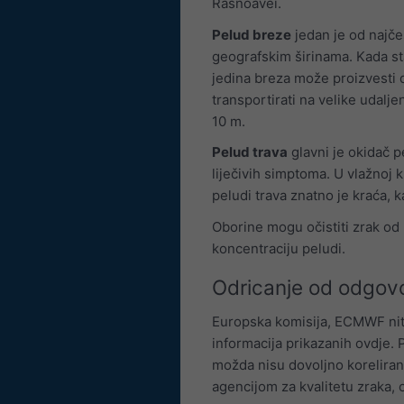
Rasnoavei.
Pelud breze
jedan je od najče
geografskim širinama. Kada sta
jedina breza može proizvesti 
transportirati na velike udalj
10 m.
Pelud trava
glavni je okidač p
liječivih simptoma. U vlažnoj 
peludi trava znatno je kraća, 
Oborine mogu očistiti zrak od 
koncentraciju peludi.
Odricanje od odgovo
Europska komisija, ECMWF nit
informacija prikazanih ovdje.
možda nisu dovoljno koreliran
agencijom za kvalitetu zraka, 