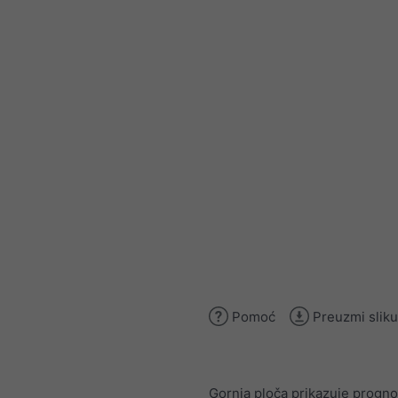
Pomoć
Preuzmi sliku
Gornja ploča prikazuje progn