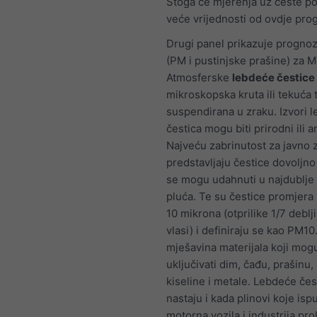
Stoga će mjerenja uz ceste po
veće vrijednosti od ovdje pro
Drugi panel prikazuje prognoz
(PM i pustinjske prašine) za M
Atmosferske
lebdeće čestice
mikroskopska kruta ili tekuća 
suspendirana u zraku. Izvori 
čestica mogu biti prirodni ili 
Najveću zabrinutost za javno 
predstavljaju čestice dovoljn
se mogu udahnuti u najdublje 
pluća. Te su čestice promjera
10 mikrona (otprilike 1/7 deblj
vlasi) i definiraju se kao PM1
mješavina materijala koji mog
uključivati dim, čađu, prašinu, 
kiseline i metale. Lebdeće čes
nastaju i kada plinovi koje isp
motorna vozila i industrija pro