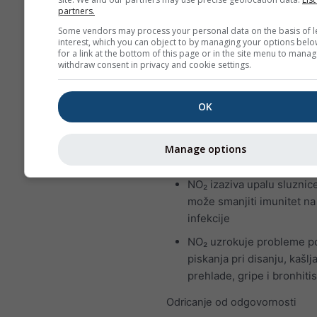
smeđi plin karakterističnog oš
partners.
nagrizajućeg mirisa i važan je
Some vendors may process your personal data on the basis of l
zraka. Glavni izvor dušikova d
interest, which you can object to by managing your options belo
for a link at the bottom of this page or in the site menu to manag
izgaranje fosilnih goriva: uglje
withdraw consent in privacy and cookie settings.
plina. Većina dušikova dioksid
gradovima potječe iz ispušnih
OK
motornih vozila. Dušikov diok
je zagađivač zraka jer pridono
stvaranju Ozone, što može ima
Manage options
značajne posljedice za ljudsko
NO₂ izaziva upalu sluznice
može smanjiti imunitet na
infekcije
NO₂ uzrokuje probleme p
piskanja pri disanju, kašlja
prehlade, gripe i bronhiti
Odricanje od odgovornosti