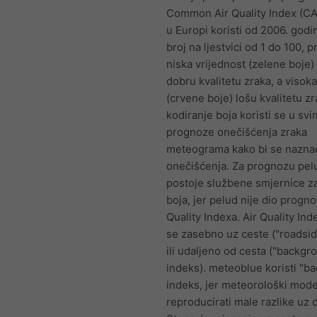
Common Air Quality Index (CAQ
u Europi koristi od 2006. godi
broj na ljestvici od 1 do 100, 
niska vrijednost (zelene boje)
dobru kvalitetu zraka, a visoka
(crvene boje) lošu kvalitetu z
kodiranje boja koristi se u sv
prognoze onečišćenja zraka
meteograma kako bi se naznač
onečišćenja. Za prognozu pel
postoje službene smjernice za
boja, jer pelud nije dio progno
Quality Indexa. Air Quality Ind
se zasebno uz ceste ("roadsid
ili udaljeno od cesta ("backgr
indeks). meteoblue koristi "b
indeks, jer meteorološki mod
reproducirati male razlike uz 