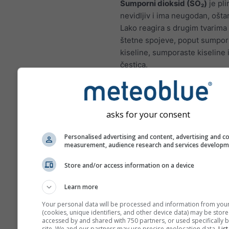
Sumporni dioksid (SO₂)
je pli
nevidljiv i ima neugodan, oštar
Lako reagira s drugim tvarima 
štetne spojeve, poput sumpo
kiseline, sumporaste kiseline i
čestica.
Kratkotrajna izloženost 
oštetiti ljudski dišni sustav
otežati disanje.
asks for your consent
SO₂ i drugi sumporni oks
pridonijeti kiselim kišama
Personalised advertising and content, advertising and c
measurement, audience research and services develop
mogu naštetiti osjetljivim
ekosustavima.
Store and/or access information on a device
Djeca, starije osobe i oso
Learn more
boluju od astme posebno
osjetljive na učinke SO₂.
Your personal data will be processed and information from you
(cookies, unique identifiers, and other device data) may be store
accessed by and shared with 750 partners, or used specifically b
Dušikov dioksid (NO₂)
je crve
site. We and our partners may use precise geolocation data.
List