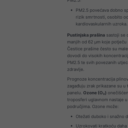
PM2.5:
PM2.5 povećava dobno sp
rizik smrtnosti, osobito o
kardiovaskularnih uzroka.
Pustinjska prašina
sastoji se 
manjih od 62 μm koje potječu i
Čestice prašine često su male
dovodi do visokih koncentraci
PM2.5 te svih povezanih utjec
zdravlje.
Prognoze koncentracija plinov
zagađuju zrak prikazane su u
panelu.
Ozone (O₃)
onečišćen
troposferi uglavnom nastaje 
područjima. Ozone može:
Otežati duboko i snažno d
Uzrokovati kratkoću daha i