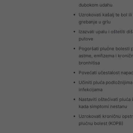
dubokom udahu
Uzrokovati kašalj te bol ili
grebanje u grlu
Izazvati upalu i oštetiti di
putove
Pogoršati plućne bolesti 
astme, emfizema i kronič
bronhitisa
Povećati učestalost napa
Učiniti pluća podložnijima
infekcijama
Nastaviti oštećivati pluća 
kada simptomi nestanu
Uzrokovati kroničnu opst
plućnu bolest (KOPB)