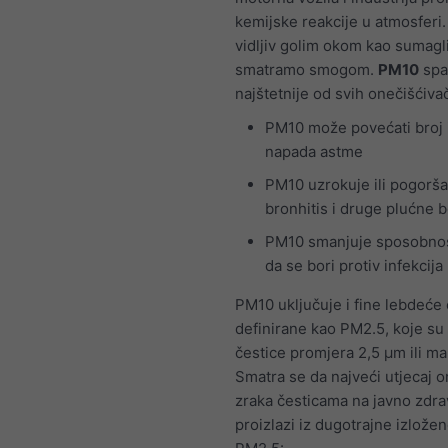
kemijske reakcije u atmosferi
vidljiv golim okom kao sumagl
smatramo smogom.
PM10
spa
najštetnije od svih onečišćiva
PM10 može povećati broj i
napada astme
PM10 uzrokuje ili pogorš
bronhitis i druge plućne b
PM10 smanjuje sposobnost
da se bori protiv infekcija
PM10 uključuje i fine lebdeće 
definirane kao PM2.5, koje su 
čestice promjera 2,5 μm ili ma
Smatra se da najveći utjecaj 
zraka česticama na javno zdra
proizlazi iz dugotrajne izložen