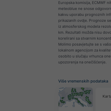
Europska komisija, ECMWF nit
meteoblue ne snose odgovorno
kakvu uporabu prognoznih inf
prikazanih ovdje. Prognoze se
iz atmosferskog modela rezolu
km. Rezultati možda nisu dovo
korelirani sa stvarnim koncent
Molimo posavjetujte se s vaš
lokalnom agencijom za kvalite
osobito u slučaju vrhunca oneč
upozorenja na onečišćenje.
Više vremenskih podataka
Karta