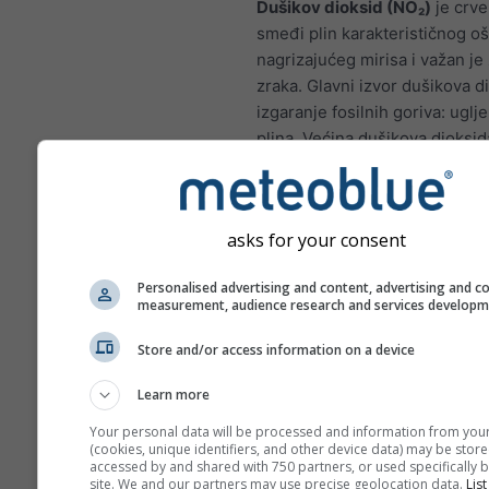
Dušikov dioksid (NO₂)
je crve
smeđi plin karakterističnog oš
nagrizajućeg mirisa i važan je
zraka. Glavni izvor dušikova d
izgaranje fosilnih goriva: uglje
plina. Većina dušikova dioksid
gradovima potječe iz ispušnih
motornih vozila. Dušikov diok
je zagađivač zraka jer pridono
asks for your consent
stvaranju Ozone, što može ima
značajne posljedice za ljudsko
Personalised advertising and content, advertising and c
measurement, audience research and services develop
NO₂ izaziva upalu sluznice
može smanjiti imunitet na
Store and/or access information on a device
infekcije
NO₂ uzrokuje probleme p
Learn more
piskanja pri disanju, kašlja
Your personal data will be processed and information from you
prehlade, gripe i bronhiti
(cookies, unique identifiers, and other device data) may be store
accessed by and shared with 750 partners, or used specifically b
site. We and our partners may use precise geolocation data.
List