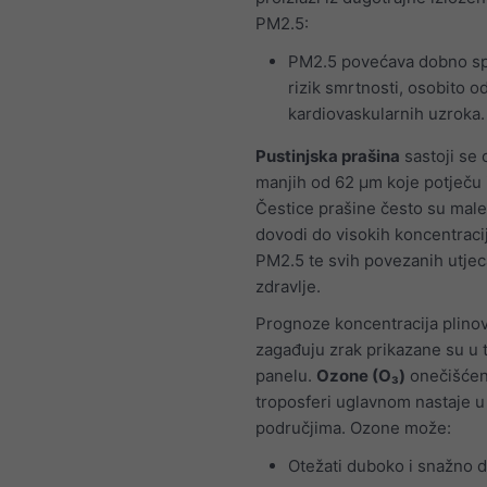
PM2.5:
PM2.5 povećava dobno sp
rizik smrtnosti, osobito o
kardiovaskularnih uzroka.
Pustinjska prašina
sastoji se 
manjih od 62 μm koje potječu i
Čestice prašine često su male
dovodi do visokih koncentraci
PM2.5 te svih povezanih utjec
zdravlje.
Prognoze koncentracija plinov
zagađuju zrak prikazane su u
panelu.
Ozone (O₃)
onečišćen
troposferi uglavnom nastaje 
područjima. Ozone može:
Otežati duboko i snažno d