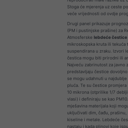
Stoga će mjerenja uz ceste po
veće vrijednosti od ovdje pro
Drugi panel prikazuje prognoz
(PM i pustinjske prašine) za 
Atmosferske
lebdeće čestice
mikroskopska kruta ili tekuća 
suspendirana u zraku. Izvori 
čestica mogu biti prirodni ili 
Najveću zabrinutost za javno 
predstavljaju čestice dovoljn
se mogu udahnuti u najdublje 
pluća. Te su čestice promjera
10 mikrona (otprilike 1/7 deblj
vlasi) i definiraju se kao PM1
mješavina materijala koji mog
uključivati dim, čađu, prašinu, 
kiseline i metale. Lebdeće čes
nastaju i kada plinovi koje isp