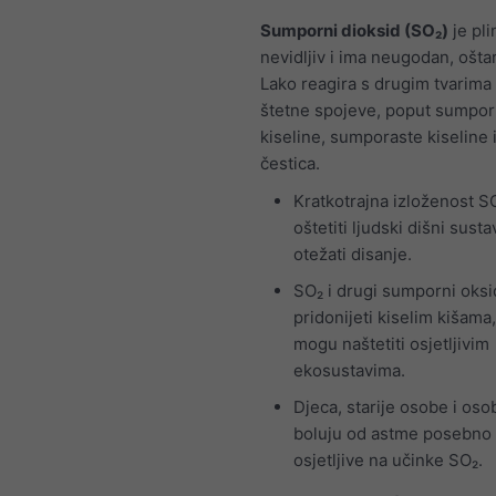
Sumporni dioksid (SO₂)
je pli
nevidljiv i ima neugodan, oštar
Lako reagira s drugim tvarima 
štetne spojeve, poput sumpo
kiseline, sumporaste kiseline i
čestica.
Kratkotrajna izloženost 
oštetiti ljudski dišni sustav
otežati disanje.
SO₂ i drugi sumporni oks
pridonijeti kiselim kišama
mogu naštetiti osjetljivim
ekosustavima.
Djeca, starije osobe i oso
boluju od astme posebno
osjetljive na učinke SO₂.