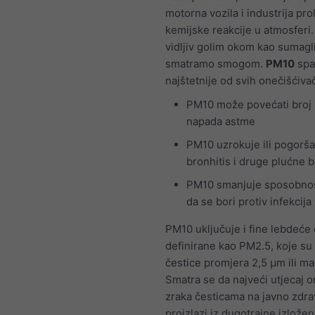
motorna vozila i industrija pro
kemijske reakcije u atmosferi
vidljiv golim okom kao sumagl
smatramo smogom.
PM10
spa
najštetnije od svih onečišćiva
PM10 može povećati broj i
napada astme
PM10 uzrokuje ili pogorš
bronhitis i druge plućne b
PM10 smanjuje sposobnost
da se bori protiv infekcija
PM10 uključuje i fine lebdeće 
definirane kao PM2.5, koje su 
čestice promjera 2,5 μm ili ma
Smatra se da najveći utjecaj 
zraka česticama na javno zdra
proizlazi iz dugotrajne izložen