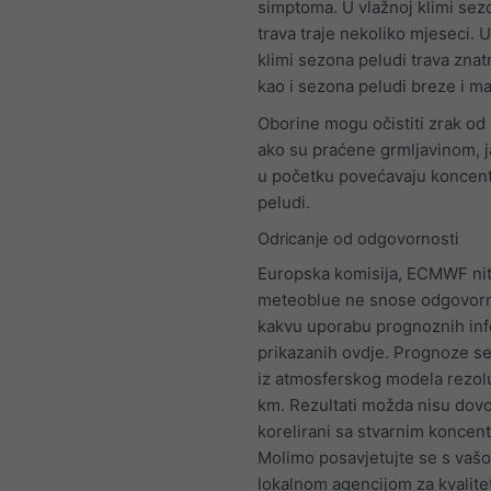
simptoma. U vlažnoj klimi sez
trava traje nekoliko mjeseci. 
klimi sezona peludi trava znat
kao i sezona peludi breze i ma
Oborine mogu očistiti zrak od p
ako su praćene grmljavinom, ja
u početku povećavaju koncent
peludi.
Odricanje od odgovornosti
Europska komisija, ECMWF nit
meteoblue ne snose odgovorno
kakvu uporabu prognoznih inf
prikazanih ovdje. Prognoze se
iz atmosferskog modela rezolu
km. Rezultati možda nisu dovo
korelirani sa stvarnim koncent
Molimo posavjetujte se s vaš
lokalnom agencijom za kvalite