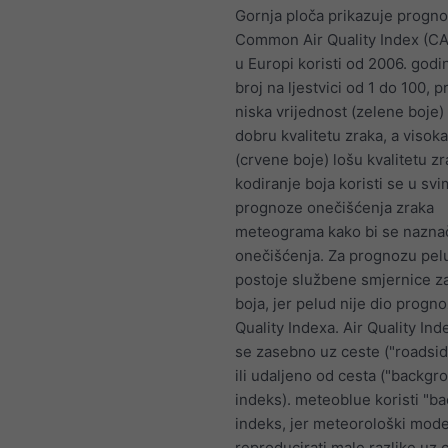
Gornja ploča prikazuje progn
Common Air Quality Index (CAQ
u Europi koristi od 2006. godi
broj na ljestvici od 1 do 100, 
niska vrijednost (zelene boje)
dobru kvalitetu zraka, a visoka
(crvene boje) lošu kvalitetu z
kodiranje boja koristi se u sv
prognoze onečišćenja zraka
meteograma kako bi se naznač
onečišćenja. Za prognozu pel
postoje službene smjernice za
boja, jer pelud nije dio progno
Quality Indexa. Air Quality Ind
se zasebno uz ceste ("roadsid
ili udaljeno od cesta ("backgr
indeks). meteoblue koristi "b
indeks, jer meteorološki mod
reproducirati male razlike uz 