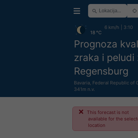
6 km/h
3:10
18 °C
Prognoza kval
zraka i peludi
Regensburg
Bavaria
,
Federal Republic of
341m n.v.
This forecast is not
available for the selec
location