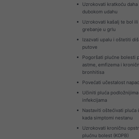
Uzrokovati kratkoću daha i
dubokom udahu
Uzrokovati kašalj te bol ili
grebanje u grlu
Izazvati upalu i oštetiti di
putove
Pogoršati plućne bolesti 
astme, emfizema i kronič
bronhitisa
Povećati učestalost napa
Učiniti pluća podložnijima
infekcijama
Nastaviti oštećivati pluća 
kada simptomi nestanu
Uzrokovati kroničnu opst
plućnu bolest (KOPB)