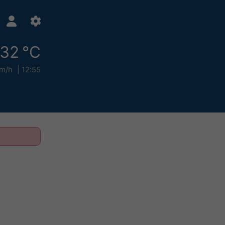
32 °C
km/h
12:55