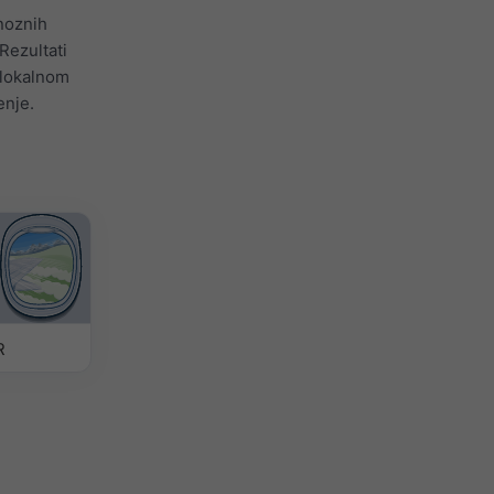
noznih
Rezultati
 lokalnom
enje.
R