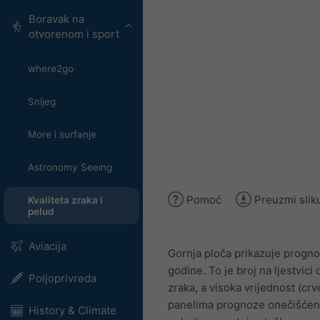
Boravak na
otvorenom i sport
where2go
Snijeg
More i surfanje
Astronomy Seeing
Pomoć
Preuzmi slik
Kvaliteta zraka i
pelud
Aviacija
Gornja ploča prikazuje progno
godine. To je broj na ljestvici
Poljoprivreda
zraka, a visoka vrijednost (crv
panelima prognoze onečišćenj
History & Climate