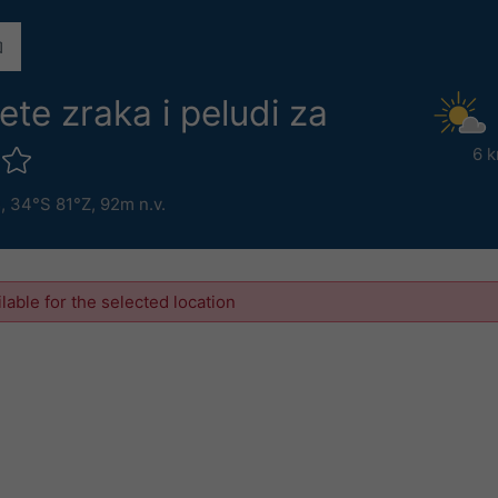
ete zraka i peludi za
6 
s
,
34°S 81°Z,
92m n.v.
ilable for the selected location