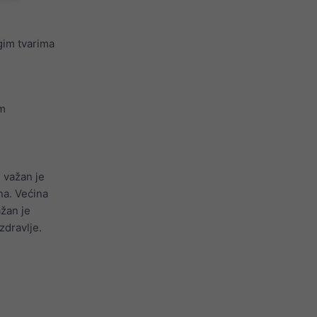
ugim tvarima
im
 važan je
ina. Većina
ažan je
zdravlje.