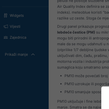
peludi ne postoje službene smj
Air Quality Index definira se 
indeks). meteoblue koristi "b
Widgets
razlike uz ceste. Stoga će mje
Vijesti
Drugi panel prikazuje prognoz
lebdeće čestice (PM)
su mikro
Zajednica
mogu biti prirodni ili antropo
male da se mogu udahnuti u na
(otprilike 1/7 debljine ljudske
Prikaži manje
uključivati dim, čađu, prašinu,
motorna vozila i industrija pr
sumaglica koju smatramo sm
PM10 može povećati broj 
PM10 uzrokuje ili pogorša
PM10 smanjuje sposobnost t
PM10 uključuje i fine lebdeće 
manje. Smatra se da najveći ut