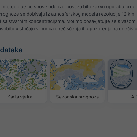
i meteoblue ne snose odgovornost za bilo kakvu uporabu prog
 Prognoze se dobivaju iz atmosferskog modela rezolucije 12 km. 
i sa stvarnim koncentracijama. Molimo posavjetujte se s vašom
osobito u slučaju vrhunca onečišćenja ili upozorenja na onečišć
odataka
Karta vjetra
Sezonska prognoza
AI