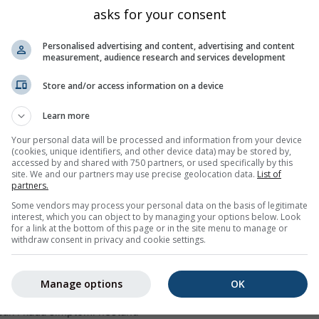
asks for your consent
ifičan rizik smrtnosti, osobito od kardiovaskularnih uzroka.
Personalised advertising and content, advertising and content
measurement, audience research and services development
od čestica manjih od 62 μm koje potječu iz pustinja. Čestice pra
 koncentracija PM10 i PM2.5 te svih povezanih utjecaja na zdrav
Store and/or access information on a device
a koji zagađuju zrak prikazane su u trećem panelu.
Ozone (O₃)
Learn more
eri uglavnom nastaje u urbanim područjima. Ozone može:
Your personal data will be processed and information from your device
isanje
(cookies, unique identifiers, and other device data) may be stored by,
accessed by and shared with 750 partners, or used specifically by this
 i bol pri dubokom udahu
site. We and our partners may use precise geolocation data.
List of
partners.
i grebanje u grlu
Some vendors may process your personal data on the basis of legitimate
interest, which you can object to by managing your options below. Look
išne putove
for a link at the bottom of this page or in the site menu to manage or
withdraw consent in privacy and cookie settings.
poput astme, emfizema i kroničnog bronhitisa
da astme
Manage options
OK
 infekcijama
 čak i kada simptomi nestanu