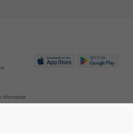
ce
 informacije
certificate
Postavke privatnosti