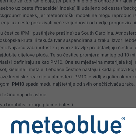
ernice za kodiranje boja, jer pelud nije dio prognoze Air Qualit
zasebno uz ceste ("roadside" indeks) ili udaljeno od cesta ("bac
ackground" indeks, jer meteorološki modeli ne mogu reproducira
renja uz ceste pokazivati veće vrijednosti od ovdje prognozirani
u čestica (PM i pustinjske prašine) za South Carolina. Atmosfer
skopska kruta ili tekuća tvar suspendirana u zraku. Izvori lebd
geni. Najveću zabrinutost za javno zdravlje predstavljaju čestice
jdublje dijelove pluća. Te su čestice promjera manjeg od 10 m
 vlasi) i definiraju se kao PM10. One su mješavina materijala koj
 sol, kiseline i metale. Lebdeće čestice nastaju i kada plinovi koj
olaze kemijske reakcije u atmosferi. PM10 je vidljiv golim okom k
ogom.
PM10
spada među najštetnije od svih onečišćivača zraka.
i težinu napada astme
va bronhitis i druge plućne bolesti
ijela da se bori protiv infekcija
čestice definirane kao PM2.5, koje su fine čestice promjera 2,5 
jecaj onečišćenja zraka česticama na javno zdravlje proizlazi iz