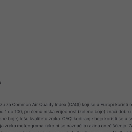
u
zu za Common Air Quality Index (CAQI) koji se u Europi koristi 
 od 1 do 100, pri čemu niska vrijednost (zelene boje) znači dobru 
ene boje) lošu kvalitetu zraka. CAQI kodiranje boja koristi se u 
a zraka meteograma kako bi se naznačila razina onečišćenja. 