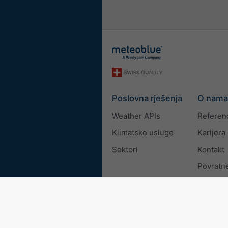
Poslovna rješenja
O nama
Weather APIs
Referen
Klimatske usluge
Karijera
Sektori
Kontakt
Povratne
© 2026 meteoblue
ISO 9001 