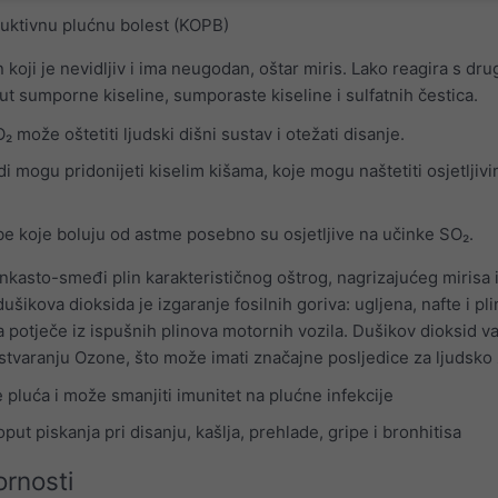
ruktivnu plućnu bolest (KOPB)
n koji je nevidljiv i ima neugodan, oštar miris. Lako reagira s dr
ut sumporne kiseline, sumporaste kiseline i sulfatnih čestica.
 može oštetiti ljudski dišni sustav i otežati disanje.
i mogu pridonijeti kiselim kišama, koje mogu naštetiti osjetljiv
obe koje boluju od astme posebno su osjetljive na učinke SO₂.
nkasto-smeđi plin karakterističnog oštrog, nagrizajućeg mirisa i
ušikova dioksida je izgaranje fosilnih goriva: ugljena, nafte i pl
 potječe iz ispušnih plinova motornih vozila. Dušikov dioksid v
stvaranju Ozone, što može imati značajne posljedice za ljudsko 
 pluća i može smanjiti imunitet na plućne infekcije
t piskanja pri disanju, kašlja, prehlade, gripe i bronhitisa
rnosti