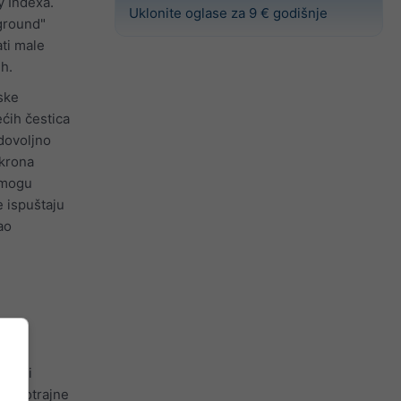
y Indexa.
Uklonite oglase za 9 € godišnje
kground"
ti male
h.
ske
ećih čestica
 dovoljno
ikrona
i mogu
e ispuštaju
ao
μm ili
 dugotrajne