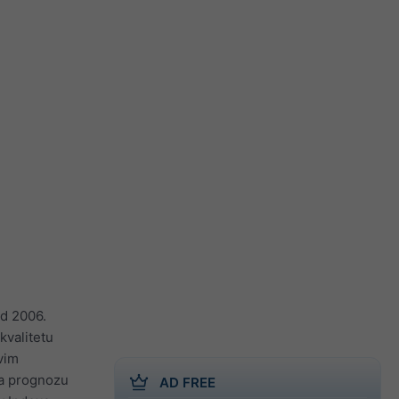
od 2006.
kvalitetu
svim
Za prognozu
AD FREE