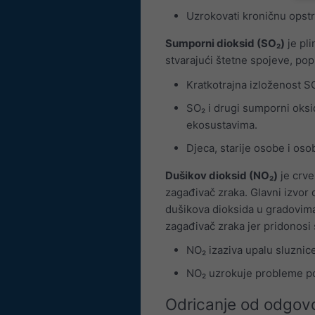
Uzrokovati kroničnu opst
Sumporni dioksid (SO₂)
je pli
stvarajući štetne spojeve, pop
Kratkotrajna izloženost SO₂
SO₂ i drugi sumporni oksid
ekosustavima.
Djeca, starije osobe i os
Dušikov dioksid (NO₂)
je crve
zagađivač zraka. Glavni izvor d
dušikova dioksida u gradovima
zagađivač zraka jer pridonosi 
NO₂ izaziva upalu sluznice
NO₂ uzrokuje probleme popu
Odricanje od odgovo