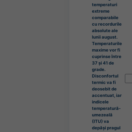
temperaturi
extreme
comparabile
cu recordurile
absolute ale
lunii august.
Temperaturile
maxime vor fi
cuprinse între
37 și 41 de
grade.
Disconfortul
termic va fi
deosebit de
accentuat, iar
indicele
temperatură-
umezeală
(ITU) va
depăși pragul