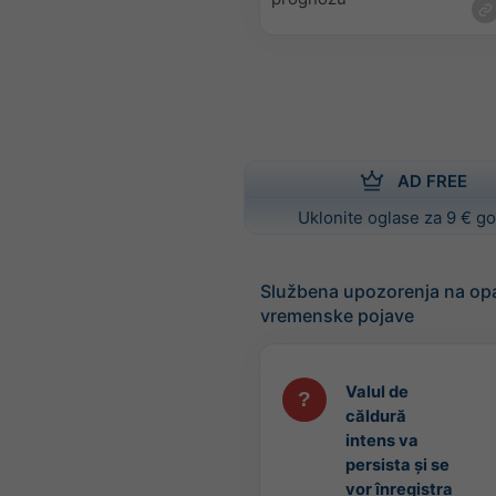
AD FREE
Uklonite oglase za 9 € g
Službena upozorenja na op
vremenske pojave
Valul de
căldură
intens va
persista și se
vor înregistra