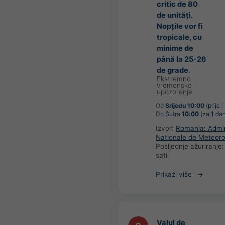
critic de 80
de unități.
Nopțile vor fi
tropicale, cu
minime de
până la 25-26
de grade.
Ekstremno
vremensko
upozorenje
Od
Srijedu 10:00
(prije 1
Do
Sutra
10:00
(za 1 da
Izvor:
Romania: Admin
Nationale de Meteoro
Posljednje ažuriranje
sati
Prikaži više
Valul de