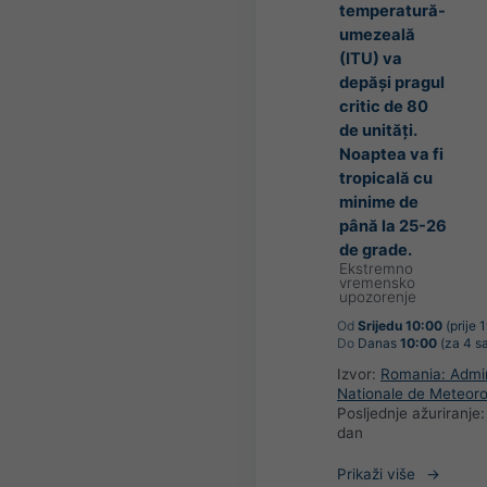
temperatură-
umezeală
(ITU) va
depăși pragul
critic de 80
de unități.
Noaptea va fi
tropicală cu
minime de
până la 25-26
de grade.
Ekstremno
vremensko
upozorenje
Od
Srijedu 10:00
(prije 1
Do
Danas
10:00
(za 4 sa
Izvor:
Romania: Admin
Nationale de Meteoro
Posljednje ažuriranje
dan
Prikaži više