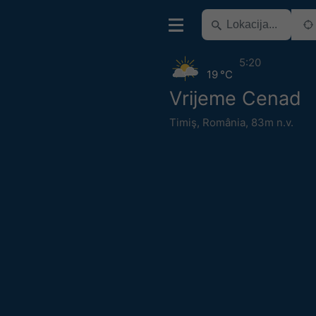
5:20
19 °C
Vrijeme Cenad
Timiş
,
România
,
83m n.v.