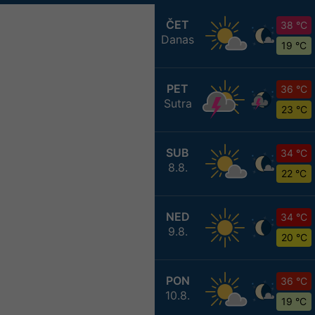
ČET
38 °C
Danas
19 °C
PET
36 °C
Sutra
23 °C
SUB
34 °C
8.8.
22 °C
NED
34 °C
9.8.
20 °C
PON
36 °C
10.8.
19 °C