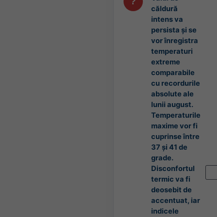
căldură
intens va
persista și se
vor înregistra
temperaturi
extreme
comparabile
cu recordurile
absolute ale
lunii august.
Temperaturile
maxime vor fi
cuprinse între
37 și 41 de
grade.
Disconfortul
termic va fi
deosebit de
accentuat, iar
indicele