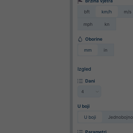
Brzina vjetra
bft
km/h
m/s
mph
kn
Oborine
mm
in
Izgled
Dani
U boji
U boji
Jednobojno
Parametri