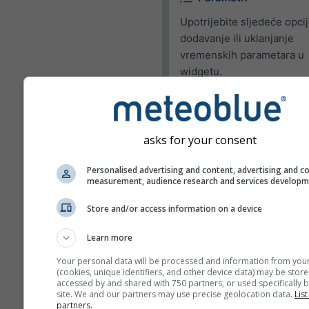
Upotrijebite sljedeće opci
dodavanje ili uklanjanje
vremenskih parametara u
widgetu.
Piktogram
Temperatura (maks.)
asks for your consent
Temperatura (min.)
Personalised advertising and content, advertising and c
Brzina vjetra
measurement, audience research and services develop
Udari vjetra
Store and/or access information on a device
Smjer vjetra
Learn more
UV Index
Your personal data will be processed and information from you
Relativna vlažnost
(cookies, unique identifiers, and other device data) may be store
accessed by and shared with 750 partners, or used specifically b
Oborine
site. We and our partners may use precise geolocation data.
List
partners.