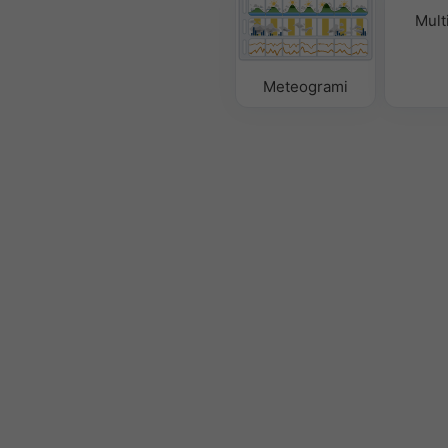
Mult
Meteogrami