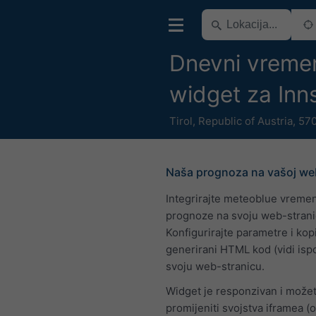
Dnevni vreme
widget za Inn
Tirol
,
Republic of Austria
,
570
Naša prognoza na vašoj web
Integrirajte meteoblue vreme
prognoze na svoju web-strani
Konfigurirajte parametre i kopi
generirani HTML kod (vidi isp
svoju web-stranicu.
Widget je responzivan i može
promijeniti svojstva iframea (o