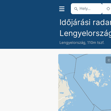
Időjárási rada
Lengyelorszá
Lengyelország
,
110m tszf.
©