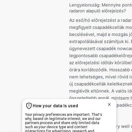
Lengyelország: Mennyire pont
radaron alapuló előrejelzés?
Az eső/hó előrejelzést a rada
megfigyelt csapadékcellák m
becslésével, majd e mozgás j
extrapolálásával számítjuk ki. 
úgynevezett csapadék nowcas
legpontosabb csapadékelőreje
az előrejelzési időtáv körülbe
órára korlátozódik. Hosszabb 
nem lehetséges, mivel rövid i
új csapadékcellák keletkeznek,
meglévők eltűnnek. A valós id
összetettebb annál, mintsem 
pusztán a meglévő csapadékc
elmozdulásából álljon.
The forecast works very well