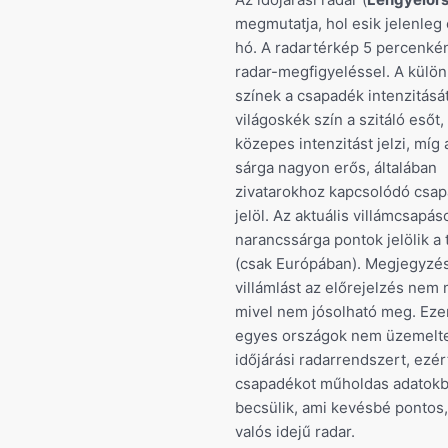
megmutatja, hol esik jelenleg
hó. A radartérkép 5 percenként
radar-megfigyeléssel. A külö
színek a csapadék intenzitását 
világoskék szín a szitáló esőt,
közepes intenzitást jelzi, míg 
sárga nagyon erős, általában
zivatarokhoz kapcsolódó csa
jelöl. Az aktuális villámcsapás
narancssárga pontok jelölik a
(csak Európában). Megjegyzés
villámlást az előrejelzés nem 
mivel nem jósolható meg. Eze
egyes országok nem üzemelt
időjárási radarrendszert, ezért
csapadékot műholdas adatokb
becsülik, ami kevésbé pontos,
valós idejű radar.