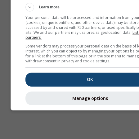
Learn more
Your personal data will be processed and information from you
(cookies, unique identifiers, and other device data) may be store
accessed by and shared with 750 partners, or used specifically b
site. We and our partners may use precise geolocation data.
List
partners.
Some vendors may process your personal data on the basis of l
interest, which you can object to by managing your options belo
for a link at the bottom of this page or in the site menu to manag
withdraw consent in privacy and cookie settings.
OK
Manage options