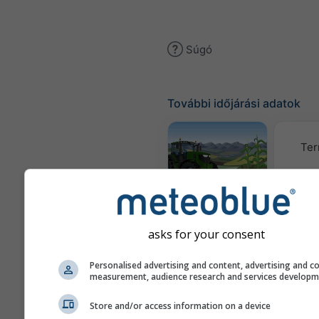
Súgó
További időjárási adatok
Ter
Meteogram
AGRO
asks for your consent
K
Personalised advertising and content, advertising and c
(mode
measurement, audience research and services develop
Évszakos
Store and/or access information on a device
előrejelzés