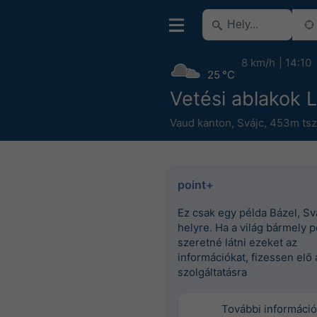
8 km/h
14:10
25 °C
Vetési ablakok 
Vaud kanton
,
Svájc
,
453m tsz
point+
Ez csak egy példa Bázel, Sv
helyre. Ha a világ bármely p
szeretné látni ezeket az
információkat, fizessen elő 
szolgáltatásra
További információ