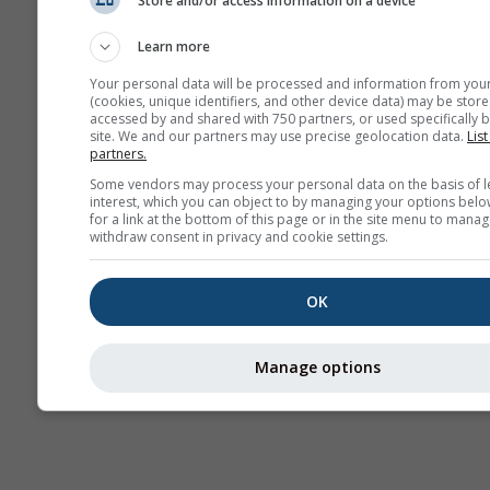
Store and/or access information on a device
AIR
Learn more
Your personal data will be processed and information from you
(cookies, unique identifiers, and other device data) may be store
accessed by and shared with 750 partners, or used specifically b
site. We and our partners may use precise geolocation data.
List
partners.
Some vendors may process your personal data on the basis of l
interest, which you can object to by managing your options belo
for a link at the bottom of this page or in the site menu to manag
withdraw consent in privacy and cookie settings.
OK
Manage options