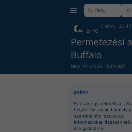
6 km/h
20:40
24 °C
Permetezési 
Buffalo
New York
,
USA
,
183m tszf.
point+
Ez csak egy példa Bázel, Sv
helyre. Ha a világ bármely p
szeretné látni ezeket az
információkat, fizessen elő 
szolgáltatásra