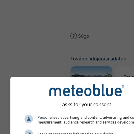
Súgó
További időjárási adatok
Traje
Meteogram
AGRO
asks for your consent
Personalised advertising and content, advertising and c
measurement, audience research and services develop
Szél