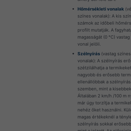
Hőmérsékleti vonalak
(v
színes vonalak): A kis szí
számok az időbeli hőmérs
profilt mutatják. A fagyhat
magasságát (0 °C) vastag
vonal jelöli.
Szélnyírás
(vastag színes
vonalak): A szélnyírás er
szétzilálhatja a termikeket
nagyobb és erősebb term
ellenállóbbak a szélnyírás
szemben, mint a kisebbek
Általában 2 km/h /100 m n
már úgy torzítja a termike
nehéz őket használni. Kü
magas értékeknél a tényl
szélnyírás sokkal erősebb
mint a jelzett. Az előrejelz