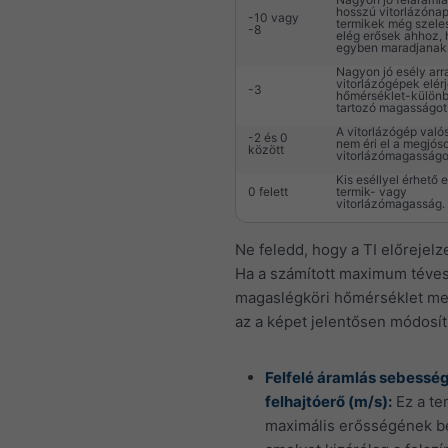
hosszú vitorlázónap
-10 vagy
termikek még szeles
-8
elég erősek ahhoz,
egyben maradjanak
Nagyon jó esély arr
vitorlázógépek elérj
-3
hőmérséklet-külön
tartozó magasságot
A vitorlázógép való
-2 és 0
nem éri el a megjóso
között
vitorlázómagasságo
Kis eséllyel érhető e
0 felett
termik- vagy
vitorlázómagasság.
Ne feledd, hogy a TI előrejelze
Ha a számított maximum téves
magaslégköri hőmérséklet meg
az a képet jelentősen módosít
Felfelé áramlás sebesség
felhajtóerő (m/s):
Ez a te
maximális erősségének b