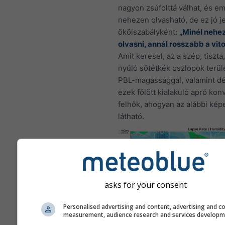
nagyon zsúfolttá válhat, és em
nehezen olvasható, de ez jó je
ökölszabályként:
„Minél nehe
olvasni, annál rosszabb a vit
Amit keresel, az a szép, tiszt
nyúló sötétkék oszlopok terü
PBL-magassággal, valamint dé
ezek fölött kialakuló apró kon
felhők, ahogyan az alábbi kép
látható.
asks for your consent
Personalised advertising and content, advertising and c
measurement, audience research and services develop
Ez a példa a kiváló vitorlázó fe