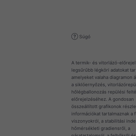
Súgó
A termik- és vitorlázó-előreje
legsűrűbb légköri adatokat ta
amelyeket valaha diagramon á
a siklóernyőzés, vitorlázórepü
hőlégballonozás repülési felt
előrejelzéséhez. A gondosan
összeállított grafikonok részl
információkat tartalmaznak a f
viszonyokról, a stabilitási inde
hőmérsékleti gradiensről, a
páratartalomról, a felhőkről és