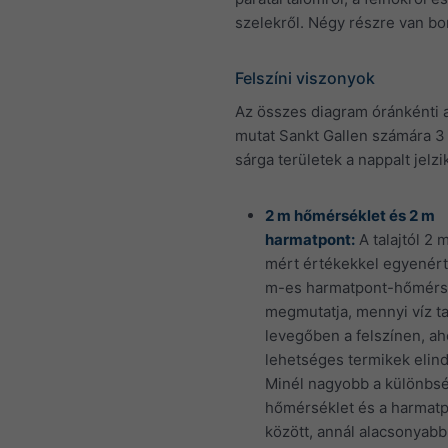
szelekről. Négy részre van bo
Felszíni viszonyok
Az összes diagram óránkénti 
mutat Sankt Gallen számára 3
sárga területek a nappalt jelzi
2 m hőmérséklet és 2 m
harmatpont:
A talajtól 2 
mért értékekkel egyenért
m-es harmatpont-hőmérs
megmutatja, mennyi víz ta
levegőben a felszínen, a
lehetséges termikek elind
Minél nagyobb a különbs
hőmérséklet és a harmat
között, annál alacsonyabb