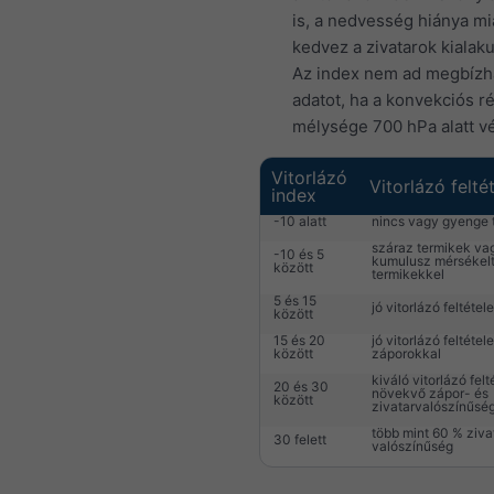
is, a nedvesség hiánya mi
kedvez a zivatarok kialak
Az index nem ad megbízh
adatot, ha a konvekciós r
mélysége 700 hPa alatt vé
Vitorlázó
Vitorlázó felté
index
-10 alatt
nincs vagy gyenge 
száraz termikek va
-10 és 5
kumulusz mérsékel
között
termikekkel
5 és 15
jó vitorlázó feltétel
között
15 és 20
jó vitorlázó feltétel
között
záporokkal
kiváló vitorlázó felt
20 és 30
növekvő zápor- és
között
zivatarvalószínűsé
több mint 60 % ziva
30 felett
valószínűség