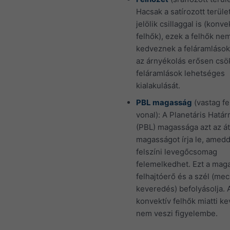
Hacsak a satírozott terül
jelölik csillaggal is (konve
felhők), ezek a felhők ne
kedveznek a feláramlások
az árnyékolás erősen csö
feláramlások lehetséges
kialakulását.
PBL magasság
(vastag f
vonal): A Planetáris Határ
(PBL) magassága azt az á
magasságot írja le, amed
felszíni levegőcsomag
felemelkedhet. Ezt a mag
felhajtóerő és a szél (mec
keveredés) befolyásolja. 
konvektív felhők miatti k
nem veszi figyelembe.