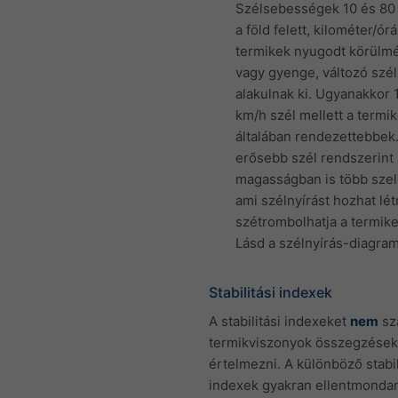
Szélsebességek 10 és 80
a föld felett, kilométer/ór
termikek nyugodt körülm
vagy gyenge, változó szé
alakulnak ki. Ugyanakkor
km/h szél mellett a termi
általában rendezettebbek
erősebb szél rendszerint
magasságban is több szele
ami szélnyírást hozhat lét
szétrombolhatja a termike
Lásd a szélnyírás-diagram
Stabilitási indexek
A stabilitási indexeket
nem
sz
termikviszonyok összegzések
értelmezni. A különböző stabil
indexek gyakran ellentmonda