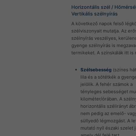
Horizontális szél / Hőmérsék
Vertikális szélnyírás
A következő napok felső légkö
szélviszonyait mutatja. Az erő
szélnyírás veszélyes, kerülen
gyenge szélnyírás is megzavar
termikeket. A színskálák itt is 
Szélsebesség
(színes hát
lila és a sötétkék a gyeng
jelölik. A fehér számok a
tényleges sebességet mut
kilométer/órában. A szélny
horizontális szélirányt ábr
nem pedig az emelő- vag
süllyedő légmozgást. A le
mutató nyíl északi szelet j
amely dél felé tart.