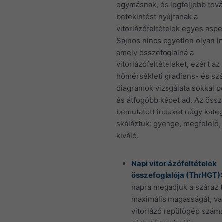
egymásnak, és legfeljebb tov
betekintést nyújtanak a
vitorlázófeltételek egyes aspe
Sajnos nincs egyetlen olyan i
amely összefoglalná a
vitorlázófeltételeket, ezért az
hőmérsékleti gradiens- és szé
diagramok vizsgálata sokkal 
és átfogóbb képet ad. Az öss
bemutatott indexet négy kateg
skáláztuk: gyenge, megfelelő, 
kiváló.
Napi vitorlázófeltételek
összefoglalója (ThrHGT):
napra megadjuk a száraz 
maximális magasságát, va
vitorlázó repülőgép szám