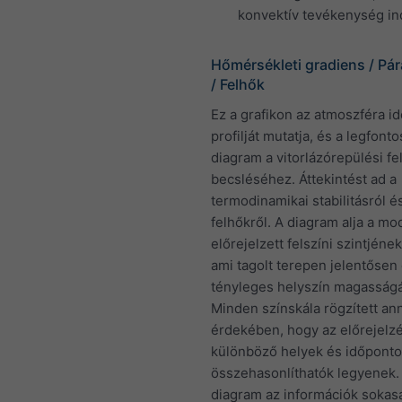
konvektív tevékenység in
Hőmérsékleti gradiens / Pá
/ Felhők
Ez a grafikon az atmoszféra id
profilját mutatja, és a legfont
diagram a vitorlázórepülési fe
becsléséhez. Áttekintést ad a
termodinamikai stabilitásról é
felhőkről. A diagram alja a mo
előrejelzett felszíni szintjéne
ami tagolt terepen jelentősen 
tényleges helyszín magasságá
Minden színskála rögzített an
érdekében, hogy az előrejelz
különböző helyek és időponto
összehasonlíthatók legyenek.
diagram az információk sokas