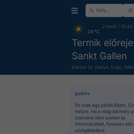
2 km/h
10:40
24 °C
Termik előreje
Sankt Gallen
Kanton St. Gallen
,
Svájc
,
684m
point+
Ez csak egy példa Bázel, Sv
helyre. Ha a világ bármely p
szeretné látni ezeket az
információkat, fizessen elő 
szolgáltatásra