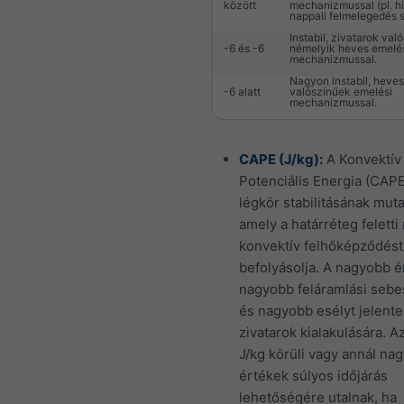
között
mechanizmussal (pl. hi
nappali felmelegedés st
Instabil, zivatarok val
-6 és -6
némelyik heves emelé
mechanizmussal.
Nagyon instabil, heves
-6 alatt
valószínűek emelési
mechanizmussal.
CAPE (J/kg):
A Konvektív
Potenciális Energia (CAPE
légkör stabilitásának muta
amely a határréteg feletti
konvektív felhőképződést
befolyásolja. A nagyobb 
nagyobb feláramlási seb
és nagyobb esélyt jelent
zivatarok kialakulására. A
J/kg körüli vagy annál na
értékek súlyos időjárás
lehetőségére utalnak, ha