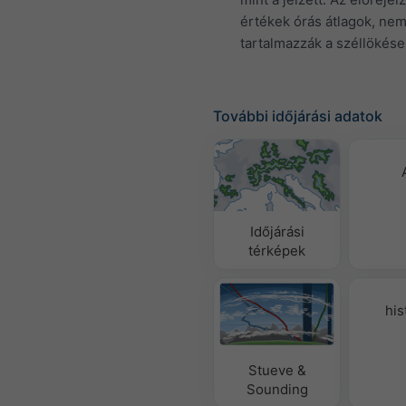
értékek órás átlagok, ne
tartalmazzák a széllökése
További időjárási adatok
Időjárási
térképek
his
Stueve &
Sounding