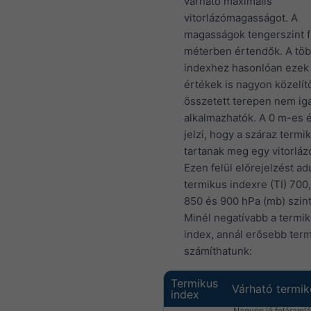
várható maximális
vitorlázómagasságot. A
magasságok tengerszint fe
méterben értendők. A töb
indexhez hasonlóan ezek
értékek is nagyon közelít
összetett terepen nem ig
alkalmazhatók. A 0 m-es é
jelzi, hogy a száraz term
tartanak meg egy vitorláz
Ezen felül előrejelzést ad
termikus indexre (TI) 700,
850 és 900 hPa (mb) szin
Minél negatívabb a termi
index, annál erősebb term
számíthatunk:
Termikus
Várható termik
index
Nagyon jó feláramlá