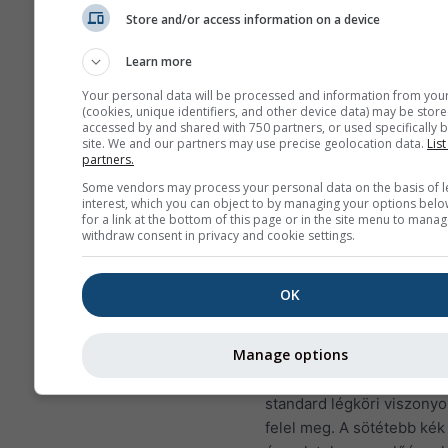
amelyek gyakran előfordulnak
Store and/or access information on a device
Bitterwasserben (Namíbia), a v
legjobb vitorlázóhelyén. Ilyen 
Learn more
a legtöbb helyen soha nem fo
Your personal data will be processed and information from you
elő, de jó napokon hasonló mi
(cookies, unique identifiers, and other device data) may be store
accessed by and shared with 750 partners, or used specifically b
alacsonyabb magasságig szint
site. We and our partners may use precise geolocation data.
List
találhatsz.
partners.
Some vendors may process your personal data on the basis of l
interest, which you can object to by managing your options belo
A hőmérsékleti gradiens
for a link at the bottom of this page or in the site menu to manag
kelvinben értendő 100 m
withdraw consent in privacy and cookie settings.
magasságkülönbségre. A
értékeket a kontúrvonala
OK
címkék mutatják. Az inver
(nagyon stabil viszonyok) 
Manage options
értékűek, és sárgától piro
színezettek. A zöld és kék
standard légköri viszony
felel meg. A sötétebb kék