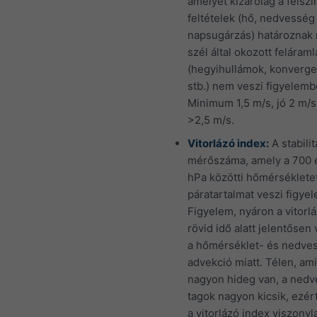
amelyet kizárólag a felszí
feltételek (hő, nedvesség
napsugárzás) határoznak
szél által okozott feláraml
(hegyihullámok, konverge
stb.) nem veszi figyelemb
Minimum 1,5 m/s, jó 2 m/s,
>2,5 m/s.
Vitorlázó index:
A stabilit
mérőszáma, amely a 700 
hPa közötti hőmérséklete
páratartalmat veszi figye
Figyelem, nyáron a vitorl
rövid idő alatt jelentősen 
a hőmérséklet- és nedve
advekció miatt. Télen, am
nagyon hideg van, a nedv
tagok nagyon kicsik, ezér
a vitorlázó index viszony