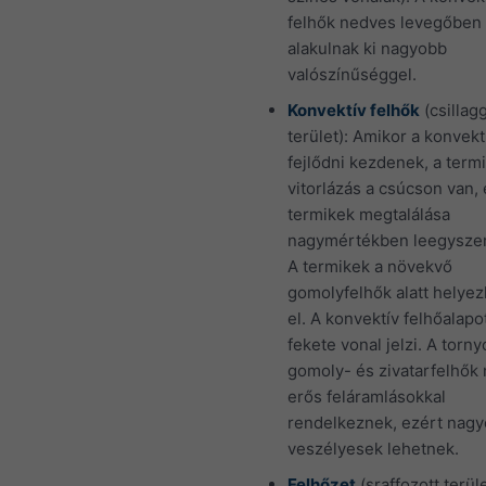
felhők nedves levegőben
alakulnak ki nagyobb
valószínűséggel.
Konvektív felhők
(csillagg
terület): Amikor a konvekt
fejlődni kezdenek, a term
vitorlázás a csúcson van, 
termikek megtalálása
nagymértékben leegyszer
A termikek a növekvő
gomolyfelhők alatt helye
el. A konvektív felhőalapo
fekete vonal jelzi. A torny
gomoly- és zivatarfelhők
erős feláramlásokkal
rendelkeznek, ezért nag
veszélyesek lehetnek.
Felhőzet
(sraffozott terül