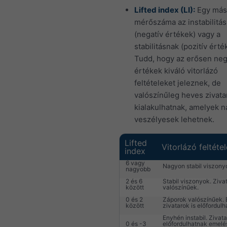
Lifted index (LI):
Egy más
mérőszáma az instabilitá
(negatív értékek) vagy a
stabilitásnak (pozitív érté
Tudd, hogy az erősen neg
értékek kiváló vitorlázó
feltételeket jeleznek, de
valószínűleg heves zivata
kialakulhatnak, amelyek 
veszélyesek lehetnek.
Lifted
Vitorlázó feltéte
index
6 vagy
Nagyon stabil viszony
nagyobb
2 és 6
Stabil viszonyok. Ziv
között
valószínűek.
0 és 2
Záporok valószínűek. 
között
zivatarok is előfordulh
Enyhén instabil. Zivat
0 és -3
előfordulhatnak emelé