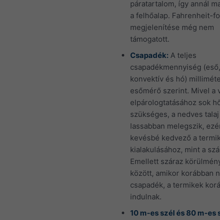
páratartalom, így annál 
a felhőalap. Fahrenheit-f
megjelenítése még nem
támogatott.
Csapadék:
A teljes
csapadékmennyiség (eső
konvektív és hó) millimét
esőmérő szerint. Mivel a 
elpárologtatásához sok h
szükséges, a nedves talaj
lassabban melegszik, ezé
kevésbé kedvező a termi
kialakulásához, mint a szár
Emellett száraz körülmén
között, amikor korábban 
csapadék, a termikek kor
indulnak.
10 m-es szél és 80 m-es s