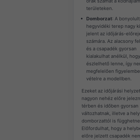
órák számát a ködhajla
területeken.
Domborzat
: A bonyolult
hegyvidéki terep nagy ki
jelent az időjárás-előrej
számára. Az alacsony fe
és a csapadék gyorsan
kialakulhat anélkül, hog
észlelhető lenne, így ne
megfelelően figyelembe
vételre a modellben.
Ezeket az időjárási helyze
nagyon nehéz előre jelezn
térben és időben gyorsan
változhatnak, illetve a hely
domborzattól is függhetne
Előfordulhat, hogy a hely
előre jelzett csapadék ne