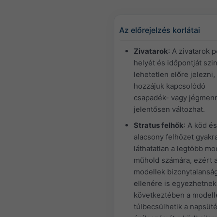
Az előrejelzés korlátai
Zivatarok
: A zivatarok 
helyét és időpontját szi
lehetetlen előre jelezni,
hozzájuk kapcsolódó
csapadék- vagy jégmen
jelentősen változhat.
Stratus felhők
: A köd és
alacsony felhőzet gyakr
láthatatlan a legtöbb mo
műhold számára, ezért 
modellek bizonytalansá
ellenére is egyezhetnek
következtében a modell
túlbecsülhetik a napsüt