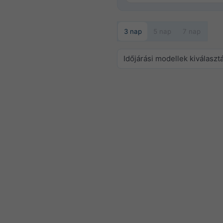
3 nap
5 nap
7 nap
Időjárási modellek kiválaszt