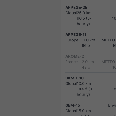
ARPEGE-25
Global
25.0 km
96 ó (3-
1
hourly)
ARPEGE-11
Europe
11.0 km
METEO
96 ó
1
AROME-2
France
2.0 km
METEO
42 ó
1
UKMO-10
Global
10.0 km
144 ó (3-
1
hourly)
GEM-15
Env
Global
15.0 km