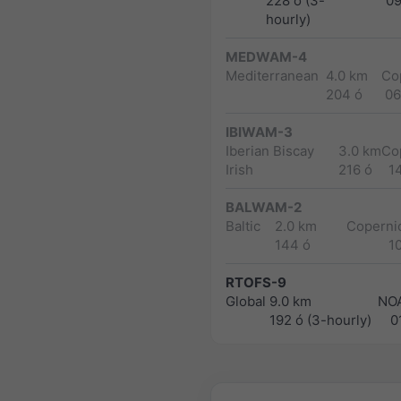
228 ó (3-
0
hourly)
MEDWAM-4
Mediterranean
4.0 km
Co
204 ó
06
IBIWAM-3
Iberian Biscay
3.0 km
Co
Irish
216 ó
1
BALWAM-2
Baltic
2.0 km
Copernic
144 ó
1
RTOFS-9
Global
9.0 km
NO
192 ó (3-hourly)
0