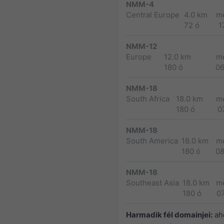
NMM-4
Central Europe
4.0 km
m
72 ó
1
NMM-12
Europe
12.0 km
m
180 ó
0
NMM-18
South Africa
18.0 km
m
180 ó
0
NMM-18
South America
18.0 km
m
180 ó
0
NMM-18
Southeast Asia
18.0 km
m
180 ó
0
Harmadik fél domainjei:
ah