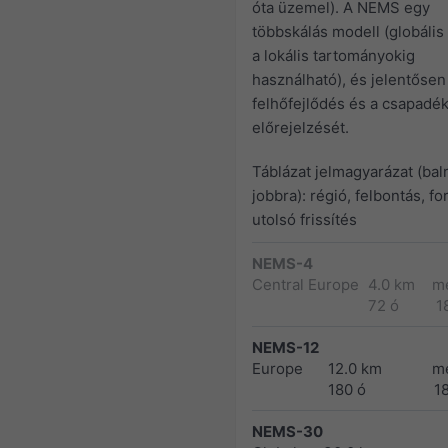
óta üzemel). A NEMS egy
többskálás modell (globális 
a lokális tartományokig
használható), és jelentősen 
felhőfejlődés és a csapadé
előrejelzését.
Táblázat jelmagyarázat (balr
jobbra): régió, felbontás, fo
utolsó frissítés
NEMS-4
Central Europe
4.0 km
m
72 ó
1
NEMS-12
Europe
12.0 km
m
180 ó
1
NEMS-30