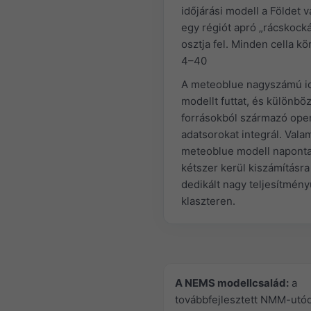
időjárási modell a Földet 
egy régiót apró „rácskock
osztja fel. Minden cella kö
4–40
A meteoblue nagyszámú id
modellt futtat, és különbö
forrásokból származó ope
adatsorokat integrál. Vala
meteoblue modell napont
kétszer kerül kiszámításra
dedikált nagy teljesítmény
klaszteren.
A NEMS modellcsalád:
a
továbbfejlesztett NMM-utó