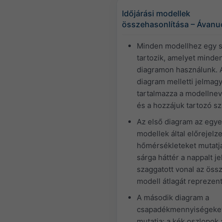
Időjárási modellek
összehasonlítása – Ávanuo
Minden modellhez egy s
tartozik, amelyet minde
diagramon használunk. 
diagram melletti jelmag
tartalmazza a modellne
és a hozzájuk tartozó sz
Az első diagram az egy
modellek által előrejelze
hőmérsékleteket mutatja
sárga háttér a nappalt jel
szaggatott vonal az öss
modell átlagát reprezent
A második diagram a
csapadékmennyiségeke
mutatja: a kék oszlopok 