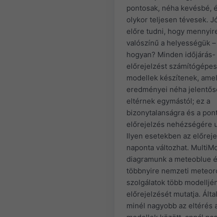
pontosak, néha kevésbé, 
olykor teljesen tévesek. J
előre tudni, hogy mennyir
valószínű a helyességük –
hogyan? Minden időjárás-
előrejelzést számítógépes
modellek készítenek, ame
eredményei néha jelentő
eltérnek egymástól; ez a
bizonytalanságra és a pon
előrejelzés nehézségére u
Ilyen esetekben az előrej
naponta változhat. MultiM
diagramunk a meteoblue é
többnyire nemzeti meteoro
szolgálatok több modelljé
előrejelzését mutatja. Ált
minél nagyobb az eltérés 