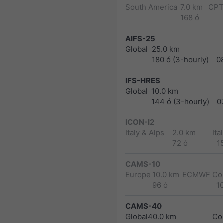
South America
7.0 km
CPT
168 ó
AIFS-25
Global
25.0 km
180 ó (3-hourly)
0
IFS-HRES
Global
10.0 km
144 ó (3-hourly)
0
ICON-I2
Italy & Alps
2.0 km
Ita
72 ó
1
CAMS-10
Europe
10.0 km
ECMWF Cop
96 ó
1
CAMS-40
Global
40.0 km
Co