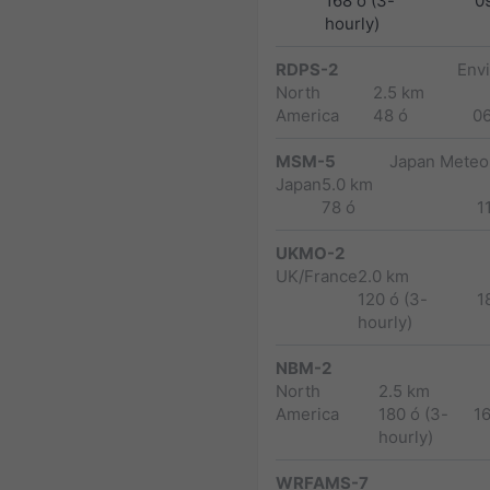
168 ó (3-
0
hourly)
RDPS-2
Env
North
2.5 km
America
48 ó
0
MSM-5
Japan Meteor
Japan
5.0 km
78 ó
1
UKMO-2
UK/France
2.0 km
120 ó (3-
1
hourly)
NBM-2
North
2.5 km
America
180 ó (3-
1
hourly)
WRFAMS-7