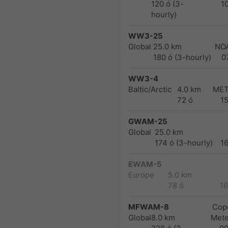
120 ó (3-
1
hourly)
WW3-25
Global
25.0 km
NO
180 ó (3-hourly)
0
WW3-4
Baltic/Arctic
4.0 km
MET
72 ó
1
GWAM-25
Global
25.0 km
174 ó (3-hourly)
1
EWAM-5
Europe
5.0 km
78 ó
1
MFWAM-8
Cope
Global
8.0 km
Met