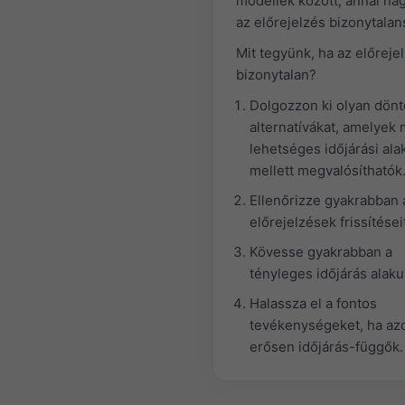
modellek között, annál na
az előrejelzés bizonytalan
Mit tegyünk, ha az előreje
bizonytalan?
Dolgozzon ki olyan dönt
alternatívákat, amelyek
lehetséges időjárási ala
mellett megvalósíthatók
Ellenőrizze gyakrabban 
előrejelzések frissítései
Kövesse gyakrabban a
tényleges időjárás alaku
Halassza el a fontos
tevékenységeket, ha az
erősen időjárás-függők.