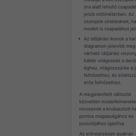
óra alatt lehulló csapad
jelzik milliméterben. Az
oszlopok sötétednek, ha
modell is csapadékot jel
Az időjárási ikonok a ha
diagramon jelenítik meg
várható időjárási viszon
háttér világoskék a derü
éghez, világosszürke a
felhőzethez, és sötétsz
erős felhőzethez.
A megjelenített változók
közvetlen modellkimenete
nincsenek a kiválasztott h
pontos magasságához és
pozíciójához igazítva.
Az előrejelzések gyakran