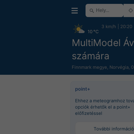
3 km/h
20:20
10 °C
MultiModel Áv
számára
Finnmark megye
,
Norvégia
,
0
point+
Ehhez a meteogramhoz tov
opciók érhetők el a point+
előfizetéssel
További információ