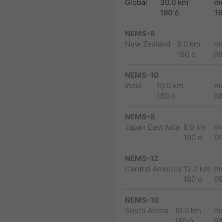
Global
30.0 km
m
180 ó
1
NEMS-8
New Zealand
8.0 km
m
180 ó
0
NEMS-10
India
10.0 km
m
180 ó
0
NEMS-8
Japan East Asia
8.0 km
m
180 ó
0
NEMS-12
Central America
12.0 km
m
180 ó
0
NEMS-10
South Africa
10.0 km
m
180 ó
0