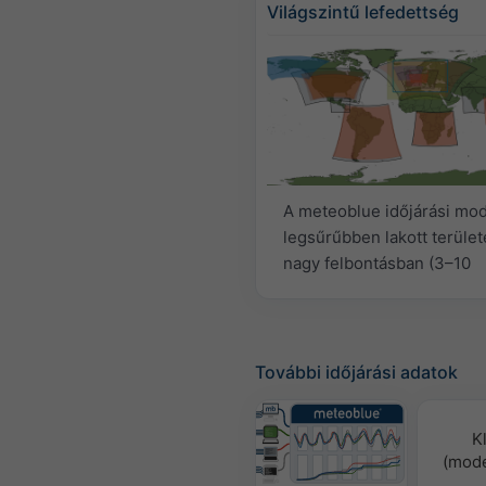
Világszintű lefedettség
A meteoblue időjárási mode
legsűrűbben lakott terület
nagy felbontásban (3–10
További időjárási adatok
K
(mode