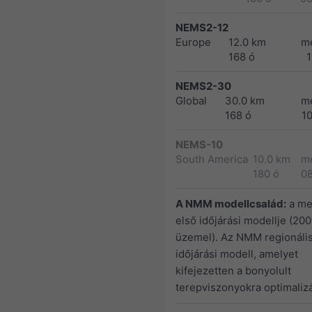
NEMS2-12
Europe
12.0 km
m
168 ó
1
NEMS2-30
Global
30.0 km
m
168 ó
1
NEMS-10
South America
10.0 km
m
180 ó
0
A NMM modellcsalád:
a me
első időjárási modellje (200
üzemel). Az NMM regionáli
időjárási modell, amelyet
kifejezetten a bonyolult
terepviszonyokra optimalizá