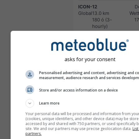
ICON-12
D
Global
13.0 km
Wett
180 ó (3-
1
hourly)
ICON-7
D
Europe
7.0 km
Wett
120 ó (3-
1
asks for your consent
hourly)
ICOND-2
D
Personalised advertising and content, advertising and c
measurement, audience research and services develop
Germany
2.0 km
Wett
and Alps
48 ó
1
Store and/or access information on a device
HARMN-5
Learn more
Central Europe
5.0 km
60 ó
1
Your personal data will be processed and information from you
(cookies, unique identifiers, and other device data) may be store
accessed by and shared with 750 partners, or used specifically b
GFS-40
site. We and our partners may use precise geolocation data.
List
Global
40.0 km
NO
partners.
180 ó (3-hourly)
1