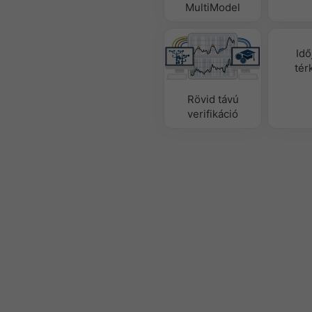
MultiModel
Idő
tér
Rövid távú
verifikáció