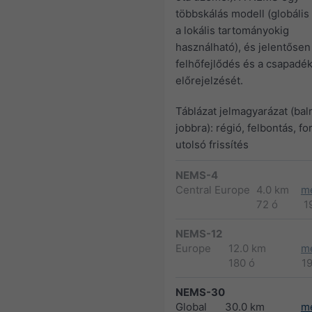
többskálás modell (globális 
a lokális tartományokig
használható), és jelentősen 
felhőfejlődés és a csapadé
előrejelzését.
Táblázat jelmagyarázat (balr
jobbra): régió, felbontás, fo
utolsó frissítés
NEMS-4
Central Europe
4.0 km
m
72 ó
1
NEMS-12
Europe
12.0 km
m
180 ó
1
NEMS-30
Global
30.0 km
m