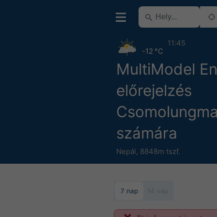
11:45
-12 °C
MultiModel E
előrejelzés
Csomolungm
számára
Nepál
,
8848m tszf.
7 nap
14 nap