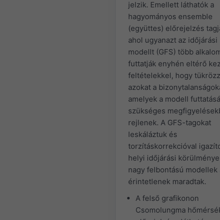
jelzik. Emellett láthatók a
hagyományos ensemble
(együttes) előrejelzés tagja
ahol ugyanazt az időjárási
modellt (GFS) több alkalo
futtatják enyhén eltérő ke
feltételekkel, hogy tükröz
azokat a bizonytalanságok
amelyek a modell futtatás
szükséges megfigyelések
rejlenek. A GFS-tagokat
leskáláztuk és
torzításkorrekcióval igazít
helyi időjárási körülménye
nagy felbontású modellek 
érintetlenek maradtak.
A felső grafikonon
Csomolungma hőmérsék