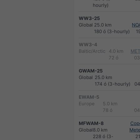
hourly)
WW3-25
Global
25.0 km
NO
180 ó (3-hourly)
1
WW3-4
Baltic/Arctic
4.0 km
MET
72 ó
03
GWAM-25
Global
25.0 km
174 ó (3-hourly)
04
EWAM-5
Europe
5.0 km
78 ó
04
MFWAM-8
Cope
Global
8.0 km
Met
228 ó (3-
2