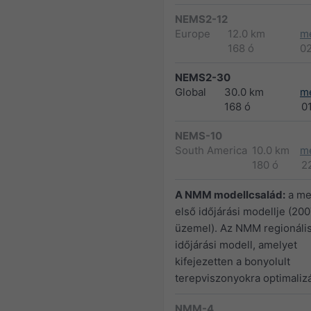
NEMS2-12
Europe
12.0 km
m
168 ó
0
NEMS2-30
Global
30.0 km
m
168 ó
0
NEMS-10
South America
10.0 km
m
180 ó
2
A NMM modellcsalád:
a me
első időjárási modellje (200
üzemel). Az NMM regionáli
időjárási modell, amelyet
kifejezetten a bonyolult
terepviszonyokra optimalizá
NMM-4