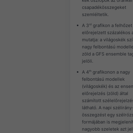
kék oszlopok az óránkén
csapadékösszegeket
szemléltetik.
A 3
rd
grafikon a felhőzet
előrejelzett százalékos 
mutatja: a világoskék szí
nagy felbontású modelle
zöld a GFS ensemble ta
jelöli.
A 4
th
grafikonon a nagy
felbontású modellek
(világoskék) és az ense
előrejelzés (zöld) által
számított szél­előrejelzé
látható. A napi szélirány
összegzést egy szélróz
formájában is megjelenít
nagyobb szeletek azt jel