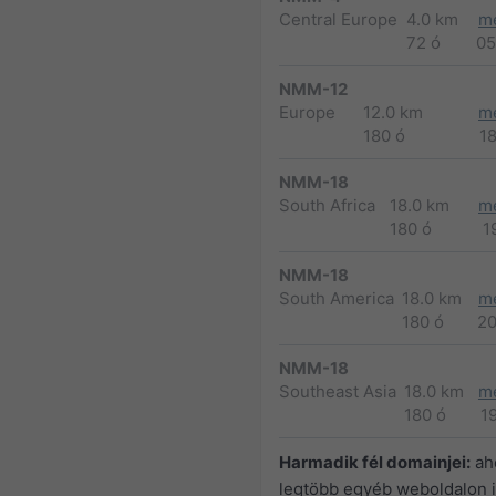
Central Europe
4.0 km
m
72 ó
05
NMM-12
Europe
12.0 km
m
180 ó
1
NMM-18
South Africa
18.0 km
m
180 ó
1
NMM-18
South America
18.0 km
m
180 ó
2
NMM-18
Southeast Asia
18.0 km
m
180 ó
1
Harmadik fél domainjei:
ah
legtöbb egyéb weboldalon i