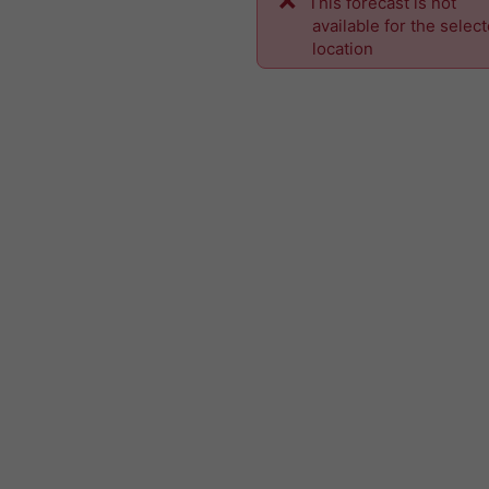
This forecast is not
available for the selec
location