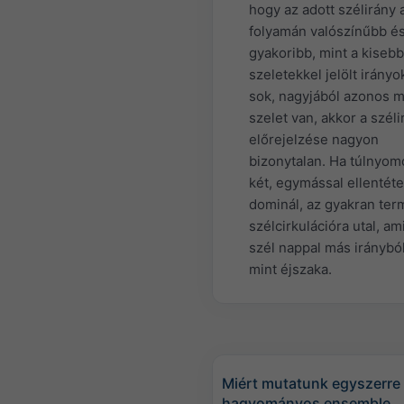
hogy az adott szélirány 
folyamán valószínűbb é
gyakoribb, mint a kisebb
szeletekkel jelölt irányo
sok, nagyjából azonos 
szelet van, akkor a széli
előrejelzése nagyon
bizonytalan. Ha túlnyom
két, egymással ellentéte
dominál, az gyakran ter
szélcirkulációra utal, am
szél nappal más irányból
mint éjszaka.
Miért mutatunk egyszerre
hagyományos ensemble