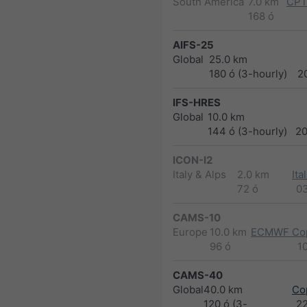
South America
7.0 km
CPT
168 ó
AIFS-25
Global
25.0 km
180 ó (3-hourly)
2
IFS-HRES
Global
10.0 km
144 ó (3-hourly)
2
ICON-I2
Italy & Alps
2.0 km
Ita
72 ó
0
CAMS-10
Europe
10.0 km
ECMWF Cop
96 ó
1
CAMS-40
Global
40.0 km
Co
120 ó (3-
2