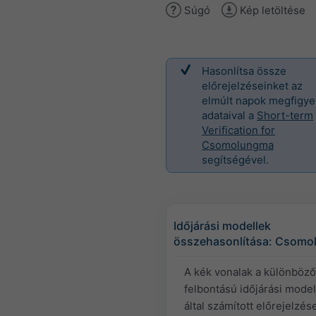
Súgó
Kép letöltése
Hasonlítsa össze
előrejelzéseinket az
elmúlt napok megfigye
adataival a
Short-term
Verification for
Csomolungma
segítségével.
Időjárási modellek
összehasonlítása: Csom
A kék vonalak a különböz
felbontású időjárási model
által számított előrejelzés