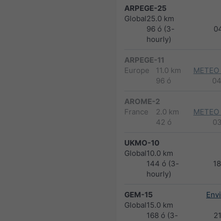
ARPEGE-25
Global
25.0 km
96 ó (3-
0
hourly)
ARPEGE-11
Europe
11.0 km
METEO
96 ó
04
AROME-2
France
2.0 km
METEO
42 ó
0
UKMO-10
Global
10.0 km
144 ó (3-
1
hourly)
GEM-15
Env
Global
15.0 km
168 ó (3-
2