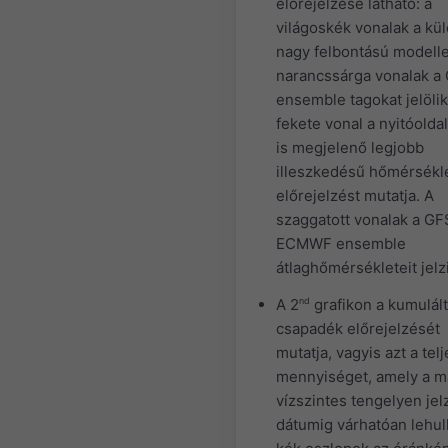
előrejelzése látható: a
világoskék vonalak a kü
nagy felbontású modelle
narancssárga vonalak a
ensemble tagokat jelölik
fekete vonal a nyitóold
is megjelenő legjobb
illeszkedésű hőmérsékl
előrejelzést mutatja. A
szaggatott vonalak a GF
ECMWF ensemble
átlaghőmérsékleteit jelz
A 2
nd
grafikon a kumulált
csapadék előrejelzését
mutatja, vagyis azt a telj
mennyiséget, amely a má
vízszintes tengelyen jel
dátumig várhatóan lehull