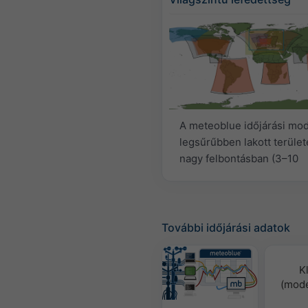
A meteoblue időjárási mode
legsűrűbben lakott terület
nagy felbontásban (3–10
További időjárási adatok
K
(mode