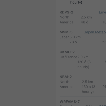
hourly)
RDPS-2
Env
North
2.5 km
America
48 ó
1
MSM-5
Japan Meteor
Japan
5.0 km
78 ó
2
UKMO-2
UK/France
2.0 km
120 ó (3-
1
hourly)
NBM-2
North
2.5 km
America
180 ó (3-
0
hourly)
WRFAMS-7