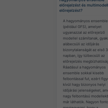
előrejelzést és multimodel
előrejelzést?
A hagyományos ensemble
(például GFS), amelyet
ugyanazzal az előrejelző
modellel számítanak, gyak
alábecsüli az időjárás
bizonytalanságát az első 
napban, így túlbecsüli az
előrejelzés megbízhatóság
Ráadásul a hagyományos
ensemble sokkal kisebb
felbontással fut, ezért fi
kívül hagy bizonyos helyi
időjárási jelenségeket, am
nagy felbontású modellek
már láthatók. Nagyon font
megjegyezni, hogy a