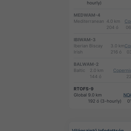
hourly)
MEDWAM-4
Mediterranean
4.0 km
Co
204 ó
06
IBIWAM-3
Iberian Biscay
3.0 km
Co
Irish
216 ó
0
BALWAM-2
Baltic
2.0 km
Copernic
144 ó
2
RTOFS-9
Global
9.0 km
NO
192 ó (3-hourly)
0
Világszintű lefedettség