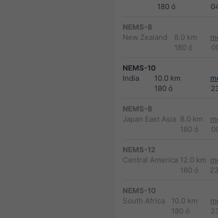
180 ó
0
NEMS-8
New Zealand
8.0 km
m
180 ó
0
NEMS-10
India
10.0 km
m
180 ó
2
NEMS-8
Japan East Asia
8.0 km
m
180 ó
0
NEMS-12
Central America
12.0 km
m
180 ó
2
NEMS-10
South Africa
10.0 km
m
180 ó
2