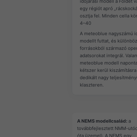
időjárási modell a Földet 
egy régiót apró „rácskock
osztja fel. Minden cella kö
4–40
A meteoblue nagyszámú id
modellt futtat, és különbö
forrásokból származó ope
adatsorokat integrál. Vala
meteoblue modell napont
kétszer kerül kiszámításra
dedikált nagy teljesítmény
klaszteren.
A NEMS modellcsalád:
a
továbbfejlesztett NMM-utó
óta üzemel). A NEMS egy