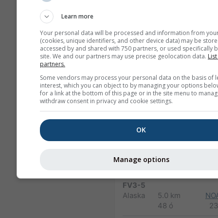
NAM-12
Learn more
North
12.0 km
America
84 ó (3-
Your personal data will be processed and information from you
(cookies, unique identifiers, and other device data) may be store
hourly)
accessed by and shared with 750 partners, or used specifically b
site. We and our partners may use precise geolocation data.
List
NAM-5
partners.
North America
5.0 km
NO
Some vendors may process your personal data on the basis of l
48 ó
0
interest, which you can object to by managing your options belo
for a link at the bottom of this page or in the site menu to manag
withdraw consent in privacy and cookie settings.
NAM-3
North America
3.0 km
NO
60 ó
03
OK
HRRR-2
North America
3.0 km
NO
Manage options
17 ó
0
FV3-5
Alaska
5.0 km
NO
48 ó
23