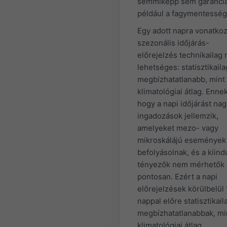
semmiképp sem garanci
például a fagymentesség
Egy adott napra vonatko
szezonális időjárás-
előrejelzés technikailag
lehetséges: statisztikail
megbízhatatlanabb, mint
klimatológiai átlag. Enne
hogy a napi időjárást na
ingadozások jellemzik,
amelyeket mezo- vagy
mikroskálájú események
befolyásolnak, és a kiind
tényezők nem mérhetők 
pontosan. Ezért a napi
előrejelzések körülbelül
nappal előre statisztikail
megbízhatatlanabbak, mi
klimatológiai átlag.