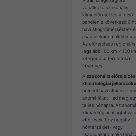
A San Diego régióra
vonatkozó szezonális
klímaelőrejelzés a felső
panelen a következő 6 h
havi átlaghőmérséklet- é
csapadékanomáliáit mutat
Az előrejelzés regionális
legalább 100 km × 100 k
kiterjedésű területekre
érvényes.
A
szezonális előrejelzés
klimatológiai jellemzőke
például havi átlagokat va
anomáliákat – ad meg eg
teljes hónapra. Az anomá
klimatológiai átlagtól val
eltérések. Egy negatív
hőmérséklet- vagy
csapadékanomália tehát 