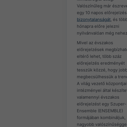
Valószínűleg már észrev
egy 10 napos előrejelzés
bizonytalanságát
, és töb
hónapra előre jelezni
nyilvánvalóan még nehe
Mivel az évszakos
előrejelzések megbízha
eltérő lehet, több száz
előrejelzés eredményét
tesszük közzé, hogy job
megbecsülhessük a tren
A világ vezető központjai
intézményei által készíte
valamennyi évszakos
előrejelzést egy Szuper-
Ensemble (ENSEMBLE)
formájában kombináljuk,
nagyobb valószínűségge