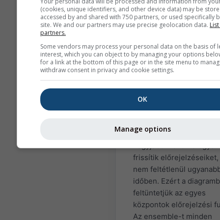
Your personal data will be processed and information from you
Range Weather Forecast
(cookies, unique identifiers, and other device data) may be store
(ECMWF), National Cente
accessed by and shared with 750 partners, or used specifically b
site. We and our partners may use precise geolocation data.
List
Environmental Predictio
partners.
(NCEP/NOAA), Deutsche
Some vendors may process your personal data on the basis of l
Wetterdienst (DWD), UK-
interest, which you can object to by managing your options belo
for a link at the bottom of this page or in the site menu to manag
MetOffice (UKMO),
withdraw consent in privacy and cookie settings.
MeteoFrance (METEOFR)
Japan Meteorological A
(JMA) és a Euro-
OK
Mediterranean Center o
Climate Change (CMCC).
Manage options
ügynökségek/központok
nagyjából havonta egysz
frissítik előrejelzéseiket,
nem feltétlenül ugyanab
időben. Ezért a diagram
feltüntetjük az egyes
központok előrejelzési fu
Az ensemble-t minden