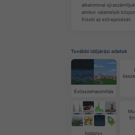
alkalommal újraszámítjuk
amikor valamelyik közpo
frissíti az előrejelzését.
További időjárási adatok
össze
Évösszehasonlítás
Mu
En
history+