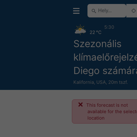
5:30
22 °C
Szezonális
klímaelőrejelz
Diego számár
Kalifornia
,
USA
,
20m tszf.
This forecast is not
available for the selec
location