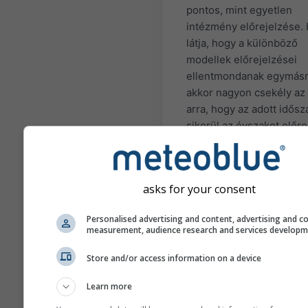
pontos, mint egyetlen
intézmény előrejelzése. 
látja, hogy a különböző
modellek előrejelzései
ellentmondanak egymásn
akkor nagyon csekély az
arra, hogy az adott idősz
sikerül az évszakot előre
jelezni. Vannak olyan rég
helyzetek, ahol az évsza
előrejelzések meglehet
asks for your consent
pontosak lehetnek. A
legismertebb példák az E
Personalised advertising and content, advertising and c
Niño és La Niña helyzete
measurement, audience research and services develop
A bemutatott különböző
Store and/or access information on a device
modelleket az alábbi
intézmények számítják:
Learn more
European Center of Med