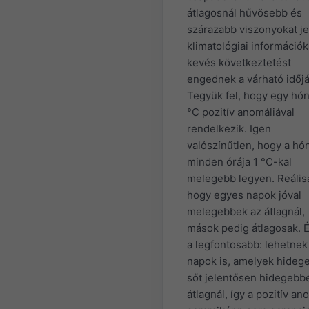
átlagosnál hűvösebb és
szárazabb viszonyokat je
klimatológiai információk
kevés következtetést
engednek a várható időjá
Tegyük fel, hogy egy hó
°C pozitív anomáliával
rendelkezik. Igen
valószínűtlen, hogy a hó
minden órája 1 °C-kal
melegebb legyen. Reális
hogy egyes napok jóval
melegebbek az átlagnál,
mások pedig átlagosak. 
a legfontosabb: lehetnek
napok is, amelyek hideg
sőt jelentősen hidegebb
átlagnál, így a pozitív an