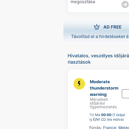
megosztása
AD FREE
Távolítsd el a hirdetéseket é
Hivatalos, veszélyes időjárá
riasztások
Moderate
thunderstorm
warning
Mérsékelt
időjárási
figyelmeztetés
Tól
Ma
00:00
(1 órája)
Ig
Éjfél (22 óra múlva)
Forrás:
France: Mete