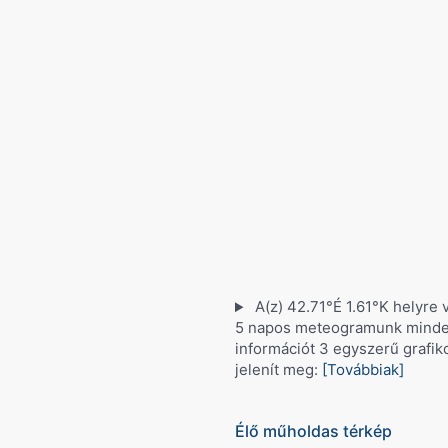
A(z) 42.71°É 1.61°K helyre
5 napos meteogramunk minden
információt 3 egyszerű grafi
jelenít meg:
[Továbbiak]
Élő műholdas térkép