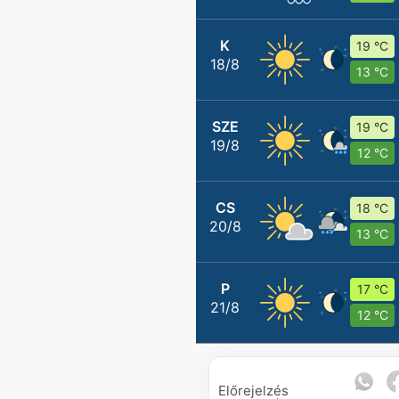
K
19 °C
18/8
13 °C
SZE
19 °C
19/8
12 °C
CS
18 °C
20/8
13 °C
P
17 °C
21/8
12 °C
Előrejelzés