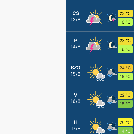
CS
23 °C
13/8
16 °C
P
23 °C
14/8
16 °C
SZO
24 °C
15/8
16 °C
V
22 °C
16/8
15 °C
H
20 °C
17/8
14 °C