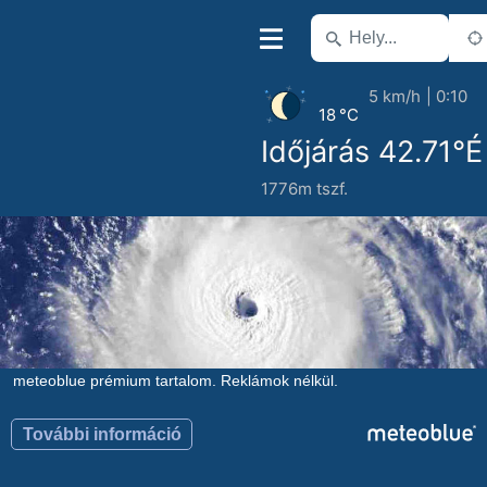
5 km/h
0:10
18 °C
Időjárás 42.71°É
1776m tszf.