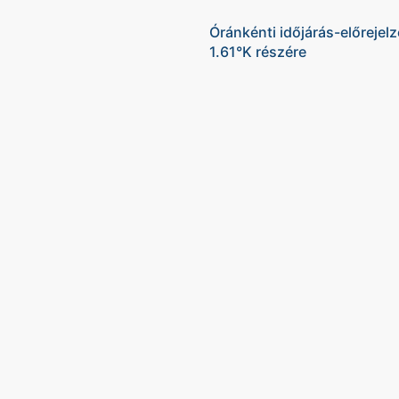
Óránkénti időjárás-előrejel
1.61°K részére