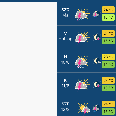
SZO
24 °C
Ma
16 °C
V
24 °C
Holnap
15 °C
H
23 °C
10/8
14 °C
K
24 °C
11/8
15 °C
SZE
24 °C
12/8
15 °C