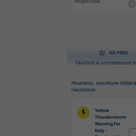
megosztása
AD FREE
Távolítsd el a hirdetéseket é
Hivatalos, veszélyes időjárá
riasztások
Yellow
Thunderstorm
Warning for
Italy -