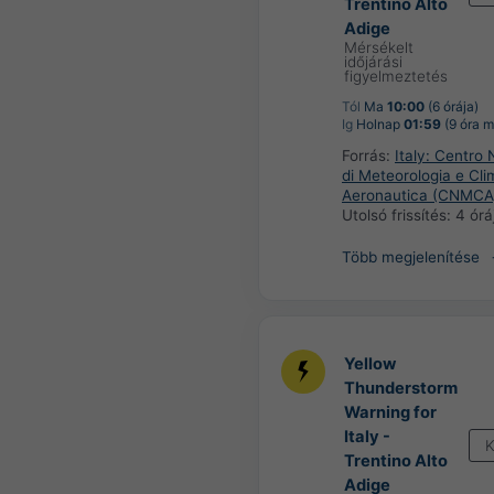
Trentino Alto
Adige
Mérsékelt
időjárási
figyelmeztetés
Tól
Ma
10:00
(6 órája)
Ig
Holnap
01:59
(9 óra m
Forrás:
Italy: Centro 
di Meteorologia e Cli
Aeronautica (CNMCA
Utolsó frissítés:
4 órá
Több megjelenítése
Yellow
Thunderstorm
Warning for
Italy -
K
Trentino Alto
Adige