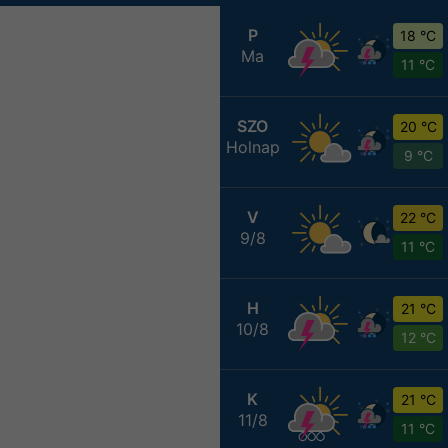
P
18 °C
Ma
11 °C
SZO
20 °C
Holnap
9 °C
V
22 °C
9/8
11 °C
H
21 °C
10/8
12 °C
K
21 °C
11/8
11 °C