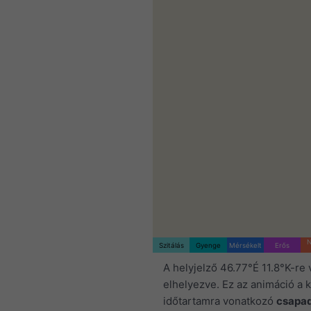
N
Szitálás
Gyenge
Mérsékelt
Erős
A helyjelző 46.77°É 11.8°K-re 
elhelyezve. Ez az animáció a k
időtartamra vonatkozó
csapa