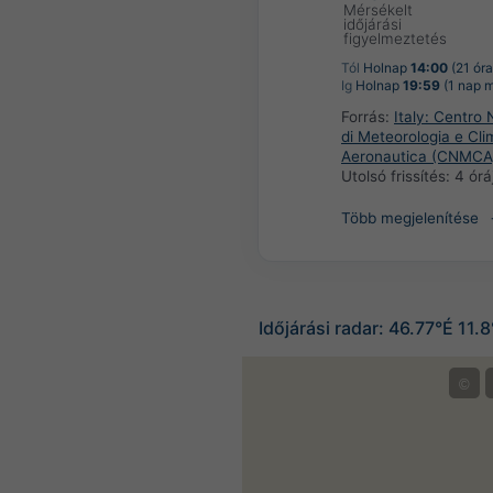
Mérsékelt
időjárási
figyelmeztetés
Tól
Holnap
14:00
(21 óra
Ig
Holnap
19:59
(1 nap m
Forrás:
Italy: Centro 
di Meteorologia e Cli
Aeronautica (CNMCA
Utolsó frissítés:
4 órá
Több megjelenítése
Időjárási radar: 46.77°É 11.
©