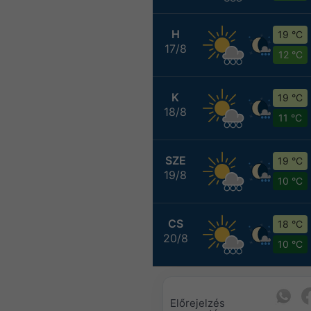
H
19 °C
17/8
12 °C
K
19 °C
18/8
11 °C
SZE
19 °C
19/8
10 °C
CS
18 °C
20/8
10 °C
Előrejelzés