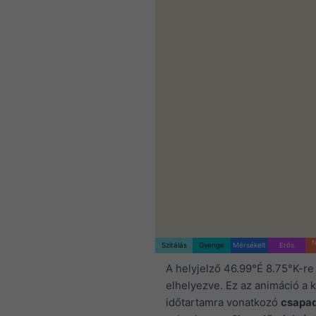
N
Szitálás
Gyenge
Mérsékelt
Erős
A helyjelző 46.99°É 8.75°K-re
elhelyezve. Ez az animáció a k
időtartamra vonatkozó
csapa