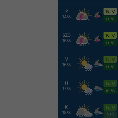
P
18 °C
14/8
11 °C
SZO
16 °C
15/8
11 °C
V
15 °C
16/8
11 °C
H
12 °C
17/8
10 °C
K
12 °C
18/8
9 °C