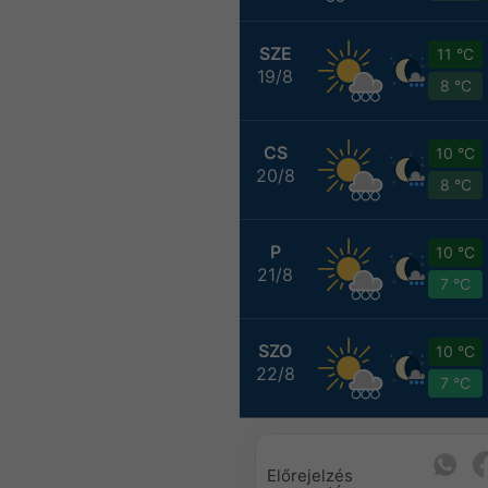
SZE
11 °C
19/8
8 °C
CS
10 °C
20/8
8 °C
P
10 °C
21/8
7 °C
SZO
10 °C
22/8
7 °C
Előrejelzés