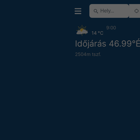
9:00
14 °C
Időjárás 46.99°
2504m tszf.