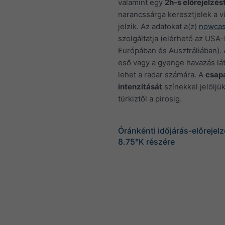
valamint egy
2h-s előrejelzés
narancssárga keresztjelek a vi
jelzik. Az adatokat a(z)
nowcas
szolgáltatja (elérhető az USA-
Európában és Ausztráliában). 
eső vagy a gyenge havazás lát
lehet a radar számára. A
csap
intenzitását
színekkel jelöljük
türkiztől a pirosig.
Óránkénti időjárás-előrejel
8.75°K részére