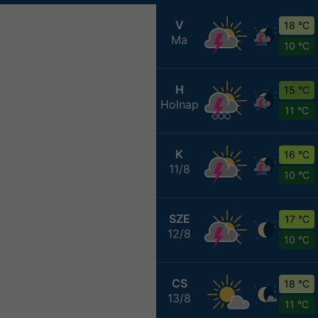
V
18 °C
Ma
10 °C
H
15 °C
Holnap
11 °C
K
16 °C
11/8
10 °C
SZE
17 °C
12/8
10 °C
CS
18 °C
13/8
11 °C