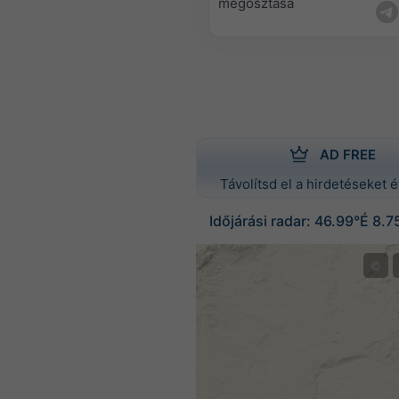
megosztása
AD FREE
Távolítsd el a hirdetéseket é
Időjárási radar: 46.99°É 8.7
©