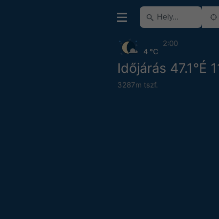
2:00
4 °C
Időjárás 47.1°É 
3287m tszf.