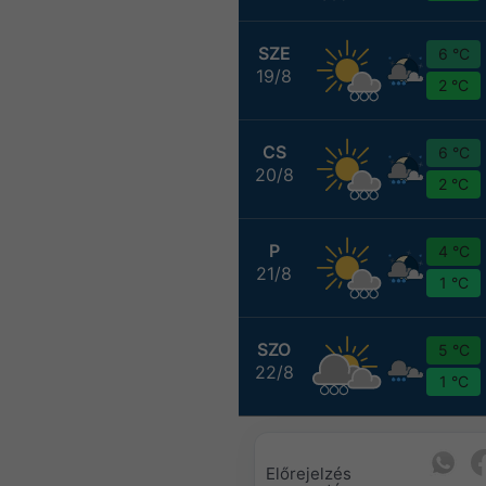
SZE
6 °C
19/8
2 °C
CS
6 °C
20/8
2 °C
P
4 °C
21/8
1 °C
SZO
5 °C
22/8
1 °C
Előrejelzés