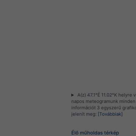
A(z) 47.1°É 11.02°K helyre 
napos meteogramunk minden i
információt 3 egyszerű grafi
jelenít meg:
[Továbbiak]
Élő műholdas térkép