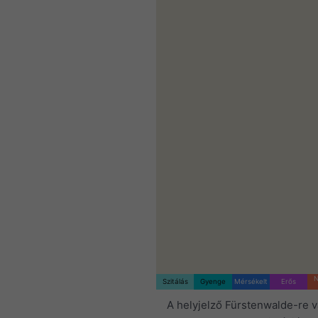
N
Szitálás
Gyenge
Mérsékelt
Erős
A helyjelző Fürstenwalde-re 