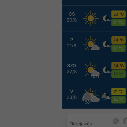
CS
23 °C
20/8
14 °C
P
24 °C
21/8
14 °C
SZO
24 °C
22/8
15 °C
V
21 °C
23/8
14 °C
Előrejelzés