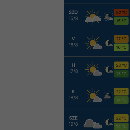
SZO
32 °C
15/8
15 °C
V
27 °C
16/8
16 °C
H
23 °C
17/8
13 °C
K
22 °C
18/8
14 °C
SZE
22 °C
19/8
14 °C