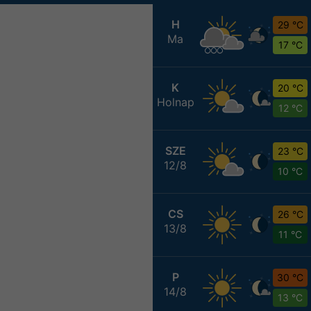
H
29 °C
Ma
17 °C
K
20 °C
Holnap
12 °C
SZE
23 °C
12/8
10 °C
CS
26 °C
13/8
11 °C
P
30 °C
14/8
13 °C