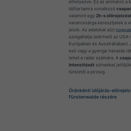
elhelyezve. Ez az animáció a k
időtartamra vonatkozó
csapa
valamint egy
2h-s előrejelzés
narancssárga keresztjelek a vi
jelzik. Az adatokat a(z)
nowcas
szolgáltatja (elérhető az USA-
Európában és Ausztráliában). 
eső vagy a gyenge havazás lát
lehet a radar számára. A
csap
intenzitását
színekkel jelöljük
türkiztől a pirosig.
Óránkénti időjárás-előrejel
Fürstenwalde részére