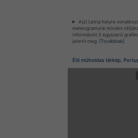
A(z) Leiria helyre vonatkoz
meteogramunk minden időjárá
információt 3 egyszerű grafi
jelenít meg:
[Továbbiak]
Élő műholdas térkép, Portu