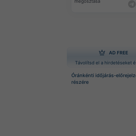
megosztása
AD FREE
Távolítsd el a hirdetéseket é
Óránkénti időjárás-előrejelz
részére