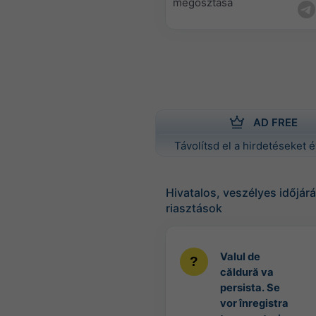
megosztása
AD FREE
Távolítsd el a hirdetéseket é
Hivatalos, veszélyes időjárá
riasztások
Valul de
căldură va
persista. Se
vor înregistra