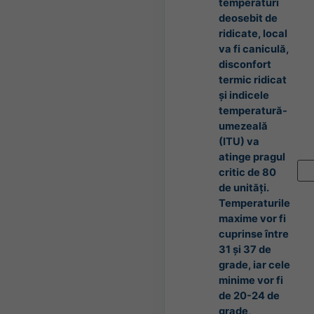
temperaturi
deosebit de
ridicate, local
va fi caniculă,
disconfort
termic ridicat
și indicele
temperatură-
umezeală
(ITU) va
atinge pragul
critic de 80
de unități.
Temperaturile
maxime vor fi
cuprinse între
31 și 37 de
grade, iar cele
minime vor fi
de 20-24 de
grade,