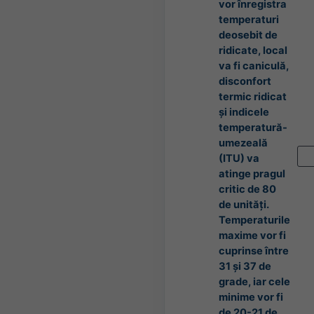
vor înregistra
temperaturi
deosebit de
ridicate, local
va fi caniculă,
disconfort
termic ridicat
și indicele
temperatură-
umezeală
(ITU) va
atinge pragul
critic de 80
de unități.
Temperaturile
maxime vor fi
cuprinse între
31 și 37 de
grade, iar cele
minime vor fi
de 20-21 de