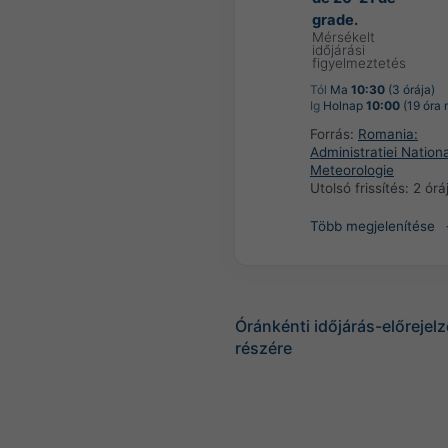
grade.
Mérsékelt
időjárási
figyelmeztetés
Tól
Ma
10:30
(3 órája)
Ig
Holnap
10:00
(19 óra 
Forrás:
Romania:
Administratiei Nation
Meteorologie
Utolsó frissítés:
2 órá
Több megjelenítése
Óránkénti időjárás-előrejel
részére