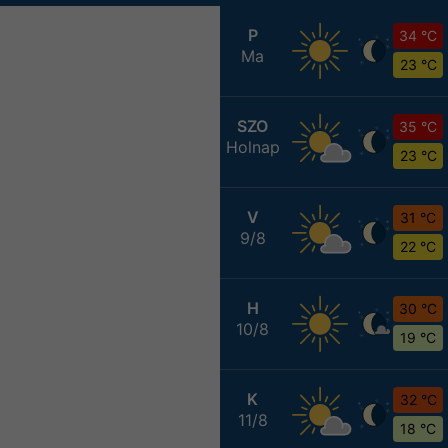
P
34 °C
Ma
23 °C
SZO
35 °C
Holnap
23 °C
V
31 °C
9/8
22 °C
H
30 °C
10/8
19 °C
K
32 °C
11/8
18 °C