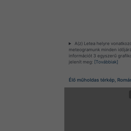
A(z) Letea helyre vonatkoz
meteogramunk minden időjárá
információt 3 egyszerű grafi
jelenít meg:
[Továbbiak]
Élő műholdas térkép, Romá