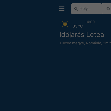
14:00
33 °C
Időjárás Letea
Tulcea megye
,
Románia
,
2m t