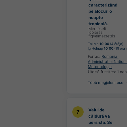
caracterizând
pe alocuri o
noapte
tropicală.
Mérsékelt
időjárási
figyelmeztetés
Tól
Ma
10:00
(4 órája)
Ig
Holnap
10:00
(19 óra 
Forrás:
Romania:
Administratiei Nation
Meteorologie
Utolsó frissítés:
1 nap
Több megjelenítése
Valul de
căldură va
persista. Se