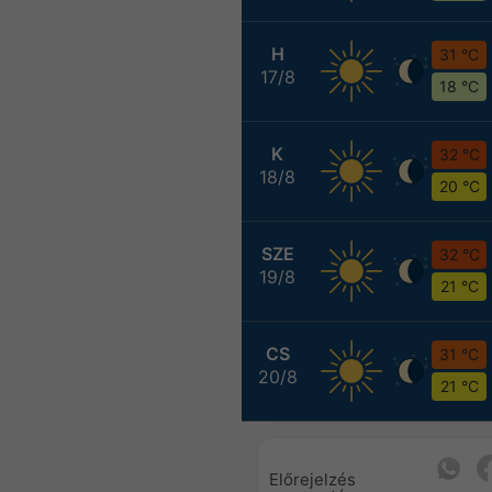
H
31 °C
17/8
18 °C
K
32 °C
18/8
20 °C
SZE
32 °C
19/8
21 °C
CS
31 °C
20/8
21 °C
Előrejelzés