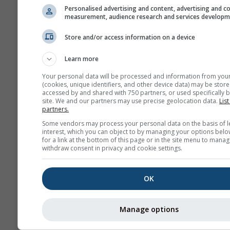
Personalised advertising and content, advertising and c
measurement, audience research and services develop
Store and/or access information on a device
Learn more
Your personal data will be processed and information from you
(cookies, unique identifiers, and other device data) may be store
accessed by and shared with 750 partners, or used specifically b
site. We and our partners may use precise geolocation data.
List
partners.
Some vendors may process your personal data on the basis of l
interest, which you can object to by managing your options belo
for a link at the bottom of this page or in the site menu to manag
withdraw consent in privacy and cookie settings.
OK
Manage options