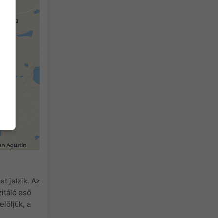
2h
18h
24h
t jelzik. Az
itáló eső
elöljük, a