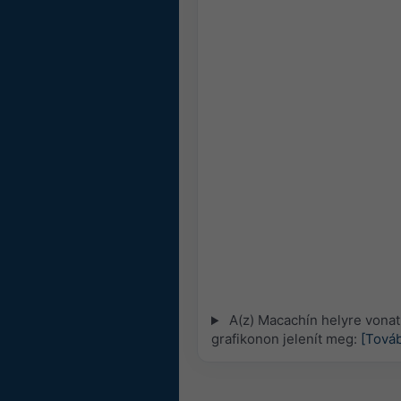
A(z) Macachín helyre vona
grafikonon jelenít meg:
[Továb