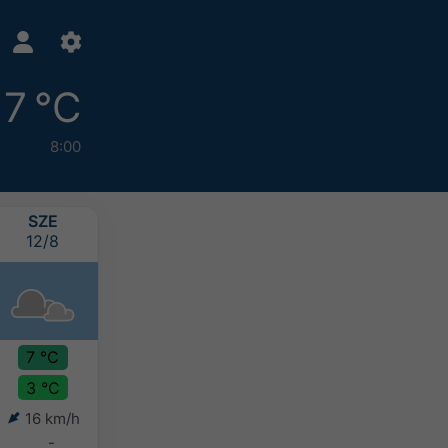
7 °C
8:00
SZE
CS
P
SZO
12/8
13/8
14/8
15/8
7 °C
10 °C
10 °C
11 °C
3 °C
2 °C
4 °C
5 °C
16 km/h
14 km/h
19 km/h
18 km/h
-
-
-
2-5 mm