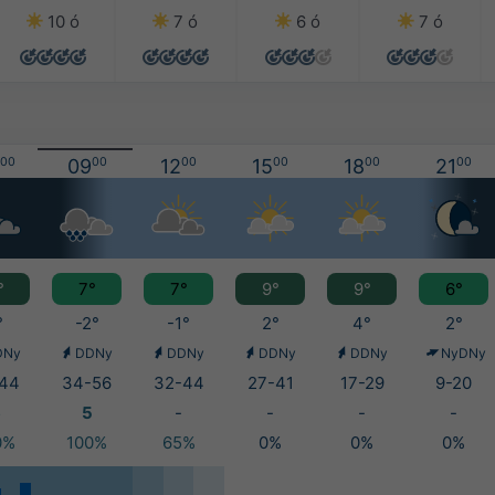
10 ó
7 ó
6 ó
7 ó
00
09
00
12
00
15
00
18
00
21
00
°
7°
7°
9°
9°
6°
°
-2°
-1°
2°
4°
2°
DNy
DDNy
DDNy
DDNy
DDNy
NyDNy
44
34-56
32-44
27-41
17-29
9-20
6
5
-
-
-
-
0%
100%
65%
0%
0%
0%