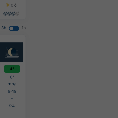
0 ó
5 ó
2 ó
0 ó
3h
1h
4°
0°
Ny
9-19
-
0%