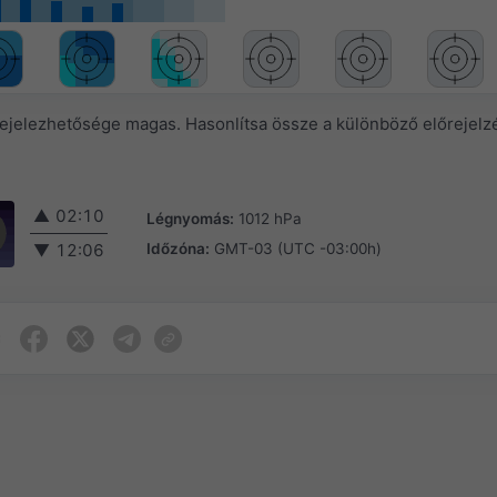
rejelezhetősége magas. Hasonlítsa össze a különböző előrejelz
▲
02:10
Légnyomás:
1012 hPa
Időzóna:
GMT-03 (UTC -03:00h)
▼
12:06