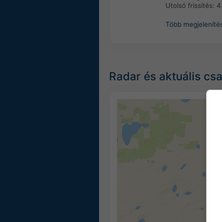
Utolsó frissítés:
4
Több megjeleníté
Radar és aktuális cs