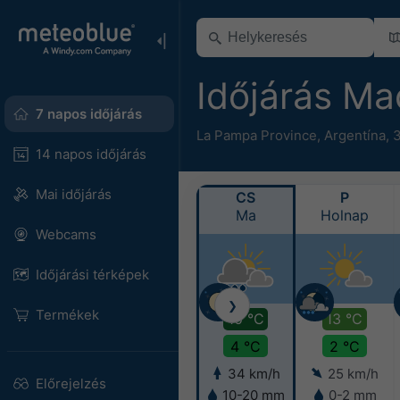
Időjárás M
7 napos időjárás
La Pampa Province
,
Argentína
,
3
14 napos időjárás
Mai időjárás
CS
P
Ma
Holnap
Webcams
Időjárási térképek
❯
Termékek
10 °C
13 °C
4 °C
2 °C
34 km/h
25 km/h
Előrejelzés
10-20 mm
0-2 mm