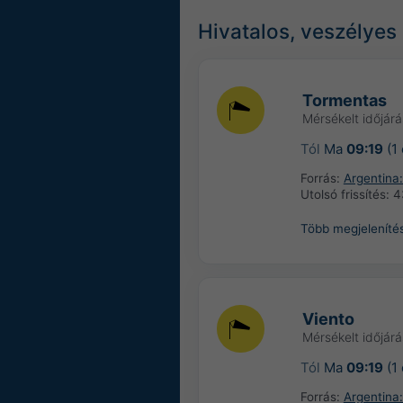
Hivatalos, veszélyes 
Tormentas
Mérsékelt időjárá
Tól
Ma
09:19
(1
Forrás:
Argentina:
Utolsó frissítés:
4
Több megjeleníté
Viento
Mérsékelt időjárá
Tól
Ma
09:19
(1
Forrás:
Argentina: