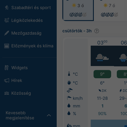
3 ó
7 ó
Szabadtéri és sport
Légiközlekedés
csütörtök
-
3h
Mezőgazdaság
03
00
06
Előzmények és klíma
Widgets
°C
9°
8
Hírek
°C
6°
1
DK
D
Közösség
km/h
11-28
29-
mm
1
Kevesebb
%
90%
10
megjelenítése
mm