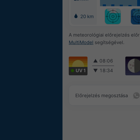
20 km
A meteorológiai előrejelzés elő
MultiModel
segítségével.
▲
08:06
UV 1
▼
18:34
Előrejelzés megosztása