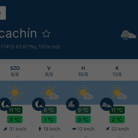
acachín
7.14°D 63.67°Ny,
137m tszf.
SZO
V
H
K
8/8
9/8
10/8
11/8
11 °C
9 °C
9 °C
11 °C
3 °C
1 °C
0 °C
2 °C
31 km/h
18 km/h
12 km/h
23 km/h
-
-
-
-