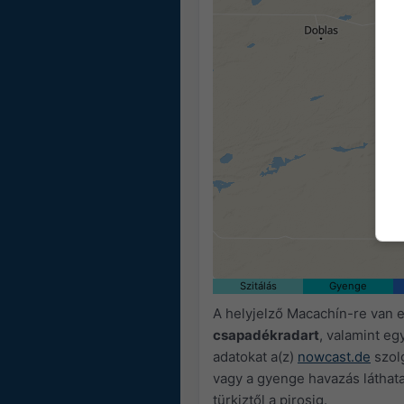
06:40
06:55
07:10
07:25
07:40
Szitálás
Gyenge
A helyjelző Macachín-re van e
csapadékradart
, valamint eg
adatokat a(z)
nowcast.de
szolg
vagy a gyenge havazás láthata
türkiztől a pirosig.