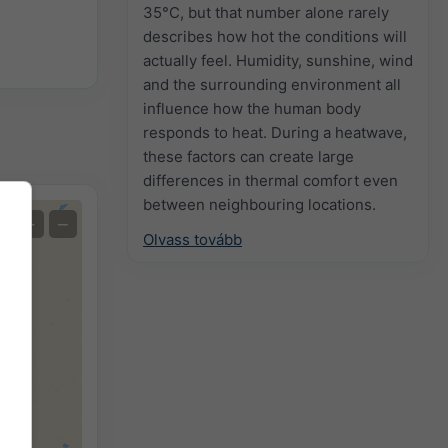
35°C, but that number alone rarely
describes how hot the conditions will
actually feel. Humidity, sunshine, wind
and the surrounding environment all
influence how the human body
responds to heat. During a heatwave,
these factors can create large
differences in thermal comfort even
between neighbouring locations.
+
−
Olvass tovább