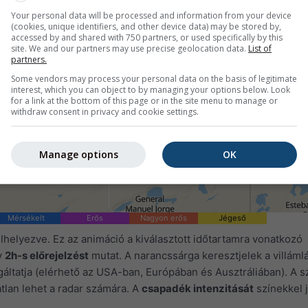
Your personal data will be processed and information from your device
(cookies, unique identifiers, and other device data) may be stored by,
accessed by and shared with 750 partners, or used specifically by this
site. We and our partners may use precise geolocation data.
List of
partners.
Some vendors may process your personal data on the basis of legitimate
interest, which you can object to by managing your options below. Look
for a link at the bottom of this page or in the site menu to manage or
withdraw consent in privacy and cookie settings.
Manage options
OK
1h
3h
6h
9h
1
07:55
08:10
08:25
08:40
08:55
09:10
09:25
Mérsékelt
Erős
Nagyon erős
Jégeső
lhelyezve. Ez az animáció a kiválasztott időtartamra vonatkozó
y
2h-s előrejelzést
mutat. A narancssárga keresztjelek a villámlás
áltatja (elérhető az USA-ban, Európában és Ausztráliában). A sz
tlan lehet a radar számára. A
csapadék intenzitását
színekkel j