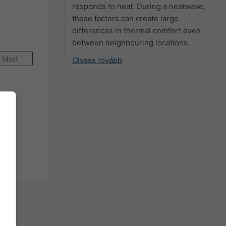
responds to heat. During a heatwave,
these factors can create large
differences in thermal comfort even
between neighbouring locations.
Most
Olvass tovább