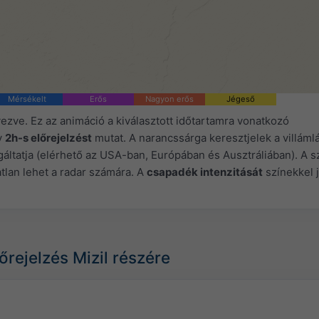
Mérsékelt
Erős
Nagyon erős
Jégeső
yezve. Ez az animáció a kiválasztott időtartamra vonatkozó
y
2h-s előrejelzést
mutat. A narancssárga keresztjelek a villámlás
áltatja (elérhető az USA-ban, Európában és Ausztráliában). A sz
tlan lehet a radar számára. A
csapadék intenzitását
színekkel j
őrejelzés Mizil részére