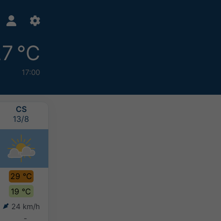
7 °C
17:00
CS
P
SZO
V
13/8
14/8
15/8
16/8
29 °C
29 °C
29 °C
31 °C
19 °C
18 °C
16 °C
17 °C
24 km/h
10 km/h
9 km/h
6 km/h
-
-
-
-