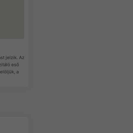
t jelzik. Az
itáló eső
elöljük, a