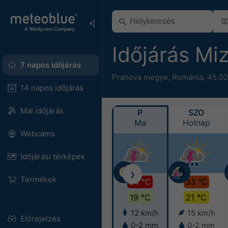
Időjárás Miz
7 napos időjárás
Prahova megye
,
Románia
,
45.02
14 napos időjárás
Mai időjárás
P
SZO
Ma
Holnap
Webcams
Időjárási térképek
❯
Termékek
34 °C
33 °C
19 °C
21 °C
12 km/h
15 km/h
Előrejelzés
0-2 mm
0-2 mm