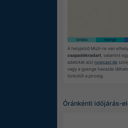
Szitálás
Gyenge
A helyjelző Mizil-re van elhel
csapadékradart
, valamint eg
adatokat a(z)
nowcast.de
szolg
vagy a gyenge havazás láthata
türkiztől a pirosig.
Óránkénti időjárás-el