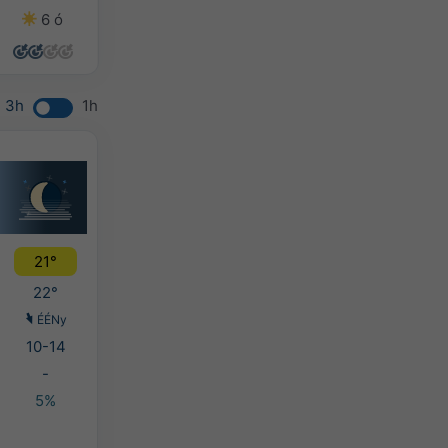
6 ó
14 ó
14 ó
14 ó
3h
1h
21°
22°
ÉÉNy
10-14
-
5%