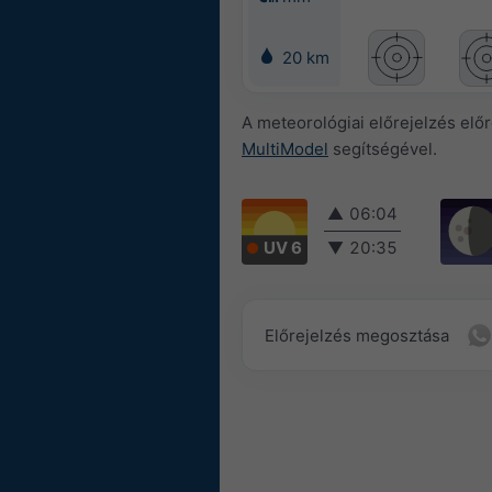
20 km
A meteorológiai előrejelzés elő
MultiModel
segítségével.
▲
06:04
UV 6
▼
20:35
Előrejelzés megosztása