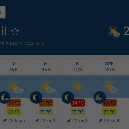
il
2
°É 26.45°K,
124m tszf.
V
H
K
SZE
9/8
10/8
11/8
12/8
31 °C
31 °C
34 °C
33 °C
21 °C
19 °C
19 °C
21 °C
23 km/h
12 km/h
10 km/h
23 km/h
-
-
-
-