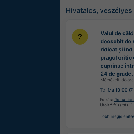
Hivatalos, veszélyes 
Valul de căld
deosebit de r
ridicat și i
pragul critic
cuprinse într
24 de grade, 
Mérsékelt időjárá
Tól
Ma
10:00
(7 
Forrás:
Romania: A
Utolsó frissítés:
1
Több megjeleníté