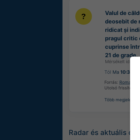
Valul de căld
deosebit de r
ridicat și i
pragul critic
cuprinse într
21 de grade.
Mérsékelt időjárá
Tól
Ma
10:30
(6 
Forrás:
Romania: A
Utolsó frissítés:
5
Több megjeleníté
Radar és aktuális cs