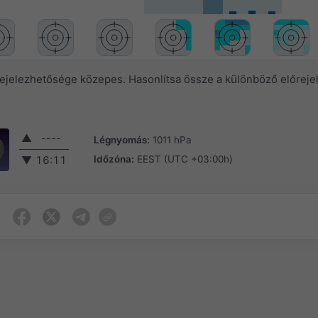
rejelezhetősége közepes. Hasonlítsa össze a különböző előreje
▲
----
Légnyomás:
1011 hPa
Időzóna:
EEST (UTC +03:00h)
▼
16:11