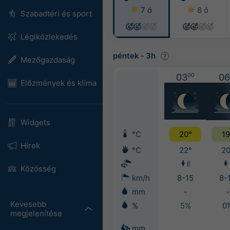
7 ó
8 ó
Szabadtéri és sport
Légiközlekedés
péntek
-
3h
Mezőgazdaság
03
00
06
Előzmények és klíma
Widgets
°C
20°
19
Hírek
°C
22°
20
É
Közösség
km/h
8-15
8-
mm
-
-
Kevesebb
%
5%
0
megjelenítése
mm