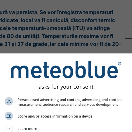
ură va persista. Se vor înregistra temperaturi
idicate, local va fi caniculă, disconfort termic
ndicele temperatură-umezeală (ITU) va atinge
 de 80 de unități. Temperaturile maxime vor fi
e 31 și 37 de grade, iar cele minime vor fi de 20-
si figyelmeztetés
órája)
Ig
Holnap
10:00
(16 óra múlva)
dministratiei Nationale de Meteorologie
 órája
asks for your consent
se
Personalised advertising and content, advertising and content
measurement, audience research and services development
Store and/or access information on a device
apadék-előrejelzés: Románia
Learn more