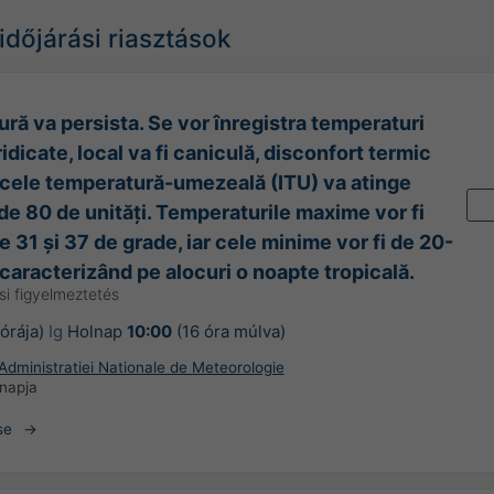
időjárási riasztások
ură va persista. Se vor înregistra temperaturi
idicate, local va fi caniculă, disconfort termic
ndicele temperatură-umezeală (ITU) va atinge
 de 80 de unități. Temperaturile maxime vor fi
e 31 și 37 de grade, iar cele minime vor fi de 20-
caracterizând pe alocuri o noapte tropicală.
si figyelmeztetés
órája)
Ig
Holnap
10:00
(16 óra múlva)
dministratiei Nationale de Meteorologie
 napja
se