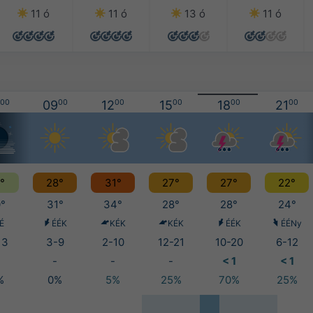
11 ó
11 ó
13 ó
11 ó
00
09
00
12
00
15
00
18
00
21
00
°
28°
31°
27°
27°
22°
°
31°
34°
28°
28°
24°
É
ÉÉK
KÉK
KÉK
ÉÉK
ÉÉNy
13
3-9
2-10
12-21
10-20
6-12
-
-
-
< 1
< 1
%
0%
5%
25%
70%
25%