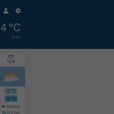
-4 °C
18:00
CS
P
SZO
V
13/8
14/8
15/8
16/8
-2 °C
-1 °C
-1 °C
0 °C
-6 °C
-5 °C
-6 °C
-6 °C
18 km/h
12 km/h
5 km/h
4 km/h
0-2 cm
-
-
-