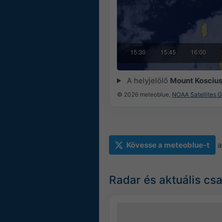
14:45
15:00
15:15
15:30
15:45
16:00
A helyjelölő
Mount Kosciu
© 2026 meteoblue,
NOAA Satellites 
Kövesse a meteoblue-t
a
Radar és aktuális csa