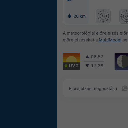
20 km
A meteorológiai előrejelzés el
előrejelzéseket a
MultiModel
seg
▲
06:57
UV 2
▼
17:28
Előrejelzés megosztása