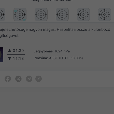
őrejelezhetősége nagyon magas. Hasonlítsa össze a különböző
ítségével.
▲
01:30
Légnyomás:
1024 hPa
Időzóna:
AEST (UTC +10:00h)
▼
11:18