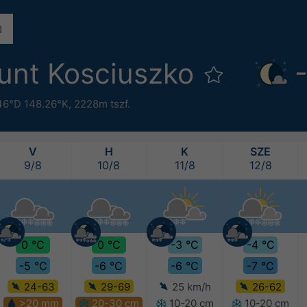
ount Kosciuszko
46°D 148.26°K,
2228m tszf.
V
H
K
SZE
9/8
10/8
11/8
12/8
0 °C
0 °C
-3 °C
-4 °C
-5 °C
-6 °C
-6 °C
-7 °C
24-63
29-69
25 km/h
26-62
>20 mm
20-30 cm
10-20 cm
10-20 cm