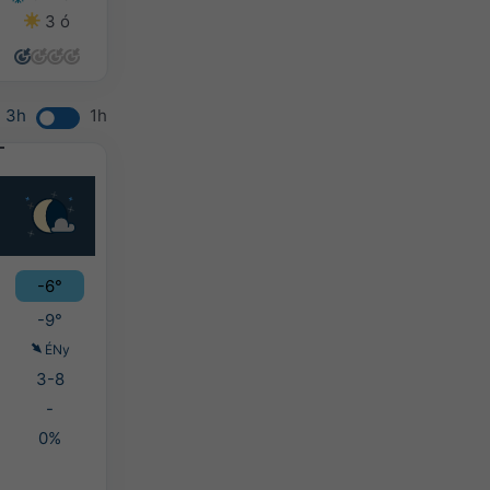
3 ó
0 ó
5 ó
5 ó
3h
1h
-6°
-9°
ÉNy
3-8
-
0%