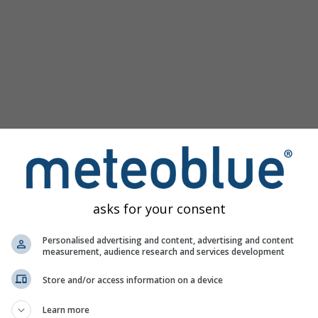
asks for your consent
yre vonatkozó 5 napos meteogramunk minden időjárási informác
Personalised advertising and content, advertising and content
meg:
[Továbbiak]
measurement, audience research and services development
Store and/or access information on a device
 Ausztrália
Learn more