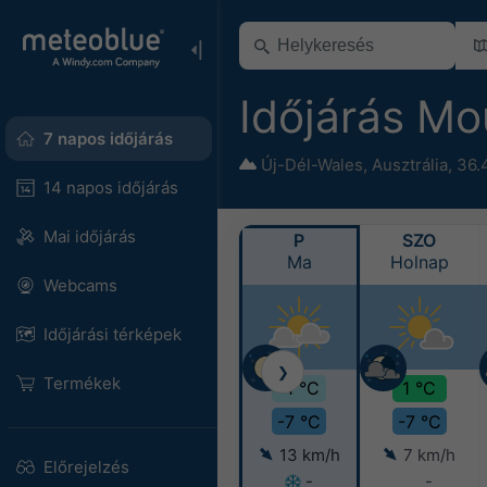
Időjárás M
7 napos időjárás
Új-Dél-Wales
,
Ausztrália
,
36.
14 napos időjárás
Mai időjárás
P
SZO
Ma
Holnap
Webcams
Időjárási térképek
❯
Termékek
-1 °C
1 °C
-7 °C
-7 °C
13 km/h
7 km/h
Előrejelzés
-
-