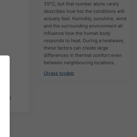
35°C, but that number alone rarely
describes how hot the conditions will
actually feel. Humidity, sunshine, wind
and the surrounding environment all
influence how the human body
responds to heat. During a heatwave,
these factors can create large
differences in thermal comfort even
between neighbouring locations.
Olvass tovább
iót 3