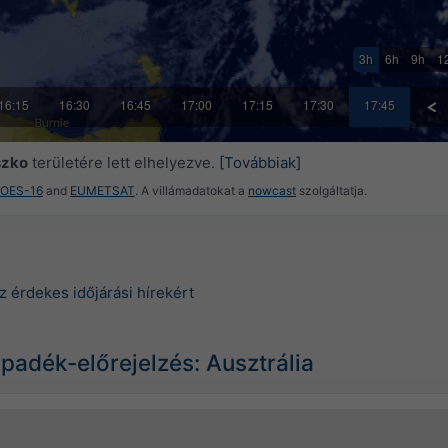
3h
6h
9h
1
16:15
16:30
16:45
17:00
17:15
17:30
17:45
szko
területére lett elhelyezve.
[Továbbiak]
GOES-16
and
EUMETSAT
. A villámadatokat a
nowcast
szolgáltatja.
z érdekes időjárási hírekért
padék-előrejelzés: Ausztrália