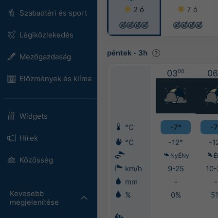
2 ó
7 ó
Szabadtéri és sport
Légiközlekedés
péntek
-
3h
Mezőgazdaság
03
00
06
Előzmények és klíma
Widgets
°C
-7°
-7
Hírek
°C
-12°
-1
NyÉNy
É
Közösség
km/h
9-25
10-
mm
-
-
Kevesebb
%
0%
5
megjelenítése