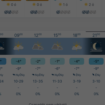
0 ó
0 ó
1 ó
2 ó
00
09
00
12
00
15
00
18
00
21
00
°
-4°
-2°
-1°
-4°
-5°
2°
-9°
-7°
-6°
-7°
-9°
Ny
NyÉNy
NyÉNy
NyÉNy
ÉNy
ÉNy
24
10-29
13-35
11-33
3-19
3-10
-
-
-
-
-
%
0%
0%
0%
0%
0%
Csapadék nem várható