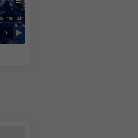
2h
18h
24h