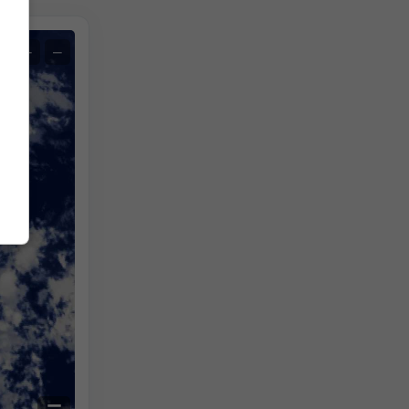
Műhold
+
−
Nincs radar
Radarral
Mért hőmérséklet
Mért csapadék
Screenshot
©