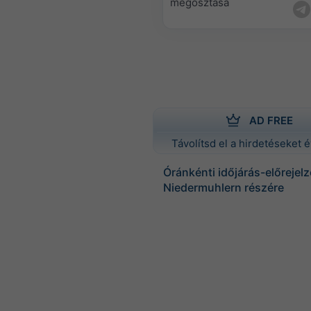
megosztása
AD FREE
Távolítsd el a hirdetéseket é
Óránkénti időjárás-előrejel
Niedermuhlern részére