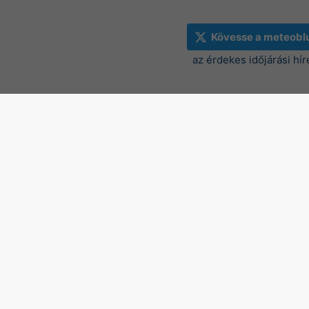
Kövesse a meteobl
az érdekes időjárási hír
Radar és aktuális csapadék-
Svájc
©