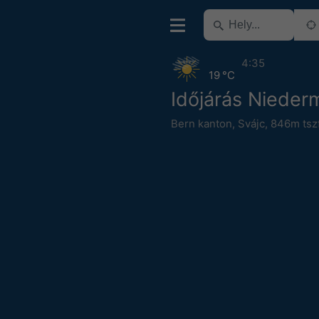
4:35
19 °C
Időjárás Nieder
Bern kanton
,
Svájc
,
846m tszf