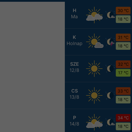
H
30 °C
Ma
18 °C
K
31 °C
Holnap
18 °C
SZE
32 °C
12/8
17 °C
CS
33 °C
13/8
18 °C
P
34 °C
14/8
18 °C