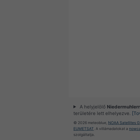
A helyjelölő
Niedermuhler
területére lett elhelyezve.
[To
© 2026 meteoblue,
NOAA Satellites 
EUMETSAT
. A villámadatokat a
nowca
szolgáltatja.