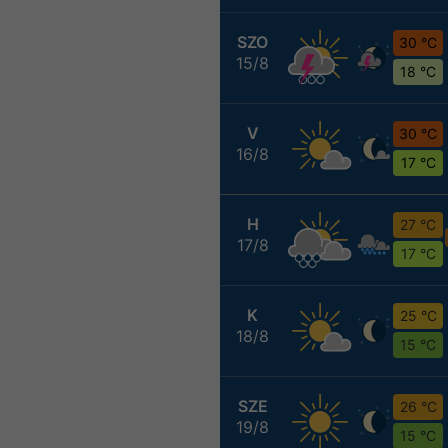
SZO
30 °C
15/8
18 °C
V
30 °C
16/8
17 °C
H
27 °C
17/8
17 °C
K
25 °C
18/8
15 °C
SZE
26 °C
19/8
15 °C