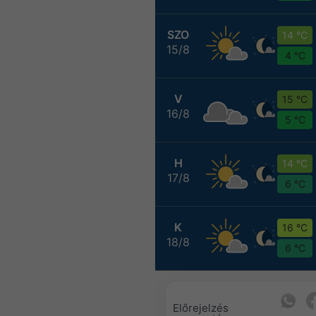
SZO
14 °C
15/8
4 °C
V
15 °C
16/8
5 °C
H
14 °C
17/8
6 °C
K
16 °C
18/8
6 °C
Előrejelzés