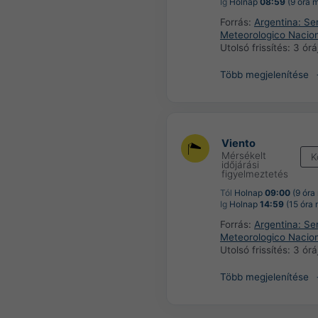
Ig
Holnap
08:59
(9 óra 
Forrás:
Argentina: Ser
Meteorologico Nacio
Utolsó frissítés:
3 órá
Több megjelenítése
Viento
Mérsékelt
K
időjárási
figyelmeztetés
Tól
Holnap
09:00
(9 óra
Ig
Holnap
14:59
(15 óra 
Forrás:
Argentina: Ser
Meteorologico Nacio
Utolsó frissítés:
3 órá
Több megjelenítése