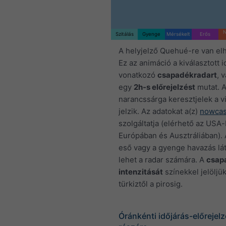
N
Szitálás
Gyenge
Mérsékelt
Erős
A helyjelző Quehué-re van el
Ez az animáció a kiválasztott 
vonatkozó
csapadékradart
, 
egy
2h-s előrejelzést
mutat. 
narancssárga keresztjelek a vi
jelzik. Az adatokat a(z)
nowcas
szolgáltatja (elérhető az USA-
Európában és Ausztráliában). 
eső vagy a gyenge havazás lát
lehet a radar számára. A
csap
intenzitását
színekkel jelöljük
türkiztől a pirosig.
Óránkénti időjárás-előreje