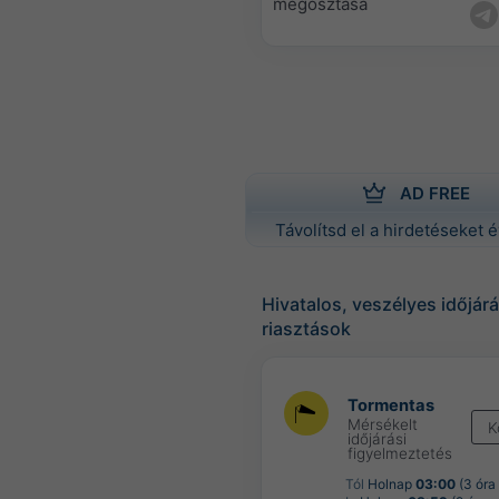
megosztása
AD FREE
Távolítsd el a hirdetéseket é
Hivatalos, veszélyes időjárá
riasztások
Tormentas
Mérsékelt
K
időjárási
figyelmeztetés
Tól
Holnap
03:00
(3 óra