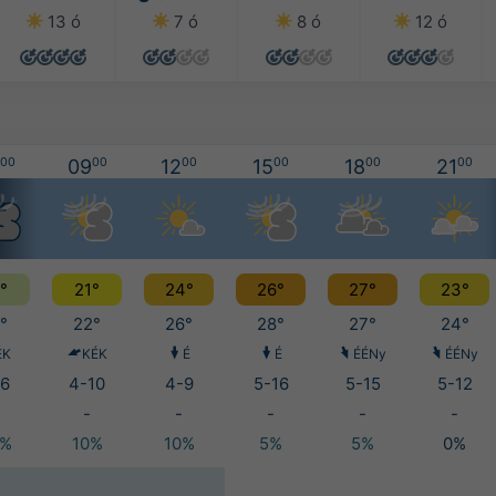
13 ó
7 ó
8 ó
12 ó
00
09
00
12
00
15
00
18
00
21
00
°
21°
24°
26°
27°
23°
°
22°
26°
28°
27°
24°
ÉK
KÉK
É
É
ÉÉNy
ÉÉNy
6
4-10
4-9
5-16
5-15
5-12
-
-
-
-
-
0%
10%
10%
5%
5%
0%