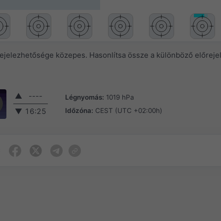
rejelezhetősége közepes. Hasonlítsa össze a különböző előreje
▲
----
Légnyomás:
1019 hPa
Időzóna:
CEST (UTC +02:00h)
▼
16:25