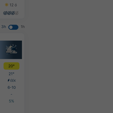
12 ó
14 ó
14 ó
13 ó
3h
1h
20°
21°
ÉÉK
6-10
-
5%