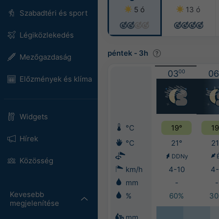
5 ó
13 ó
Szabadtéri és sport
Légiközlekedés
péntek
-
3h
Mezőgazdaság
03
00
06
Előzmények és klíma
Widgets
°C
19°
19
Hírek
°C
21°
21
DDNy
Közösség
km/h
4-10
4-
mm
-
-
Kevesebb
%
60%
3
megjelenítése
mm