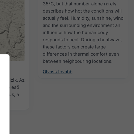
35°C, but that number alone rarely
describes how hot the conditions will
actually feel. Humidity, sunshine, wind
and the surrounding environment all
influence how the human body
responds to heat. During a heatwave,
these factors can create large
differences in thermal comfort even
between neighbouring locations.
Olvass tovább
t jelzik. Az
itáló eső
elöljük, a