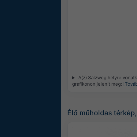
A(z) Salzweg helyre vonat
grafikonon jelenít meg:
[Továb
Élő műholdas térkép