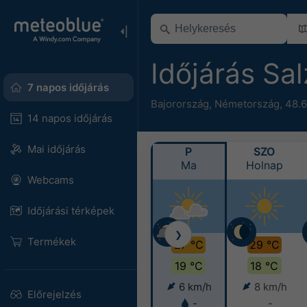
Időjárás S
7 napos időjárás
Bajorország
,
Németország
,
48.6
14 napos időjárás
Mai időjárás
P
SZO
Ma
Holnap
Webcams
Időjárási térképek
❯
Termékek
27 °C
29 °C
19 °C
18 °C
6 km/h
8 km/h
Előrejelzés
-
-