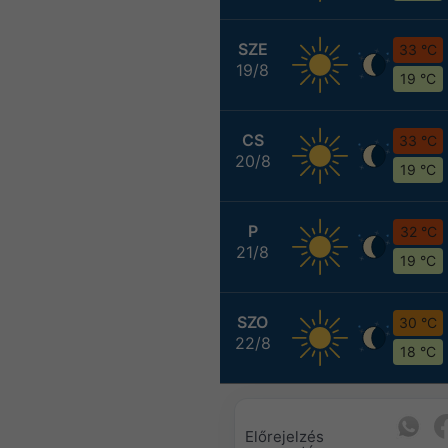
SZE
33 °C
19/8
19 °C
CS
33 °C
20/8
19 °C
P
32 °C
21/8
19 °C
SZO
30 °C
22/8
18 °C
Előrejelzés