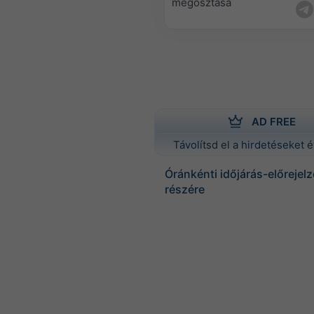
megosztása
AD FREE
Távolítsd el a hirdetéseket é
Óránkénti időjárás-előrejel
részére