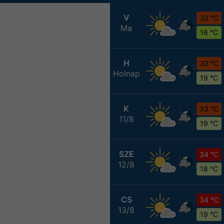
V
32 °C
Ma
16 °C
H
32 °C
Holnap
19 °C
K
33 °C
11/8
19 °C
SZE
34 °C
12/8
18 °C
CS
34 °C
13/8
19 °C