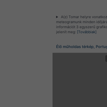
A(z) Tomar helyre vonatko
meteogramunk minden időjárá
információt 3 egyszerű grafi
jelenít meg:
[Továbbiak]
Élő műholdas térkép, Portu