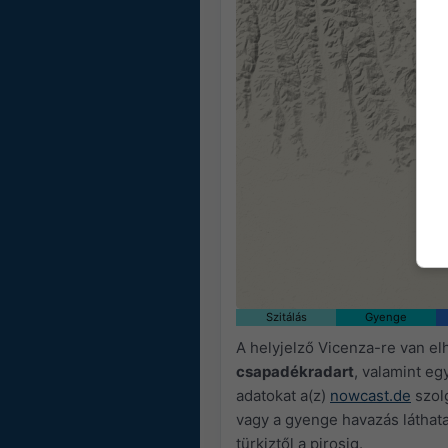
Szitálás
Gyenge
A helyjelző Vicenza-re van el
csapadékradart
, valamint eg
adatokat a(z)
nowcast.de
szolg
vagy a gyenge havazás láthata
türkiztől a pirosig.