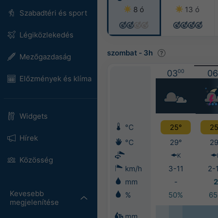
8 ó
13 ó
Szabadtéri és sport
Légiközlekedés
szombat
-
3h
Mezőgazdaság
03
00
06
Előzmények és klíma
Widgets
°C
25°
25
Hírek
°C
29°
29
K
Közösség
km/h
3-11
2-
mm
-
2
Kevesebb
%
50%
6
megjelenítése
mm