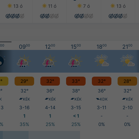
13 ó
11 ó
7 ó
13 ó
00
09
00
12
00
15
00
18
00
21
00
°
29°
32°
33°
32°
28°
°
32°
36°
38°
36°
32°
K
KÉK
KÉK
KÉK
KDK
KÉK
13
3-16
4-14
3-15
3-11
2-10
1
1
< 1
-
-
5%
35%
25%
25%
0%
0%