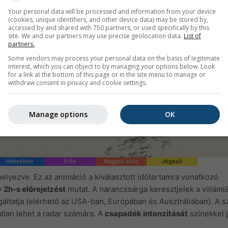
Your personal data will be processed and information from your device
(cookies, unique identifiers, and other device data) may be stored by,
accessed by and shared with 750 partners, or used specifically by this
site. We and our partners may use precise geolocation data.
List of
partners.
Some vendors may process your personal data on the basis of legitimate
interest, which you can object to by managing your options below. Look
for a link at the bottom of this page or in the site menu to manage or
withdraw consent in privacy and cookie settings.
Manage options
OK
Mérsékelt
Erős
Nagyon erős
Jégeső
helyezve. Ez az animáció a kiválasztott időtartamra vonatkozó
y
2h-s előrejelzést
mutat. A narancssárga keresztjelek a villámlás
áltatja (elérhető az USA-ban, Európában és Ausztráliában). A sz
tlan lehet a radar számára. A
csapadék intenzitását
színekkel j