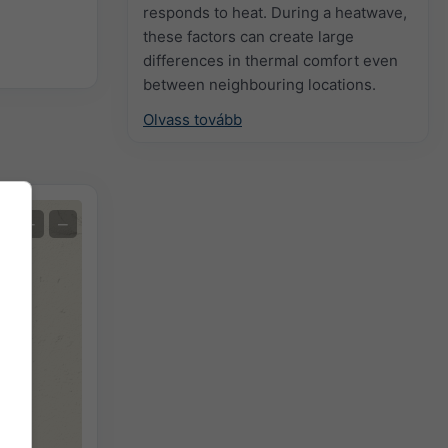
responds to heat. During a heatwave,
these factors can create large
differences in thermal comfort even
between neighbouring locations.
Olvass tovább
+
−