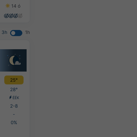
14 ó
14 ó
14 ó
12 ó
3h
1h
25°
28°
ÉÉK
2-8
-
0%