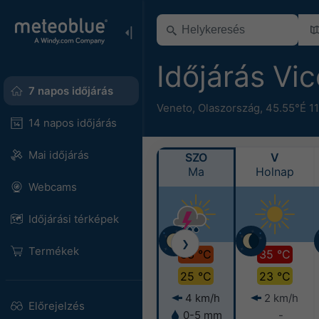
Időjárás Vi
7 napos időjárás
Veneto
,
Olaszország
,
45.55°É 1
14 napos időjárás
Mai időjárás
SZO
V
Ma
Holnap
Webcams
Időjárási térképek
❯
Termékek
33 °C
35 °C
25 °C
23 °C
4 km/h
2 km/h
Előrejelzés
0-5 mm
-