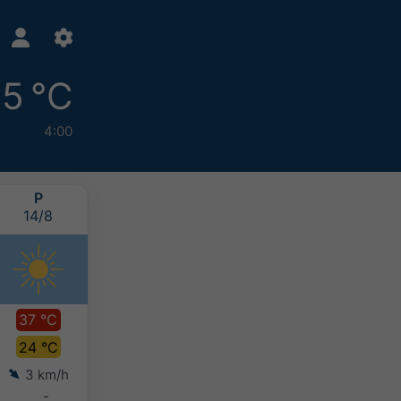
5 °C
4:00
P
SZO
V
H
14/8
15/8
16/8
17/8
37 °C
37 °C
36 °C
34 °C
24 °C
25 °C
24 °C
24 °C
3 km/h
5 km/h
5 km/h
6 km/h
-
-
-
5-10 mm