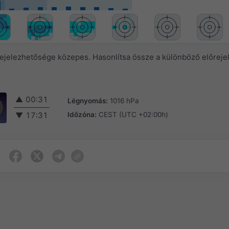
rejelezhetősége közepes. Hasonlítsa össze a különböző előreje
▲
00:31
Légnyomás:
1016 hPa
Időzóna:
CEST (UTC +02:00h)
▼
17:31