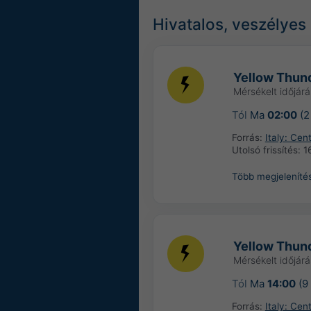
Hivatalos, veszélyes 
Yellow Thund
Mérsékelt időjárá
Tól
Ma
02:00
(2
Forrás:
Italy: Ce
Utolsó frissítés:
1
Több megjeleníté
Yellow Thund
Mérsékelt időjárá
Tól
Ma
14:00
(9
Forrás:
Italy: Ce