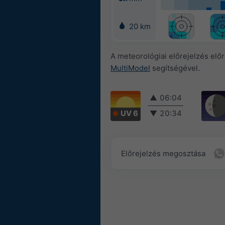
20 km
A meteorológiai előrejelzés elő
MultiModel
segítségével.
▲
06:04
UV 6
▼
20:34
Előrejelzés megosztása