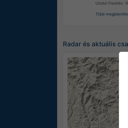
Utolsó frissítés:
1
Több megjeleníté
Radar és aktuális cs