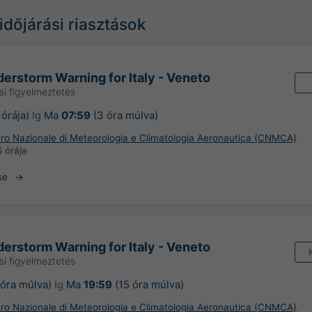
időjárási riasztások
erstorm Warning for Italy - Veneto
si figyelmeztetés
 órája)
Ig
Ma
07:59
(3 óra múlva)
ntro Nazionale di Meteorologia e Climatologia Aeronautica (CNMCA)
6 órája
se
erstorm Warning for Italy - Veneto
si figyelmeztetés
 óra múlva)
Ig
Ma
19:59
(15 óra múlva)
ntro Nazionale di Meteorologia e Climatologia Aeronautica (CNMCA)