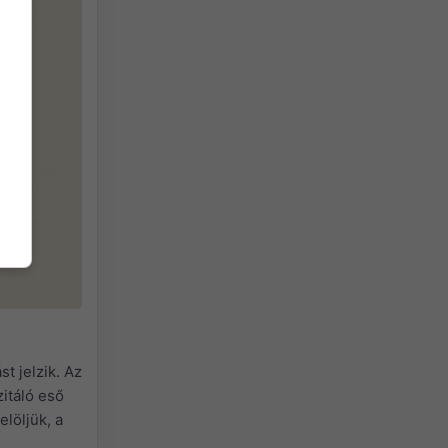
t jelzik. Az
itáló eső
elöljük, a