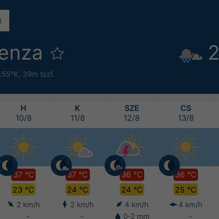
cenza
2
1.55°K,
39m tszf.
H
K
SZE
CS
10/8
11/8
12/8
13/8
37 °C
37 °C
36 °C
36 °C
23 °C
24 °C
24 °C
25 °C
2 km/h
2 km/h
4 km/h
4 km/h
-
-
0-2 mm
-