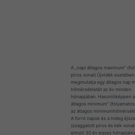
A „napi átlagos maximum” (fo
piros vonal) Újvidék esetében
megmutatja egy átlagos nap m
hőmérsékletét az év minden
hónapjában. Hasonlóképpen a
átlagos minimum” (folyamatos
az átlagos minimumhőmérsékle
A forró napok és a hideg éjsz
(szaggatott piros és kék vonal
elmúlt 30 év egyes hónapjain