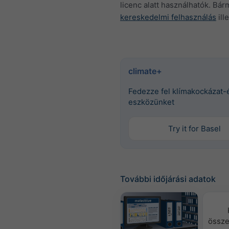
licenc alatt használhatók. Bár
kereskedelmi felhasználás
ille
climate+
Fedezze fel klímakockázat-
eszközünket
Try it for Basel
További időjárási adatok
össze