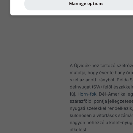
Manage options
A Újvidék-hez tartozó szélróz
mutatja, hogy évente hány órán
szél az adott irányból. Példa S
délnyugat (SW) felől északkele
fúj.
Horn-fok
, Dél-Amerika le
szárazföldi pontja jellegzetes
nyugati szelekkel rendelkezik
különösen a vitorlások számár
nagyon nehézzé a kelet–nyuga
átkelést.