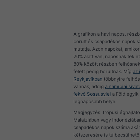
A grafikon a havi napos, részb
borult és csapadékos napok 
mutatja. Azon napokat, amikor
20% alatt van, naposnak tekint
80% között részben felhősne
felett pedig borultnak. Míg
az 
Reykjavíkban
többnyire felhő
vannak, addig
a namíbiai siva
fekvő Sossusvlei
a Föld egyik
legnaposabb helye.
Megjegyzés: trópusi éghajlato
Malajziában vagy Indonéziába
csapadékos napok száma aká
kétszeresére is túlbecsülhető