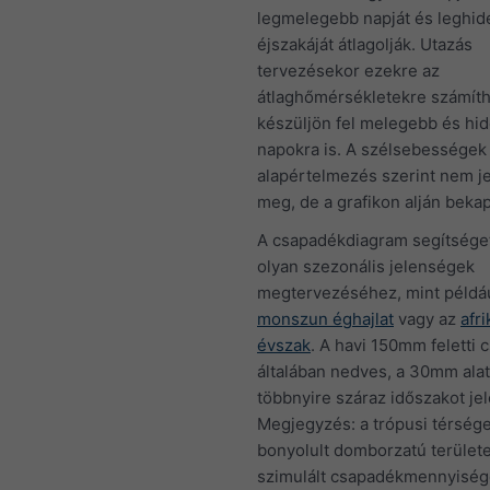
legmelegebb napját és leghi
éjszakáját átlagolják. Utazás
tervezésekor ezekre az
átlaghőmérsékletekre számíth
készüljön fel melegebb és hi
napokra is. A szélsebességek
alapértelmezés szerint nem j
meg, de a grafikon alján beka
A csapadékdiagram segítséget
olyan szezonális jelenségek
megtervezéséhez, mint példá
monszun éghajlat
vagy az
afri
évszak
. A havi 150mm feletti
általában nedves, a 30mm alat
többnyire száraz időszakot jel
Megjegyzés: a trópusi térség
bonyolult domborzatú terület
szimulált csapadékmennyisé