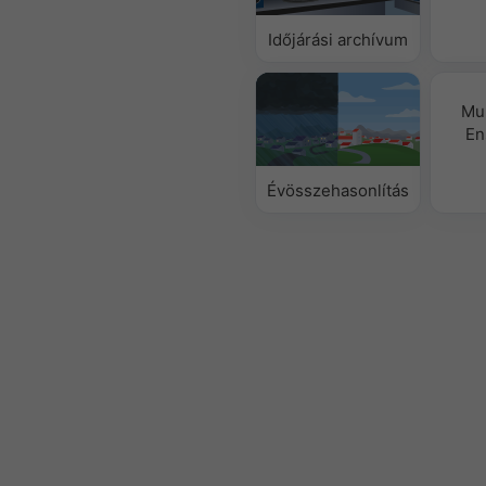
Időjárási archívum
Mu
En
Évösszehasonlítás