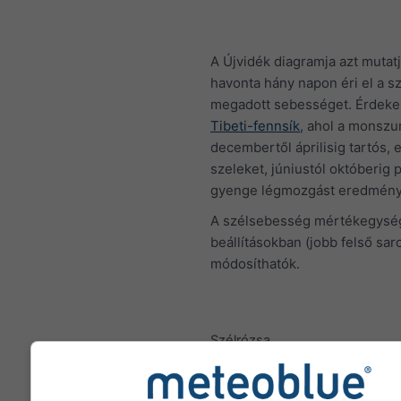
A Újvidék diagramja azt mutat
havonta hány napon éri el a sz
megadott sebességet. Érdeke
Tibeti-fennsík
, ahol a monszu
decembertől áprilisig tartós, 
szeleket, júniustól októberig 
gyenge légmozgást eredmény
A szélsebesség mértékegység
beállításokban (jobb felső sar
módosíthatók.
Szélrózsa