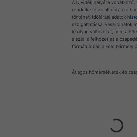
A Újvidék helyére vonatkozó, 
rendelkezésre álló órás felbo
történeti időjárási adatok
hist
szolgáltatással vásárolhatók m
le olyan változókat, mint a hő
a szél, a felhőzet és a csapa
formátumban a Föld bármely p
Átlagos hőmérsékletek és cs