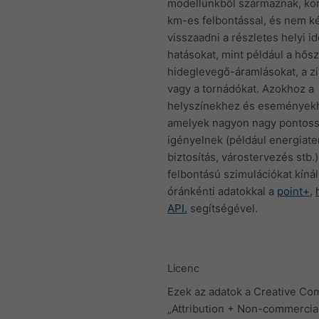
modellünkből származnak, kör
km-es felbontással, és nem 
visszaadni a részletes helyi id
hatásokat, mint például a hősz
hideglevegő-áramlásokat, a zi
vagy a tornádókat. Azokhoz a
helyszínekhez és események
amelyek nagyon nagy pontos
igényelnek (például energiate
biztosítás, várostervezés stb.)
felbontású szimulációkat kíná
óránkénti adatokkal a
point+
,
API.
segítségével.
Licenc
Ezek az adatok a Creative C
„Attribution + Non-commercia