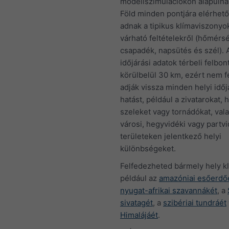
modellszimulációkon alapulnak
Föld minden pontjára elérhető
adnak a tipikus klímaviszonyok
várható feltételekről (hőmérsé
csapadék, napsütés és szél). A
időjárási adatok térbeli felbon
körülbelül 30 km, ezért nem fe
adják vissza minden helyi időj
hatást, például a zivatarokat, h
szeleket vagy tornádókat, val
városi, hegyvidéki vagy partvi
területeken jelentkező helyi
különbségeket.
Felfedezheted bármely hely kl
például az
amazóniai esőerdő
nyugat-afrikai szavannákét
, a
sivatagét
, a
szibériai tundráét
Himalájáét
.