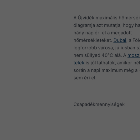
A Újvidék maximális hőmérsék
diagramja azt mutatja, hogy h
hány nap éri el a megadott
hőmérsékleteket.
Dubai
, a Fö
legforróbb városa, júliusban s
nem süllyed 40°C alá. A
moszk
telek
is jól láthatók, amikor n
során a napi maximum még a 
sem éri el.
Csapadékmennyiségek