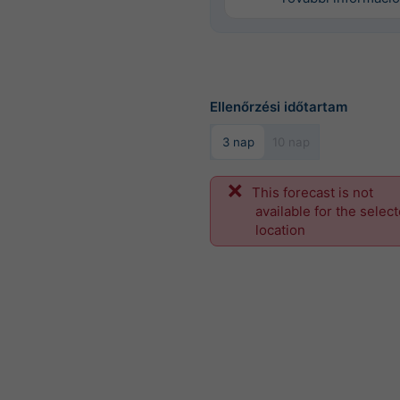
Ellenőrzési időtartam
3 nap
10 nap
This forecast is not
available for the selec
location