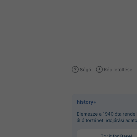
Súgó
Kép letöltése
history+
Elemezze a 1940 óta rende
álló történeti időjárási adat
Try it for Basel