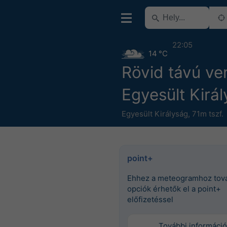
22:05
14 °C
Rövid távú ver
Egyesült Kirá
Egyesült Királyság
,
71m tszf.
point+
Ehhez a meteogramhoz tov
opciók érhetők el a point+
előfizetéssel
További információ