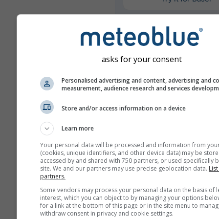
További időjárási adatok
asks for your consent
Mu
Personalised advertising and content, advertising and c
En
measurement, audience research and services develop
Store and/or access information on a device
Évösszehasonlítás
Learn more
Your personal data will be processed and information from you
(cookies, unique identifiers, and other device data) may be store
össze
accessed by and shared with 750 partners, or used specifically b
site. We and our partners may use precise geolocation data.
List
partners.
Időjárási archívum
Some vendors may process your personal data on the basis of l
interest, which you can object to by managing your options belo
for a link at the bottom of this page or in the site menu to manag
withdraw consent in privacy and cookie settings.