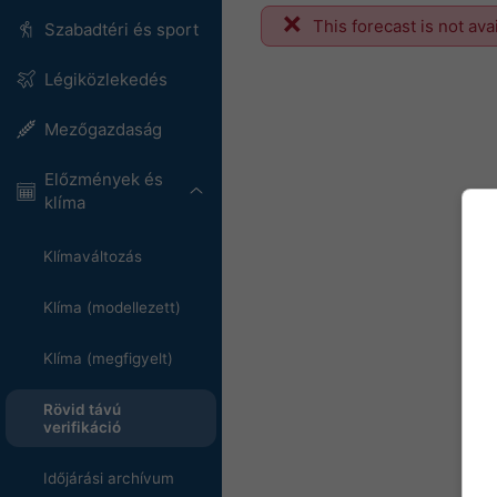
This forecast is not ava
Szabadtéri és sport
Légiközlekedés
Mezőgazdaság
Előzmények és
klíma
Klímaváltozás
Klíma (modellezett)
Klíma (megfigyelt)
Rövid távú
verifikáció
Időjárási archívum