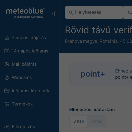
Rövid távú veri
7 napos időjárás
Prahova megye
,
Románia
,
45.02
14 napos időjárás
Mai időjárás
Ehhez a
point+
point+ e
Webcams
Időjárási térképek
Termékek
Ellenőrzési időtartam
3 nap
10 nap
Előrejelzés