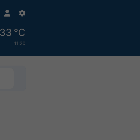
33 °C
11:20