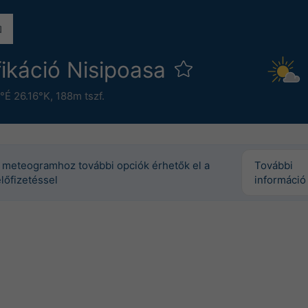
fikáció Nisipoasa
°É 26.16°K,
188m tszf.
 meteogramhoz további opciók érhetők el a
További
lőfizetéssel
információ