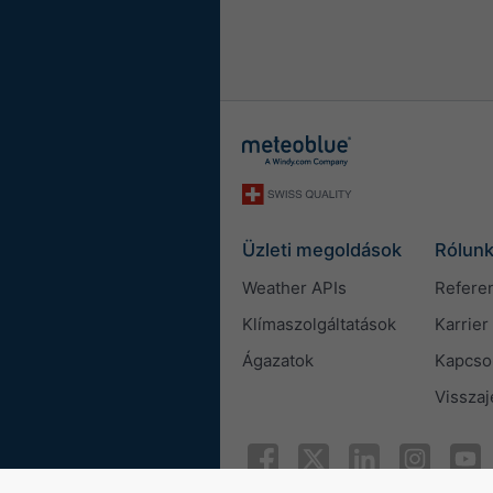
Üzleti megoldások
Rólun
Weather APIs
Refere
Klímaszolgáltatások
Karrier
Ágazatok
Kapcso
Visszaj