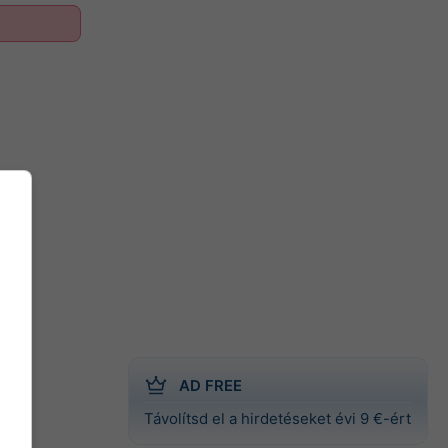
AD FREE
Távolítsd el a hirdetéseket évi 9 €-ért