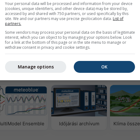
Your personal data will be processed and information from your device
(cookies, unique identifiers, and other device data) may be stored by,
accessed by and shared with 750 partners, or used specifically by this
site. We and our partners may use precise geolocation data.
List of
partners.
Some vendors may process your personal data on the basis of legitimate
interest, which you can object to by managing your options below. Look
ezze a 1940 óta rendelkezésre álló történeti
Try it for
for a link at the bottom of this page or in the site menu to manage or
árási adatokat
Basel
withdraw consent in privacy and cookie settings.
Manage options
OK
datok
ultiModel Ensemble
Időjárási archívum
Klíma össze