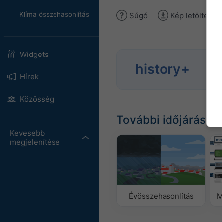
Klíma összehasonlítás
Súgó
Kép letöltése
Widgets
Elem
history+
időj
Hírek
Közösség
További időjárási a
Kevesebb
megjelenítése
Évösszehasonlítás
M