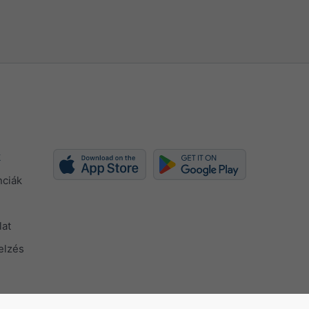
k
nciák
lat
elzés