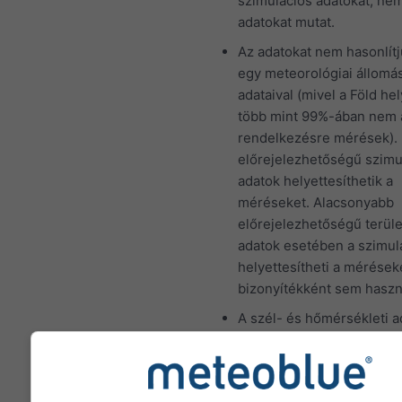
adatok helyettesíthetik a
méréseket. Alacsonyabb
előrejelezhetőségű terül
adatok esetében a szimul
helyettesítheti a mérések
bizonyítékként sem haszn
A szél- és hőmérsékleti a
rácspont átlagos tengersz
feletti magasságával szám
Ezért a hegyvidéki és a p
területek hőmérséklete n
eltérhet a pontosan kivála
hely adataitól. A rácspont
tengerszint feletti magas
koordináták mellett találja
A "15 napos" diagram órá
adatokat mutat. Egy hóna
napi összesített minimum