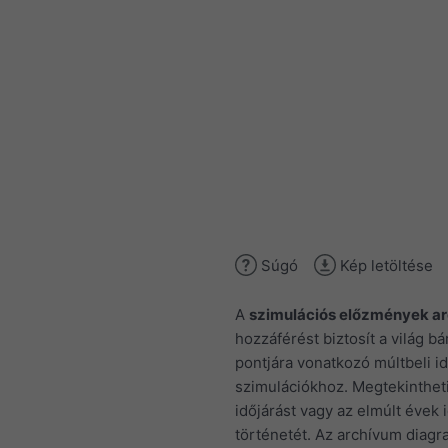
Súgó
Kép letöltése
A
szimulációs előzmények a
hozzáférést biztosít a világ b
pontjára vonatkozó múltbeli id
szimulációkhoz. Megtekintheti
időjárást vagy az elmúlt évek 
történetét. Az archívum diagr
grafikonra oszlanak:
Hőmérséklet, beleértve a 
páratartalmat óránkénti 
Felhőzet (szürke háttér) é
ég (világoskék háttér). Mi
sötétebb a szürke háttér, 
sűrűbb a felhőtakaró