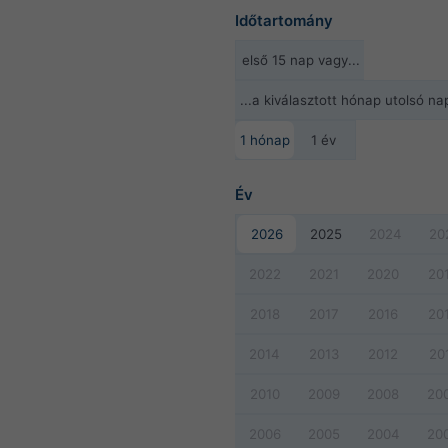
Időtartomány
első 15 nap vagy...
...a kiválasztott hónap utolsó nap
1 hónap
1 év
Év
2026
2025
2024
20
2022
2021
2020
20
2018
2017
2016
20
2014
2013
2012
20
2010
2009
2008
20
2006
2005
2004
20