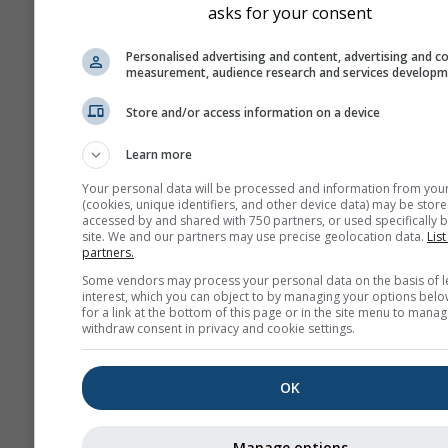
maximum és átlag értéke
asks for your consent
jelennek meg. 6 hónapnál
hosszabb időszak esetén 
Personalised advertising and content, advertising and c
measurement, audience research and services develop
aggregációk láthatók.
Nyers adatokat is kínálun
Store and/or access information on a device
értékesítésre. További
Learn more
információért lépjen kapc
velünk (
support@meteob
Your personal data will be processed and information from you
(cookies, unique identifiers, and other device data) may be store
A Vigo helyére vonatkozó, 19
accessed by and shared with 750 partners, or used specifically b
site. We and our partners may use precise geolocation data.
List
rendelkezésre álló órás felbo
partners.
történeti időjárási adatok
hist
Some vendors may process your personal data on the basis of l
szolgáltatással vásárolhatók m
interest, which you can object to by managing your options belo
for a link at the bottom of this page or in the site menu to manag
le olyan változókat, mint a hő
withdraw consent in privacy and cookie settings.
a szél, a felhőzet és a csapa
formátumban a Föld bármely p
OK
Manage options