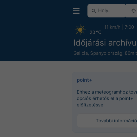
11 km/h
7:00
20 °C
Időjárási archív
Galicia
,
Spanyolország
,
86m t
point+
Ehhez a meteogramhoz tov
opciók érhetők el a point+
előfizetéssel
További információ