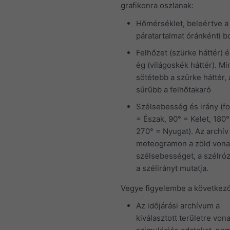
Szélsebesség és irány (fo
= Észak, 90° = Kelet, 180°
270° = Nyugat). Az archív
meteogramon a zöld vona
szélsebességet, a szélró
a szélirányt mutatja.
Vegye figyelembe a következő
Az időjárási archívum a
kiválasztott területre vo
szimulációs adatokat, ne
adatokat mutat.
Az adatokat nem hasonlít
egy meteorológiai állomá
adataival (mivel a Föld he
több mint 99%-ában nem 
rendelkezésre mérések).
előrejelezhetőségű szimu