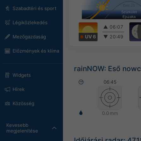
Szabadtéri és sport
Légiközlekedés
▲
06:07
UV 6
▼
20:49
Mezőgazdaság
Előzmények és klíma
rainNOW: Eső nowca
Widgets
06:45
Hírek
Közösség
0.0 mm
Kevesebb
megjelenítése
Időjárási radar: 47.