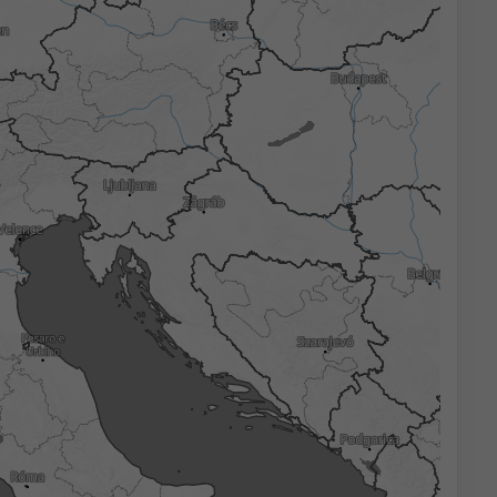
3h
6h
9h
12h
18h
24h