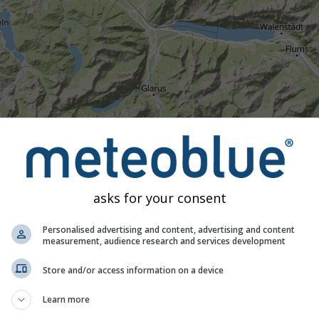
asks for your consent
Personalised advertising and content, advertising and content
measurement, audience research and services development
05:40
05:55
06:10
06:25
06:40
06:55
07:10
07:
Store and/or access information on a device
Mérsékelt
Erős
Nagyon erős
Jégeső
re van elhelyezve. Ez az animáció a kiválasztott időtartamra vo
Learn more
tjelek a villámlást jelzik. Az adatokat a(z)
nowcast.de
szolgálta