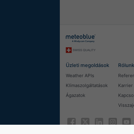
Üzleti megoldások
Rólun
Weather APIs
Refere
Klímaszolgáltatások
Karrier
Ágazatok
Kapcso
Visszaj