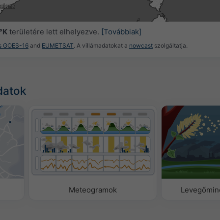
5
04:30
04:45
05:00
05:15
05:30
05:45
06:00
°K
területére lett elhelyezve.
[Továbbiak]
es GOES-16
and
EUMETSAT
. A villámadatokat a
nowcast
szolgáltatja.
datok
Meteogramok
Levegőminő