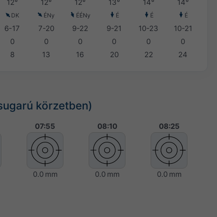
12°
12°
12°
13°
14°
14°
DK
ÉNy
ÉÉNy
É
É
É
6-17
7-20
9-22
9-21
10-23
10-21
0
0
0
0
0
0
8
13
16
20
22
24
sugarú körzetben)
07:55
08:10
08:25
0.0 mm
0.0 mm
0.0 mm