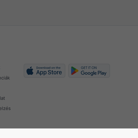
k
nciák
lat
elzés