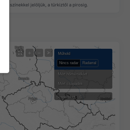
ását
színekkel jelöljük, a türkiztől a pirosig.
+
−
Műhold
Nincs radar
Radarral
Mért hőmérséklet
Mért csapadék
Screenshot
©