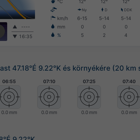
°C
12°
12°
12°
Ny
D
DDK
km/h
6-15
5-14
5-14
▲
----
mm
0
0
0
%
5
2
4
▼
16:35
st 47.18°É 9.22°K és környékére (20 km 
06:55
07:10
07:25
07:40
0.0 mm
0.0 mm
0.0 mm
0.0 mm
18°É 9.22°K