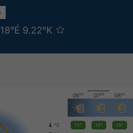
7.18°É 9.22°K
06
00
07
00
08
00
°C
13°
13°
13°