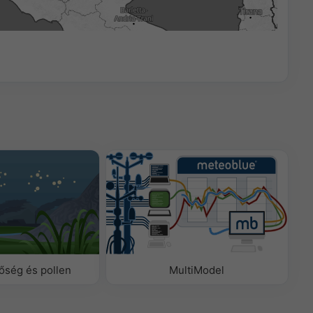
06:15
ség és pollen
MultiModel