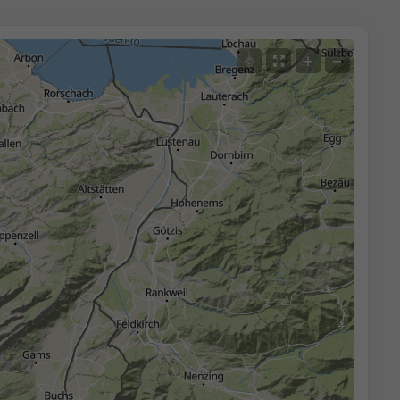
+
−
©