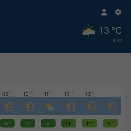
13 °C
6:30
09
00
10
00
11
00
12
00
13
00
12°
12°
13°
14°
14°
15°