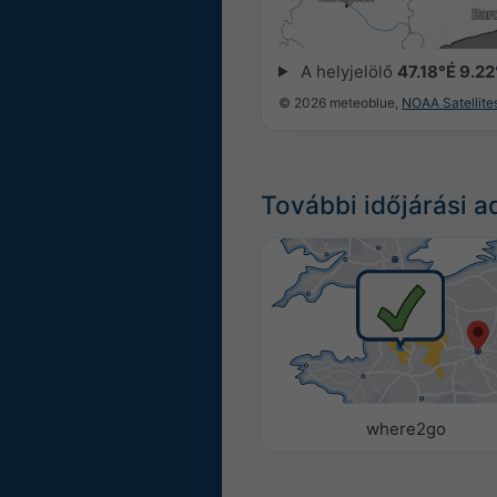
03:15
03:30
03:45
04:00
04:1
A helyjelölő
47.18°É 9.22
© 2026 meteoblue,
NOAA Satellit
További időjárási a
where2go