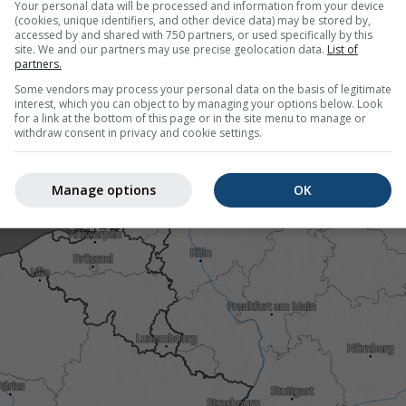
Your personal data will be processed and information from your device
 havazás láthatatlan lehet a radar számára. A
csapadék intenzit
(cookies, unique identifiers, and other device data) may be stored by,
accessed by and shared with 750 partners, or used specifically by this
site. We and our partners may use precise geolocation data.
List of
partners.
Some vendors may process your personal data on the basis of legitimate
p
interest, which you can object to by managing your options below. Look
for a link at the bottom of this page or in the site menu to manage or
withdraw consent in privacy and cookie settings.
Manage options
OK