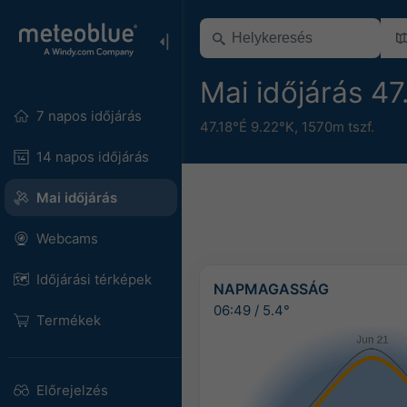
Mai időjárás 4
7 napos időjárás
47.18°É 9.22°K,
1570m tszf.
14 napos időjárás
Mai időjárás
Webcams
Időjárási térképek
NAPMAGASSÁG
06:49
/
5.4°
Termékek
Előrejelzés