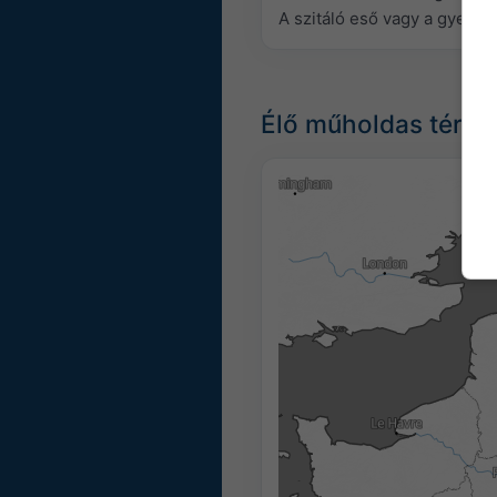
A szitáló eső vagy a gyenge
Élő műholdas térké