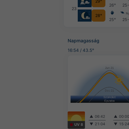
29°
26°
25
23
N
28°
25°
25
Napmagasság
16:54
/
43.5°
▲
06:42
▲
00:0
▼
21:04
▼
15:2
UV 8