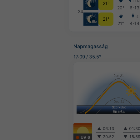
ÉÉN
21°
20°
6-13
24
É
21°
21°
4-14
Napmagasság
17:09
/
35.5°
▲
06:13
▲
01:3
▼
20:52
▼
18:5
UV 6