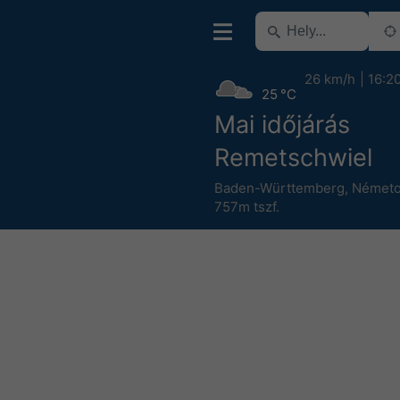
26 km/h
16:2
25 °C
Mai időjárás
Remetschwiel
Baden-Württemberg
,
Németo
757m tszf.