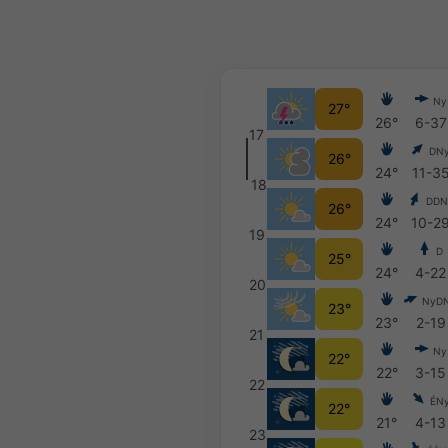
Ny
27°
26°
6-37
17
DN
26°
24°
11-3
18
DDN
26°
24°
10-2
19
D
25°
24°
4-22
20
NyD
23°
23°
2-19
21
Ny
22°
22°
3-15
22
ÉN
22°
21°
4-13
23