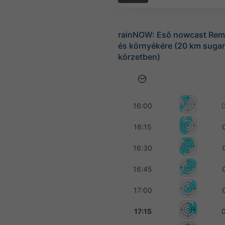
rainNOW: Eső nowcast Rem
és környékére (20 km suga
körzetben)
16:00
16:15
16:30
16:45
17:00
17:15