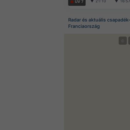
▼
21:10
▼
16:5
UV 7
Radar és aktuális csapadék-
Franciaország
©