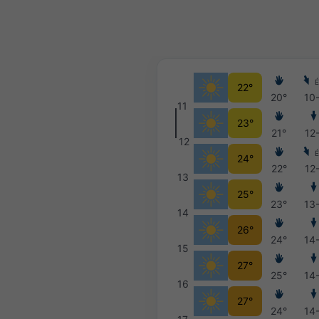
22°
20°
10
11
23°
21°
12
12
24°
22°
12
13
25°
23°
13
14
26°
24°
14
15
27°
25°
14
16
27°
24°
14