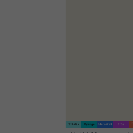
Szitálás
Gyenge
Mérsékelt
Erős