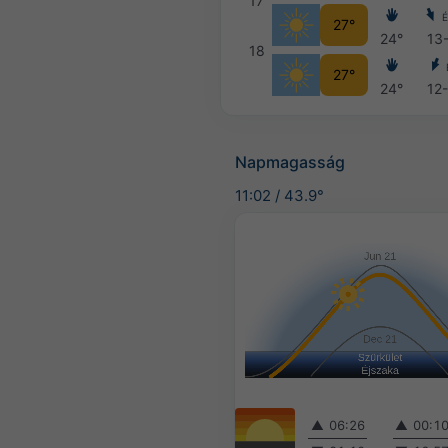
17
27°
24°
13
18
27°
24°
12
Napmagasság
11:02
/
43.9°
▲
06:26
▲
00:1