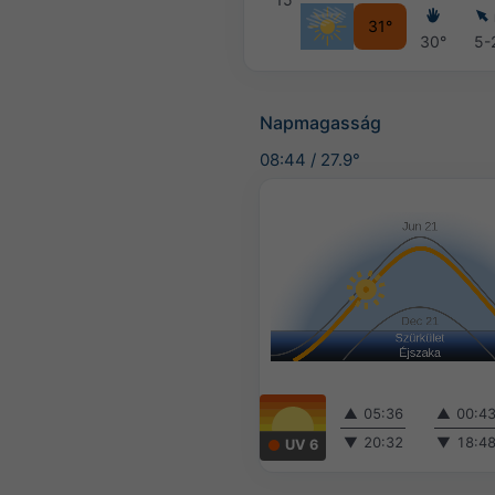
31°
30°
5-
Napmagasság
08:44
/
27.9°
▲
05:36
▲
00:4
▼
20:32
▼
18:4
UV 6