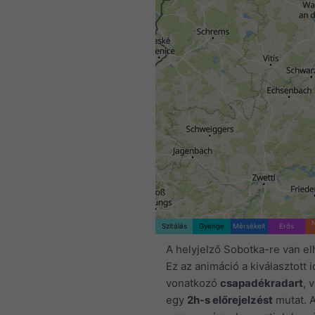
Szitálás
Gyenge
Mérsékelt
Erős
A helyjelző Sobotka-re van el
Ez az animáció a kiválasztott 
vonatkozó
csapadékradart
, 
egy
2h-s előrejelzést
mutat. 