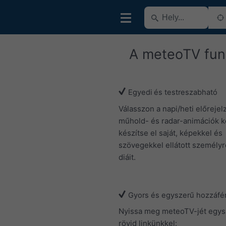
A meteoTV fun
Egyedi és testreszabható
Válasszon a napi/heti előrejel
műhold- és radar-animációk kö
készítse el saját, képekkel és
szövegekkel ellátott személyr
diáit.
Gyors és egyszerű hozzáfé
Nyissa meg meteoTV-jét egy
rövid linkünkkel: