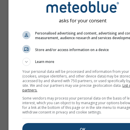
asks for your consent
Personalised advertising and content, advertising and co
measurement, audience research and services developm
Store and/or access information on a device
Learn more
Your personal data will be processed and information from your
(cookies, unique identifiers, and other device data) may be stored
accessed by and shared with 750 partners, or used specifically by
site. We and our partners may use precise geolocation data.
List 
partners.
Új meteoTV létrehozása
Some vendors may process your personal data on the basis of le
interest, which you can object to by managing your options below
További információ
for a link at the bottom of this page or in the site menu to manage
withdraw consent in privacy and cookie settings.
OK